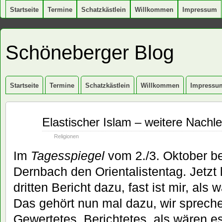
Startseite
Termine
Schatzkästlein
Willkommen
Impressum
Schöneberger Blog
Startseite
Termine
Schatzkästlein
Willkommen
Impressu
Okt.
Elastischer Islam – weitere Nachl
03
2007
Religionen
Im
Tagesspiegel
vom 2./3. Oktober b
Dernbach den Orientalistentag. Jetzt
dritten Bericht dazu, fast ist mir, al
Das gehört nun mal dazu, wir spreche
Gewertetes, Berichtetes, als wären e