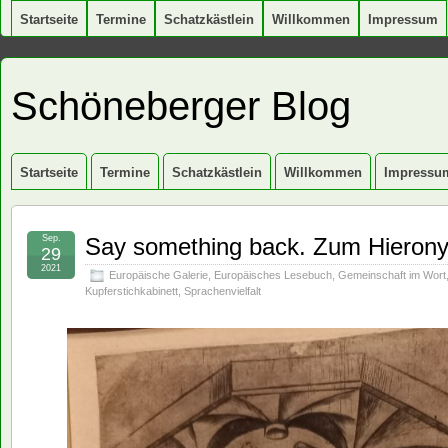
Startseite
Termine
Schatzkästlein
Willkommen
Impressum
Schöneberger Blog
Startseite
Termine
Schatzkästlein
Willkommen
Impressu
Sep.
Say something back. Zum Hieron
29
2021
Europäische Galerie
,
Europäisches Lesebuch
,
Gemeinschaft im Wort
Kupferstichkabinett
,
Sprachenvielfalt