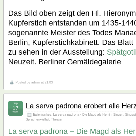
Das Bild oben zeigt den Hl. Hieronym
Kupferstich entstanden um 1435-1440.
sogenannte Meister des Todes Maria
Berlin, Kupferstichkabinett. Das Blatt
zu sehen in der Ausstellung:
Spätgoti
Neuzeit. Berliner Gemäldegalerie
Posted by
admin
at 21:03
Sep.
La serva padrona erobert alle Her
17
2021
Italienisches
,
La serva padrona - Die Magd als Herrin
,
Singen
,
Singspi
Sprachenvielfalt
,
Theater
La serva padrona – Die Magd als Herr