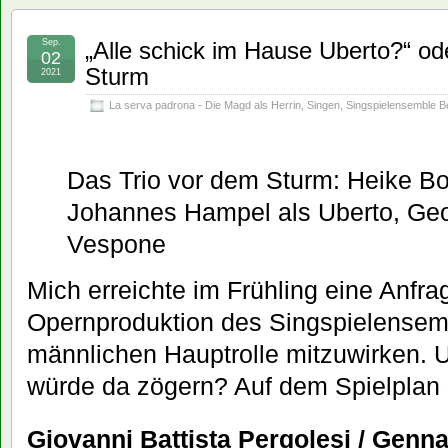
Sep.
„Alle schick im Hause Uberto?“ od
02
Sturm
2021
La serva padrona - Die Magd als Herrin
,
Singen
,
Singspielensemble Be
Das Trio vor dem Sturm: Heike Bo
Johannes Hampel als Uberto, Geo
Vespone
Mich erreichte im Frühling eine Anfra
Opernproduktion des Singspielensemb
männlichen Hauptrolle mitzuwirken. 
würde da zögern? Auf dem Spielplan 
Giovanni Battista Pergolesi / Genn