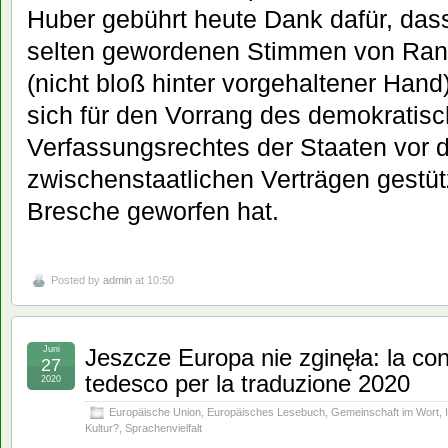
Huber gebührt heute Dank dafür, dass
selten gewordenen Stimmen von Rang 
(nicht bloß hinter vorgehaltener Hand
sich für den Vorrang des demokratisch
Verfassungsrechtes der Staaten vor 
zwischenstaatlichen Verträgen gestüt
Bresche geworfen hat.
Posted by
admin
at 10:50
Juni
Jeszcze Europa nie zginęła: la con
27
tedesco per la traduzione 2020
2020
Europäische Union
,
Europäisches Lesebuch
,
Gemeinschaft im Wort
,
Kultur?
,
Sprachenvielfalt