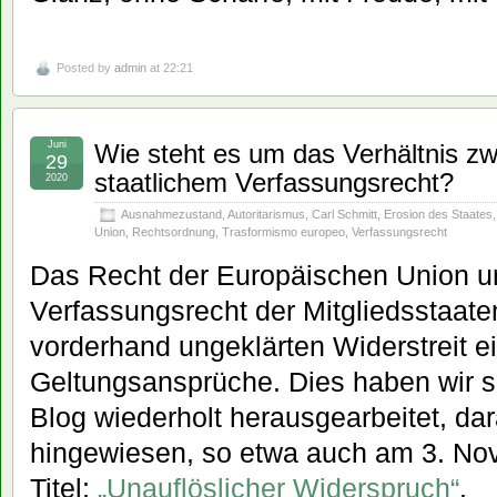
Posted by
admin
at 22:21
Juni
Wie steht es um das Verhältnis z
29
staatlichem Verfassungsrecht?
2020
Ausnahmezustand
,
Autoritarismus
,
Carl Schmitt
,
Erosion des Staates
Union
,
Rechtsordnung
,
Trasformismo europeo
,
Verfassungsrecht
Das Recht der Europäischen Union u
Verfassungsrecht der Mitgliedsstaate
vorderhand ungeklärten Widerstreit 
Geltungsansprüche. Dies haben wir s
Blog wiederholt herausgearbeitet, dar
hingewiesen, so etwa auch am 3. No
Titel:
„Unauflöslicher Widerspruch“
.