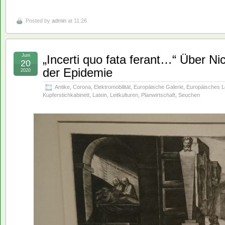
Posted by
admin
at 11:26
Juni
„Incerti quo fata ferant…“ Über Ni
20
der Epidemie
2020
Antike
,
Corona
,
Elektromobilität
,
Europäische Galerie
,
Europäisches 
Kupferstichkabinett
,
Latein
,
Leitkulturen
,
Planwirtschaft
,
Seuchen