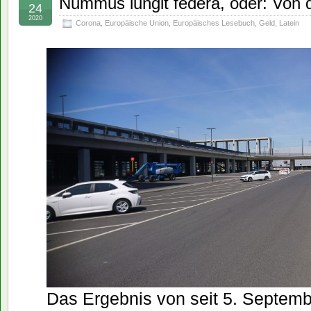
Nummus iungit federa, oder: Von 
24
2020
Corona
,
Europäische Union
,
Europäisches Lesebuch
,
Geld
,
Latein
Das Ergebnis von seit 5. Septemb