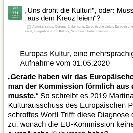
Juni
„Uns droht die Kultur!“, oder: Mus
16
„aus dem Kreuz leiern“?
2020
Autoritarismus
,
Corona
,
Entkernung
,
Europäische Union
,
Europäisch
Geld
,
Integration durch Kultur?
,
Seuchen
,
Verdummungen
Europas Kultur, eine mehrsprachig
Aufnahme vom 31.05.2020
„
Gerade haben wir das Europäische
man der Kommission förmlich aus 
musste.
“ So schreibt es 2019 Martina
Kulturausschuss des Europäischen Pa
schroffes Wort! Trifft diese Diagnos
zu, wonach die EU-Kommission keine