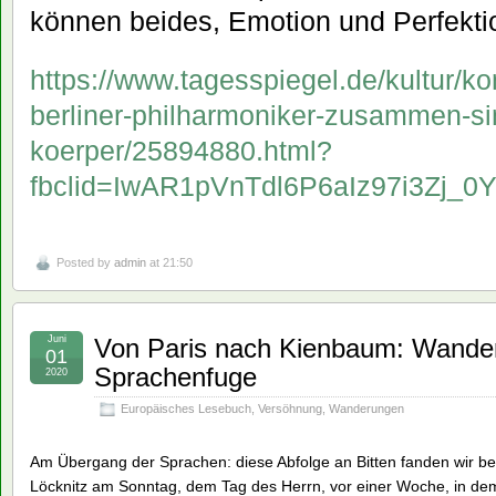
können beides, Emotion und Perfekti
https://www.tagesspiegel.de/kultur/ko
berliner-philharmoniker-zusammen-sin
koerper/25894880.html?
fbclid=IwAR1pVnTdl6P6aIz97i3Zj
Posted by
admin
at 21:50
Juni
Von Paris nach Kienbaum: Wander
01
Sprachenfuge
2020
Europäisches Lesebuch
,
Versöhnung
,
Wanderungen
Am Übergang der Sprachen: diese Abfolge an Bitten fanden wir be
Löcknitz am Sonntag, dem Tag des Herrn, vor einer Woche, in d