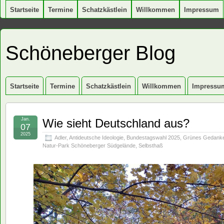
Startseite
Termine
Schatzkästlein
Willkommen
Impressum
Schöneberger Blog
Startseite
Termine
Schatzkästlein
Willkommen
Impressu
Jan.
Wie sieht Deutschland aus?
07
2025
Adler
,
Antideutsche Ideologie
,
Bundestagswahl 2025
,
Grünes Gedank
Natur-Park Schöneberger Südgelände
,
Selbsthaß