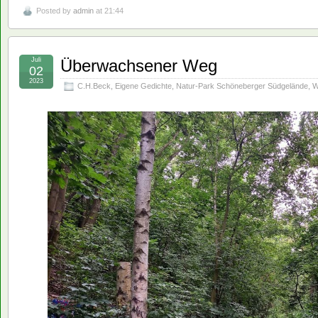
Posted by
admin
at 21:44
Juli
Überwachsener Weg
02
2023
C.H.Beck
,
Eigene Gedichte
,
Natur-Park Schöneberger Südgelände
,
W