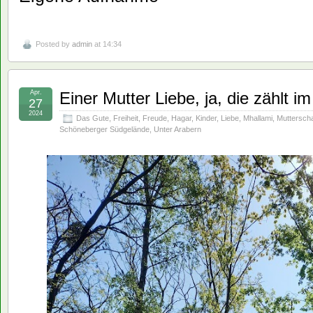
Posted by
admin
at 14:34
Apr.
Einer Mutter Liebe, ja, die zählt i
27
2024
Das Gute
,
Freiheit
,
Freude
,
Hagar
,
Kinder
,
Liebe
,
Mhallami
,
Mutterscha
Schöneberger Südgelände
,
Unter Arabern