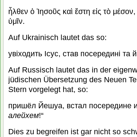
ἦλθεν ὁ Ἰησοῦς καὶ ἔστη εἰς τὸ μέσον,
ὑμῖν.
Auf Ukrainisch lautet das so:
увіходить Ісус, став посередині та 
Auf Russisch lautet das in der eigenwi
jüdischen Übersetzung des Neuen Te
Stern vorgelegt hat, so:
пришёл Йешуа, встал посередине и 
алейхем
!“
Dies zu begreifen ist gar nicht so s