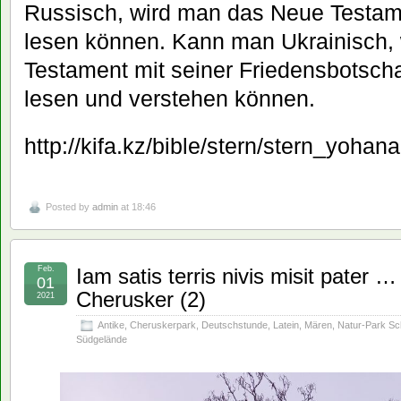
Russisch, wird man das Neue Testam
lesen können. Kann man Ukrainisch,
Testament mit seiner Friedensbotsch
lesen und verstehen können.
http://kifa.kz/bible/stern/stern_yoha
Posted by
admin
at 18:46
Feb.
Iam satis terris nivis misit pater
01
Cherusker (2)
2021
Antike
,
Cheruskerpark
,
Deutschstunde
,
Latein
,
Mären
,
Natur-Park S
Südgelände