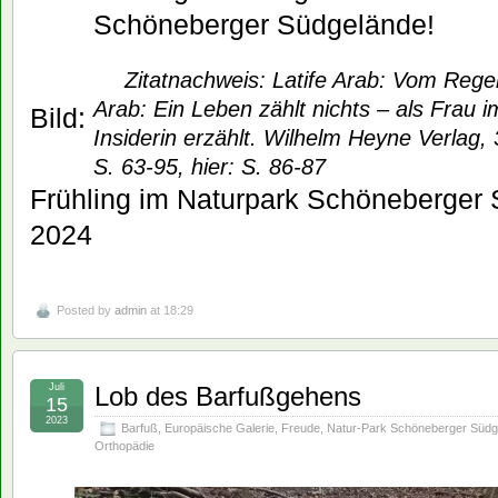
Schöneberger Südgelände!
Zitatnachweis: Latife Arab: Vom Regen 
Arab: Ein Leben zählt nichts – als Frau 
Bild:
Insiderin erzählt. Wilhelm Heyne Verlag,
S. 63-95, hier: S. 86-87
Frühling im Naturpark Schöneberger 
2024
Posted by
admin
at 18:29
Juli
Lob des Barfußgehens
15
2023
Barfuß
,
Europäische Galerie
,
Freude
,
Natur-Park Schöneberger Südg
Orthopädie