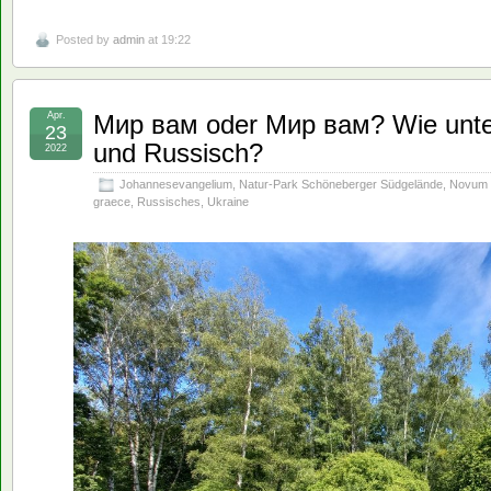
Posted by
admin
at 19:22
Apr.
Мир вам oder Мир вам? Wie unte
23
und Russisch?
2022
Johannesevangelium
,
Natur-Park Schöneberger Südgelände
,
Novum 
graece
,
Russisches
,
Ukraine