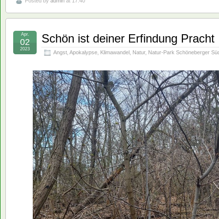
Posted by
admin
at 17:40
Apr.
Schön ist deiner Erfindung Pracht
02
2023
Angst
,
Apokalypse
,
Klimawandel
,
Natur
,
Natur-Park Schöneberger Sü