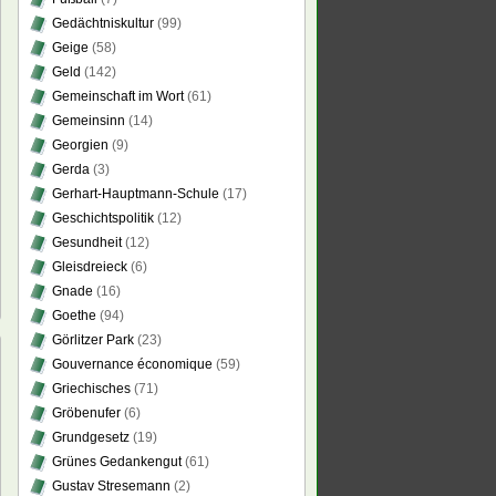
Gedächtniskultur
(99)
Geige
(58)
Geld
(142)
Gemeinschaft im Wort
(61)
Gemeinsinn
(14)
Georgien
(9)
Gerda
(3)
Gerhart-Hauptmann-Schule
(17)
Geschichtspolitik
(12)
Gesundheit
(12)
Gleisdreieck
(6)
Gnade
(16)
Goethe
(94)
Görlitzer Park
(23)
Gouvernance économique
(59)
Griechisches
(71)
Gröbenufer
(6)
umanar
Grundgesetz
(19)
Grünes Gedankengut
(61)
rtir
Gustav Stresemann
(2)