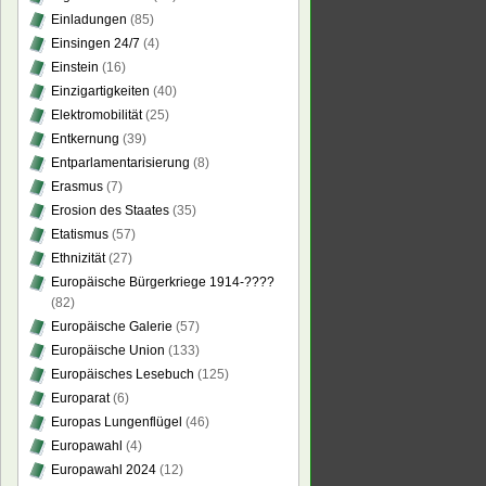
Einladungen
(85)
Einsingen 24/7
(4)
Einstein
(16)
Einzigartigkeiten
(40)
Elektromobilität
(25)
Entkernung
(39)
Entparlamentarisierung
(8)
Erasmus
(7)
Erosion des Staates
(35)
Etatismus
(57)
Ethnizität
(27)
Europäische Bürgerkriege 1914-????
(82)
Europäische Galerie
(57)
Europäische Union
(133)
Europäisches Lesebuch
(125)
Europarat
(6)
Europas Lungenflügel
(46)
Europawahl
(4)
Europawahl 2024
(12)