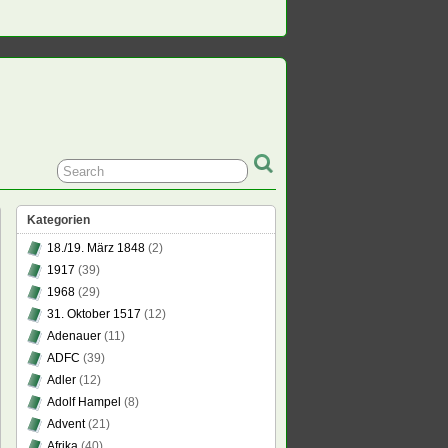
Kategorien
18./19. März 1848
(2)
1917
(39)
sam
1968
(29)
,
31. Oktober 1517
(12)
Adenauer
(11)
ADFC
(39)
Adler
(12)
Adolf Hampel
(8)
Advent
(21)
Afrika
(40)