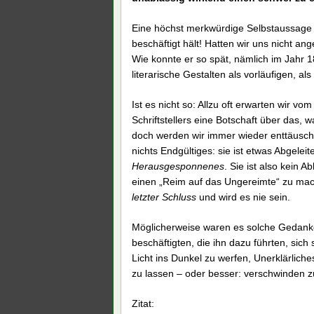
Eine höchst merkwürdige Selbstaussage G
beschäftigt hält! Hatten wir uns nicht a
Wie konnte er so spät, nämlich im Jahr 
literarische Gestalten als vorläufigen, 
Ist es nicht so: Allzu oft erwarten wir 
Schriftstellers eine Botschaft über das, 
doch werden wir immer wieder enttäuscht
nichts Endgültiges: sie ist etwas Abgele
Herausgesponnenes
. Sie ist also kein 
einen „Reim auf das Ungereimte“ zu machen.
letzter Schluss
und wird es nie sein.
Möglicherweise waren es solche Gedanken
beschäftigten, die ihn dazu führten, sic
Licht ins Dunkel zu werfen, Unerklärlich
zu lassen – oder besser: verschwinden z
Zitat: