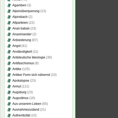
Agamben
(3)
Alpenüberquerung
(13)
Alpirsbach
(2)
Altparteien
(22)
Analı babalı
(23)
Anaximander
(2)
Anbiederung
(87)
Angst
(91)
Anständigkeit
(11)
Antideutsche Ideologie
(30)
Antifaschismus
(8)
Antike
(125)
Antiker Form sich nähernd
(10)
Apokalypse
(23)
Armut
(121)
Augsburg
(23)
Augustinus
(16)
Aus unserem Leben
(65)
Ausnahmezustand
(21)
Authentizität
(10)