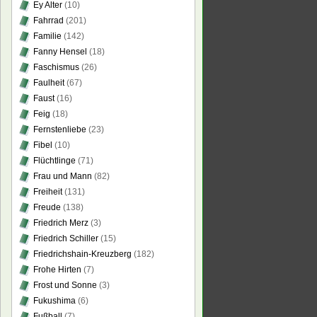
Ey Alter
(10)
Fahrrad
(201)
Familie
(142)
Fanny Hensel
(18)
Faschismus
(26)
Faulheit
(67)
Faust
(16)
Feig
(18)
Fernstenliebe
(23)
Fibel
(10)
Flüchtlinge
(71)
Frau und Mann
(82)
Freiheit
(131)
Freude
(138)
Friedrich Merz
(3)
Friedrich Schiller
(15)
Friedrichshain-Kreuzberg
(182)
Frohe Hirten
(7)
Frost und Sonne
(3)
Fukushima
(6)
Fußball
(7)