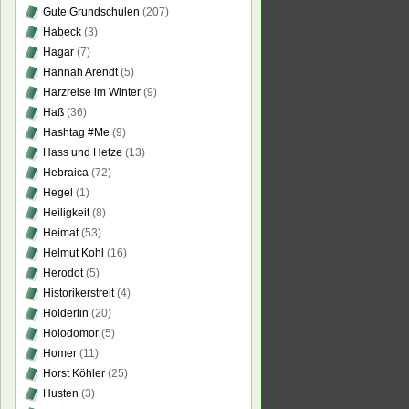
Gute Grundschulen
(207)
Habeck
(3)
usdenken
Hagar
(7)
Hannah Arendt
(5)
Harzreise im Winter
(9)
Haß
(36)
Hashtag #Me
(9)
Hass und Hetze
(13)
Hebraica
(72)
Hegel
(1)
Heiligkeit
(8)
Heimat
(53)
Helmut Kohl
(16)
Herodot
(5)
Historikerstreit
(4)
Hölderlin
(20)
Holodomor
(5)
Homer
(11)
Horst Köhler
(25)
Husten
(3)