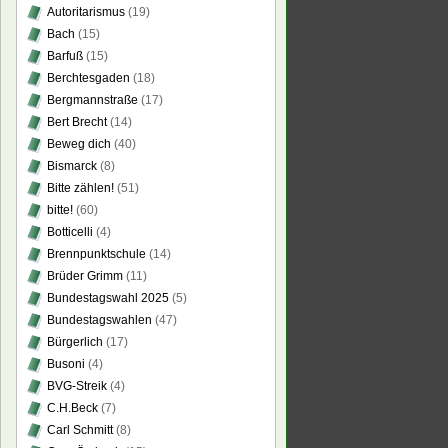
Autoritarismus
(19)
Bach
(15)
Barfuß
(15)
Berchtesgaden
(18)
Bergmannstraße
(17)
Bert Brecht
(14)
Beweg dich
(40)
Bismarck
(8)
Bitte zählen!
(51)
bitte!
(60)
Botticelli
(4)
Brennpunktschule
(14)
Brüder Grimm
(11)
Bundestagswahl 2025
(5)
Bundestagswahlen
(47)
Bürgerlich
(17)
Busoni
(4)
BVG-Streik
(4)
C.H.Beck
(7)
Carl Schmitt
(8)