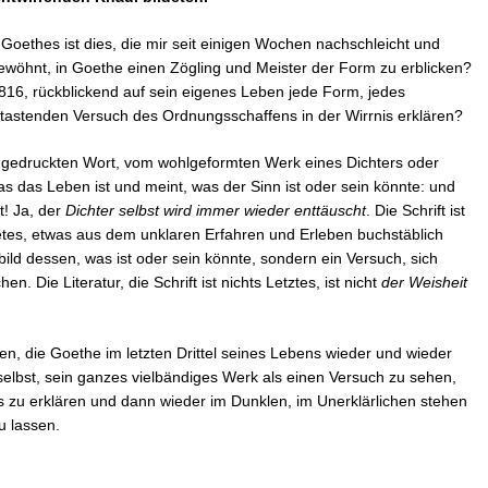
oethes ist dies, die mir seit einigen Wochen nachschleicht und
ngewöhnt, in Goethe einen Zögling und Meister der Form zu erblicken?
1816, rückblickend auf sein eigenes Leben jede Form, jedes
als tastenden Versuch des Ordnungsschaffens in der Wirrnis erklären?
vom gedruckten Wort, vom wohlgeformten Werk eines Dichters oder
was das Leben ist und meint, was der Sinn ist oder sein könnte: und
! Ja, der
Dichter selbst wird immer wieder enttäuscht
. Die Schrift ist
itetes, etwas aus dem unklaren Erfahren und Erleben buchstäblich
Abbild dessen, was ist oder sein könnte, sondern ein Versuch, sich
 Die Literatur, die Schrift ist nichts Letztes, ist nicht
der Weisheit
, die Goethe im letzten Drittel seines Lebens wieder und wieder
h selbst, sein ganzes vielbändiges Werk als einen Versuch zu sehen,
es zu erklären und dann wieder im Dunklen, im Unerklärlichen stehen
u lassen.