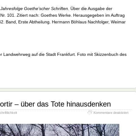
ahresfolge Goethe’scher Schriften.
Über die Ausgabe der
Nr. 101. Zitiert nach: Goethes Werke. Herausgegeben im Auftrag
2. Band, Erste Abtheilung. Hermann Böhlaus Nachfolger, Weimar
Landwehrweg auf die Stadt Frankfurt. Foto mit Skizzenbuch des
rtir – über das Tote hinausdenken
für
chriftlichkeit
Kommentare deaktiviert
Tras
e
tramo
–