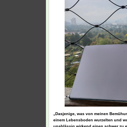
„Dasjenige, was von meinen Bemühung
einem Lebensboden wurzelten und w
unablässig wirkend einen schwer zu e