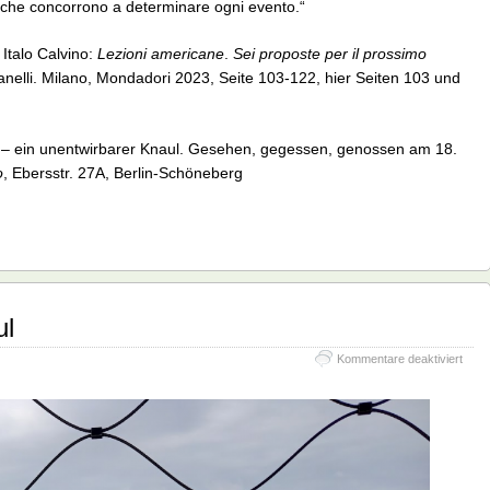
 che concorrono a determinare ogni evento.“
 Italo Calvino:
Lezioni americane
.
Sei proposte per il prossimo
anelli. Milano, Mondadori 2023, Seite 103-122, hier Seiten 103 und
– ein unentwirbarer Knaul. Gesehen, gegessen, genossen am 18.
o
, Ebersstr. 27A, Berlin-Schöneberg
ul
für
Kommentare deaktiviert
Die
Schri
ein
Knau