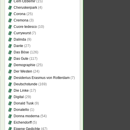
Cem Özdemir
(15)
Cheruskerpark
(4)
Corona
(25)
Cremona
(3)
Cuore tedesco
(10)
Currywurst
(7)
Dalinda
(9)
Dante
(27)
Das Böse
(126)
Das Gute
(117)
Demographie
(25)
Der Westen
(24)
Desiderius Erasmus von Rotterdam
(7)
Deutschstunde
(169)
Die Linke
(17)
Digital
(29)
Donald Tusk
(9)
ft
Donatello
(1)
l
Donna moderna
(54)
Eichendorff
(5)
Eigene Gedichte
(47)