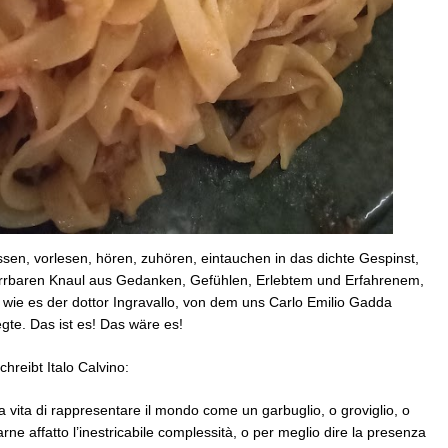
assen, vorlesen, hören, zuhören, eintauchen in das dichte Gespinst,
irrbaren Knaul aus Gedanken, Gefühlen, Erlebtem und Erfahrenem,
, wie es der dottor Ingravallo, von dem uns Carlo Emilio Gadda
gte. Das ist es! Das wäre es!
schreibt Italo Calvino:
a vita di rappresentare il mondo come un garbuglio, o groviglio, o
ne affatto l’inestricabile complessità, o per meglio dire la presenza