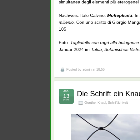
simultanea degli elementi più eterogenei
Nachweis: Italo Calvino:
Molteplicità
.
In:
millenio.
Con uno scritto di Giorgio Mang
105
Foto:
Tagliatelle con ragù alla bolognese
Januar 2024 im
Talea
,
Botanisches Bistr
Posted by
admin
at 18:55
Jan.
Die Schrift ein Kna
13
2024
Goethe
,
Knaul
,
Schriftlichkeit