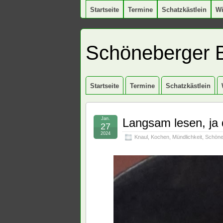
Startseite
Termine
Schatzkästlein
W
Schöneberger 
Startseite
Termine
Schatzkästlein
Jan.
Langsam lesen, ja d
27
2024
Knaul
,
Kochen
,
Mündlichkeit
,
Schöne