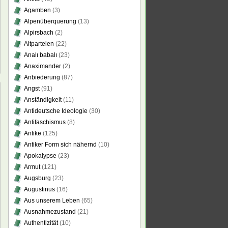
Agamben
(3)
Alpenüberquerung
(13)
Alpirsbach
(2)
Altparteien
(22)
Analı babalı
(23)
Anaximander
(2)
Anbiederung
(87)
Angst
(91)
Anständigkeit
(11)
Antideutsche Ideologie
(30)
Antifaschismus
(8)
Antike
(125)
non
Antiker Form sich nähernd
(10)
slawien
Apokalypse
(23)
Armut
(121)
lder
Augsburg
(23)
Augustinus
(16)
päische
Aus unserem Leben
(65)
nft
Ausnahmezustand
(21)
den
Authentizität
(10)