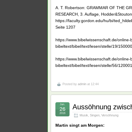
A. T. Robertson: GRAMMAR OF THE 
RESEARCH, 3. Auflage, Hodder&Stouton
https://faculty.gordon.edu/hu/bi/ted_hil
Seite 1207
https://www.bibelwissenschaft.de/online-b
bibeltext/bibel/text/lesen/stelle/19/1
https://www.bibelwissenschaft.de/onlin
bibeltext/bibel/text/lesen/stelle/56/1
Posted by
admin
at 12:44
Jan.
Aussöhnung zwisch
26
2016
Musik
,
Singen
,
Versöhnung
Martin singt am Morgen: