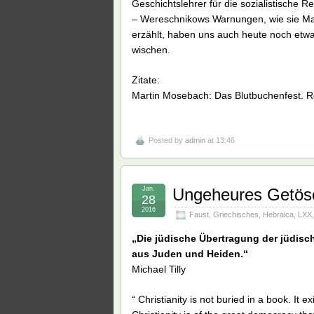
Geschichtslehrer für die sozialistische 
– Wereschnikows Warnungen, wie sie Ma
erzählt, haben uns auch heute noch etwas
wischen.
Zitate:
Martin Mosebach: Das Blutbuchenfest. R
Posted by
admin
at 13:46
Jan.
Ungeheures Getöse
28
2016
Faust
,
Griechisches
,
Hebraica
,
LXX
„Die jüdische Übertragung der jüdisc
aus Juden und Heiden.“
Michael Tilly
“ Christianity is not buried in a book. It e