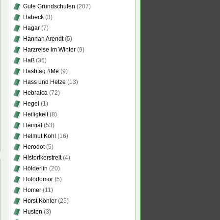
Gute Grundschulen
(207)
Habeck
(3)
Hagar
(7)
Hannah Arendt
(5)
Harzreise im Winter
(9)
Haß
(36)
Hashtag #Me
(9)
Hass und Hetze
(13)
Hebraica
(72)
Hegel
(1)
Heiligkeit
(8)
Heimat
(53)
Helmut Kohl
(16)
Herodot
(5)
Historikerstreit
(4)
Hölderlin
(20)
Holodomor
(5)
Homer
(11)
öhnung
Horst Köhler
(25)
chen
Husten
(3)
n