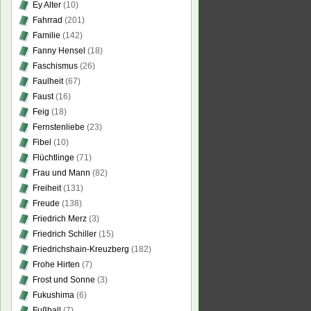
Ey Alter
(10)
Fahrrad
(201)
Familie
(142)
Fanny Hensel
(18)
Faschismus
(26)
Faulheit
(67)
Faust
(16)
Feig
(18)
Fernstenliebe
(23)
Fibel
(10)
Flüchtlinge
(71)
Frau und Mann
(82)
Freiheit
(131)
Freude
(138)
Friedrich Merz
(3)
Friedrich Schiller
(15)
Friedrichshain-Kreuzberg
(182)
Frohe Hirten
(7)
Frost und Sonne
(3)
Fukushima
(6)
Fußball
(7)