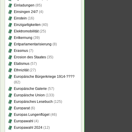
Einladungen
(85)
Einsingen 24/7
(4)
Einstein
(16)
Einzigartigkeiten
(40)
Elektromobilität
(25)
Entkernung
(39)
Entparlamentarisierung
(8)
Erasmus
(7)
Erosion des Staates
(35)
Etatismus
(57)
Ethnizität
(27)
Europäische Bürgerkriege 1914-????
(82)
Europäische Galerie
(57)
Europäische Union
(133)
Europäisches Lesebuch
(125)
Europarat
(6)
Europas Lungenflügel
(46)
Europawahl
(4)
Europawahl 2024
(12)