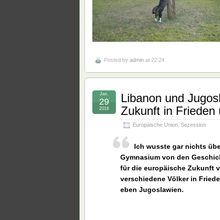
Posted by
admin
at 22:24
Jan.
Libanon und Jugosl
29
Zukunft in Frieden
2016
Europäische Union
,
Sezession
Ich wusste gar nichts üb
Gymnasium von den Geschicht
für die europäische Zukunft 
verschiedene Völker in Fried
eben Jugoslawien.