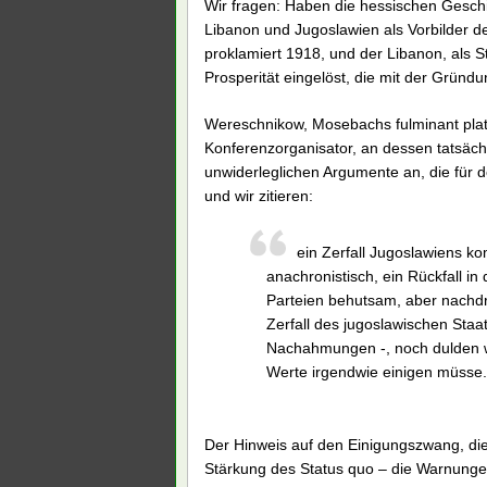
Wir fragen: Haben die hessischen Gesch
Libanon und Jugoslawien als Vorbilder 
proklamiert 1918, und der Libanon, als 
Prosperität eingelöst, die mit der Gründ
Wereschnikow, Mosebachs fulminant platzg
Konferenzorganisator, an dessen tatsächli
unwiderleglichen Argumente an, die für d
und wir zitieren:
ein Zerfall Jugoslawiens k
anachronistisch, ein Rückfall i
Parteien behutsam, aber nachdrü
Zerfall des jugoslawischen Sta
Nachahmungen -, noch dulden w
Werte irgendwie einigen müsse.
Der Hinweis auf den Einigungszwang, die
Stärkung des Status quo – die Warnunge