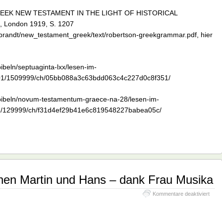
GREEK NEW TESTAMENT IN THE LIGHT OF HISTORICAL
, London 1919, S. 1207
debrandt/new_testament_greek/text/robertson-greekgrammar.pdf, hier
ibeln/septuaginta-lxx/lesen-im-
500001/1509999/ch/05bb088a3c63bdd063c4c227d0c8f351/
e-bibeln/novum-testamentum-graece-na-28/lesen-im-
20001/129999/ch/f31d4ef29b41e6c819548227babea05c/
en Martin und Hans – dank Frau Musika
für
Kommentare deaktiviert
Auss
zwis
Marti