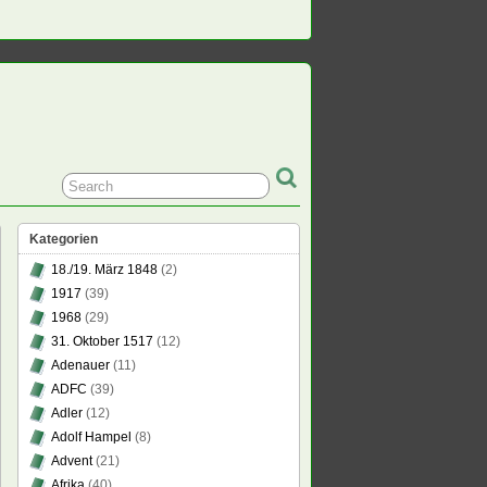
Kategorien
18./19. März 1848
(2)
1917
(39)
ein,
1968
(29)
31. Oktober 1517
(12)
ende
Adenauer
(11)
ADFC
(39)
Adler
(12)
Adolf Hampel
(8)
Advent
(21)
Afrika
(40)