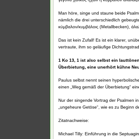
Man höre, singe und staune beide Psalm
nämlich die drei unterschiedlich gebeugt
κύμβαλον/κυμβάλοις (Metallbecken), ἀλαλ
Das ist kein Zufall! Es ist ein klarer, u
vertraute, ihm so geläufige Dichtungstrad
1 Ko 13, 1 ist also selbst ein lauttön
Überbietung, eine unerhört kühne N
Paulus selbst nennt seinen hyperbolisch
einen „Weg gemäß der Überbietung“ eine
Nur der singende Vortrag der Psalmen in
„ungeheure Getöse“, wie es zu Beginn des
Zitatnachweise:
Michael Tilly: Einführung in die Septuagi