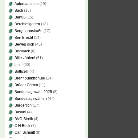
Autoritarismus
(19)
erität?
Bach
(15)
Barfuß
(15)
Berchtesgaden
(18)
Bergmannstraße
(17)
Bert Brecht
(14)
Beweg dich
(40)
Bismarck
(8)
Bitte zählen!
(51)
bitte!
(60)
Botticelli
(4)
Brennpunktschule
(14)
Brüder Grimm
(11)
Bundestagswahl 2025
(5)
Bundestagswahlen
(47)
Bürgerlich
(17)
Busoni
(4)
BVG-Streik
(4)
C.H.Beck
(7)
Carl Schmitt
(8)