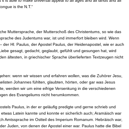
 it is able to make universal appeal to all ages and all lands and all
tongue is the N.T.“
liche Muttersprache, der Mutterschoß des Christentums, so wie das
sprache des Judentums war, ist und immerfort bleiben wird. Wenn
– der Hl. Paulus, der Apostel Paulus, der Heidenapostel, wie er auch
Liebe gesagt, gedacht, geglaubt, gefühlt und gesungen hat, wird
n ältesten, in griechischer Sprache überlieferten Textzeugen nicht
 gehen: wenn wir wissen und erfahren wollen, was die Zuhörer Jesu,
elisten Johannes fühlten, glaubten, hörten, oder gar was Jesus
hrte, werden wir um eine eifrige Versenkung in die verschiedenen
sungen des Evangeliums nicht herumkommen.
stels Paulus, in der er geläufig predigte und gerne schrieb und
 etwas Latein kannte und konnte er sicherlich auch; Aramäisch war
auch Amtssprache im Ostteil des Imperium Romanum. Hebräisch war,
e der Juden, von denen der Apostel einer war. Paulus hatte die Bibel