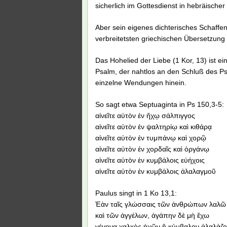
sicherlich im Gottesdienst in hebräische
Aber sein eigenes dichterisches Schaffen
verbreitetsten griechischen Übersetzung
Das Hohelied der Liebe (1 Kor, 13) ist ein
Psalm, der nahtlos an den Schluß des Psa
einzelne Wendungen hinein.
So sagt etwa Septuaginta in Ps 150,3-5:
αἰνεῖτε αὐτὸν ἐν ἤχῳ σάλπιγγος
αἰνεῖτε αὐτὸν ἐν ψαλτηρίῳ καὶ κιθάρᾳ
αἰνεῖτε αὐτὸν ἐν τυμπάνῳ καὶ χορῷ
αἰνεῖτε αὐτὸν ἐν χορδαῖς καὶ ὀργάνῳ
αἰνεῖτε αὐτὸν ἐν κυμβάλοις εὐήχοις
αἰνεῖτε αὐτὸν ἐν κυμβάλοις ἀλαλαγμοῦ
Paulus singt in 1 Ko 13,1:
Ἐὰν ταῖς γλώσσαις τῶν ἀνθρώπων λαλῶ
καὶ τῶν ἀγγέλων, ἀγάπην δὲ μὴ ἔχω
γέγονα χαλκὸς ἠχῶν ἢ κύμβαλον ἀλαλάζο