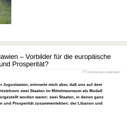
awien – Vorbilder für die europäische
 und Prosperität?
für
Kommentare deaktiviert
Liba
und
er Jugoslawien, erinnerte mich aber, daß uns auf dem
Jugo
–
slehrern zwei Staaten im Mittelmeerraum als Modell
Vorbi
vorgestellt worden waren: zwei Staaten, in denen ganz
für
en und Prosperität zusammenlebten: der Libanon und
die
euro
Zuku
in
Frie
und