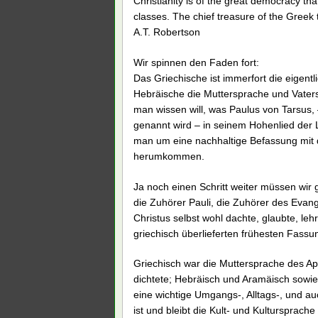
Christianity is of the great democracy that
classes. The chief treasure of the Greek 
A.T. Robertson
Wir spinnen den Faden fort:
Das Griechische ist immerfort die eigent
Hebräische die Muttersprache und Vater
man wissen will, was Paulus von Tarsus, 
genannt wird – in seinem Hohenlied der 
man um eine nachhaltige Befassung mit de
herumkommen.
Ja noch einen Schritt weiter müssen wir
die Zuhörer Pauli, die Zuhörer des Evang
Christus selbst wohl dachte, glaubte, le
griechisch überlieferten frühesten Fas
Griechisch war die Muttersprache des Apo
dichtete; Hebräisch und Aramäisch sowie
eine wichtige Umgangs-, Alltags-, und 
ist und bleibt die Kult- und Kultursprach