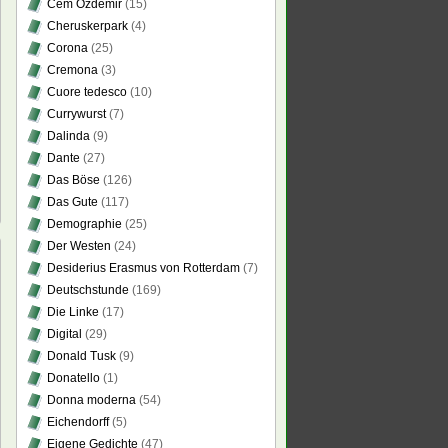
Cem Özdemir
(15)
Cheruskerpark
(4)
Corona
(25)
Cremona
(3)
Cuore tedesco
(10)
Currywurst
(7)
Dalinda
(9)
Dante
(27)
Das Böse
(126)
Das Gute
(117)
Demographie
(25)
Der Westen
(24)
Desiderius Erasmus von Rotterdam
(7)
Deutschstunde
(169)
Die Linke
(17)
heures
Digital
(29)
se:
re
Donald Tusk
(9)
achtungen
Donatello
(1)
Donna moderna
(54)
Eichendorff
(5)
Eigene Gedichte
(47)