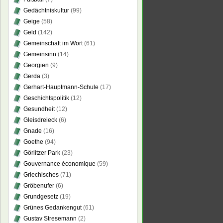
Gedächtniskultur
(99)
Geige
(58)
Geld
(142)
Gemeinschaft im Wort
(61)
Gemeinsinn
(14)
Georgien
(9)
Gerda
(3)
Gerhart-Hauptmann-Schule
(17)
Geschichtspolitik
(12)
Gesundheit
(12)
Gleisdreieck
(6)
Gnade
(16)
Goethe
(94)
Görlitzer Park
(23)
Gouvernance économique
(59)
Griechisches
(71)
Gröbenufer
(6)
Grundgesetz
(19)
Grünes Gedankengut
(61)
Gustav Stresemann
(2)