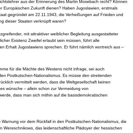
ichtslehrer aus der Erinnerung des Martin Mosebach recht? Können
Prosp
der Europäischen Zukunft dienen? Haben Jugoslawien, erstmals
Staat gegründet am 22.11.1943, die Verheißungen auf Frieden und
ung dieser Staaten verknüpft waren?
reifender, mit attraktiver weiblicher Begleitung ausgestatteter
cher Existenz Zweifel erlaubt sein müssen, führt alle
en Erhalt Jugoslawiens sprechen. Er führt nämlich wortreich aus –
omme für die Mächte des Westens nicht infrage, sei auch
n den Postkutschen-Nationalismus. Es müsse den streitenden
cklich vermittelt werden, dass die Weltgesellschaft keinen
ates wünsche – allein schon zur Vermeidung von
erde, dass man sich mithin auf die basisdemokratischen
 Warnung vor dem Rückfall in den Postkutschen-Nationalismus, die
n Wereschnikows, das leidenschaftliche Plädoyer der hessischen