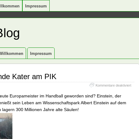
illkommen
Impressum
Blog
Willkommen
Impressum
lende Kater am PIK
für
Kommentare deaktiviert
Einst
der
eute Europameister im Handball geworden sind? Einstein, der
kräll
genießt sein Leben am Wissenschaftspark Albert Einstein auf dem
Kater
lagern 300 Millionen Jahre alte Säulen!
am
PIK