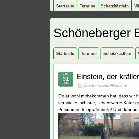
Startseite
Termine
Schatzkästlein
W
Schöneberger 
Startseite
Termine
Schatzkästlein
Jan.
Einstein, der kräl
31
2016
Einstein
,
Katzen
,
Philosophie
Ob er wohl mitbekommen hat, dass wir h
verspielte, schlaue, liebenswerte Kater 
Potsdamer Telegrafenberg! Und daneben 