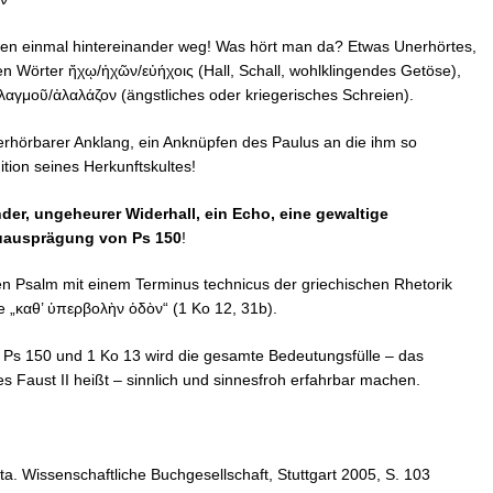
en einmal hintereinander weg! Was hört man da? Etwas Unerhörtes,
en Wörter ἤχῳ/ἠχῶν/εὐήχοις (Hall, Schall, wohlklingendes Getöse),
αγμοῦ/ἀλαλάζον (ängstliches oder kriegerisches Schreien).
nüberhörbarer Anklang, ein Anknüpfen des Paulus an die ihm so
ition seines Herkunftskultes!
ender, ungeheurer Widerhall, ein Echo, eine gewaltige
euausprägung von Ps 150
!
en Psalm mit einem Terminus technicus der griechischen Rhetorik
 „καθ’ ὑπερβολὴν ὁδὸν“ (1 Ko 12, 31b).
 Ps 150 und 1 Ko 13 wird die gesamte Bedeutungsfülle – das
 Faust II heißt – sinnlich und sinnesfroh erfahrbar machen.
nta. Wissenschaftliche Buchgesellschaft, Stuttgart 2005, S. 103