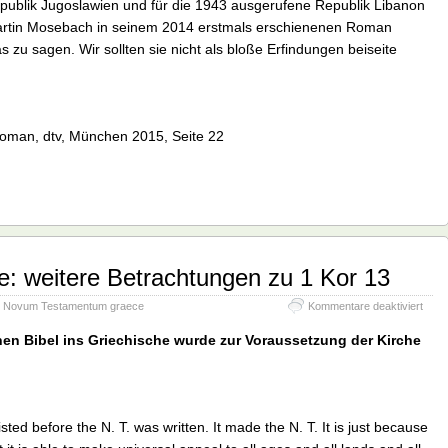
Republik Jugoslawien und für die 1943 ausgerufene Republik Libanon
rtin Mosebach in seinem 2014 erstmals erschienenen Roman
 zu sagen. Wir sollten sie nicht als bloße Erfindungen beiseite
oman, dtv, München 2015, Seite 22
: weitere Betrachtungen zu 1 Kor 13
für
,
Novum Testamentum graece
Kommentare deaktiviert
Unge
Getö
hen Bibel ins Griechische wurde zur Voraussetzung der Kirche
weite
Betr
zu
1
Kor
xisted before the N. T. was written. It made the N. T. It is just because
13