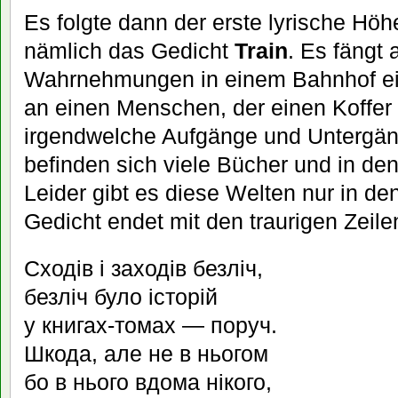
Es folgte dann der erste lyrische Hö
nämlich das Gedicht
Train
. Es fängt 
Wahrnehmungen in einem Bahnhof ein.
an einen Menschen, der einen Koffer 
irgendwelche Aufgänge und Untergäng
befinden sich viele Bücher und in de
Leider gibt es diese Welten nur in d
Gedicht endet mit den traurigen Zeile
Сходів і заходів безліч,
безліч було історій
у книгах-томах — поруч.
Шкода, але не в ньогом
бо в нього вдома нікого,