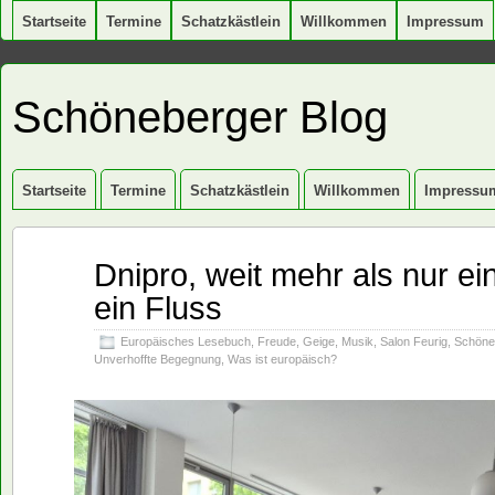
Startseite
Termine
Schatzkästlein
Willkommen
Impressum
Schöneberger Blog
Startseite
Termine
Schatzkästlein
Willkommen
Impressu
Dnipro, weit mehr als nur ei
Juli
21
ein Fluss
2026
Europäisches Lesebuch
,
Freude
,
Geige
,
Musik
,
Salon Feurig
,
Schöne
Unverhoffte Begegnung
,
Was ist europäisch?