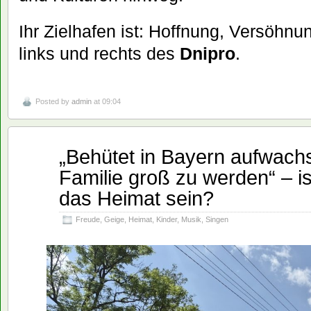
Ihr Zielhafen ist: Hoffnung, Versöhnun
links und rechts des
Dnipro
.
Posted by
admin
at 09:04
„Behütet in Bayern aufwachs
Mai
28
Familie groß zu werden“ – i
2026
das Heimat sein?
Freude
,
Geige
,
Heimat
,
Kinder
,
Musik
,
Singen