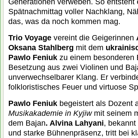
Generationen verweben. So entsteht 
Spätnachmittag voller Nachklang, Näh
das, was da noch kommen mag.
Trio Voyage
vereint die Geigerinnen
Oksana Stahlberg
mit dem
ukrainis
Pawlo Feniuk
zu einem besonderen E
Besetzung aus zwei Violinen und Baja
unverwechselbarer Klang. Er verbind
folkloristisches Feuer und virtuose Sp
Pawlo Feniuk
begeistert als Dozent 
Musikakademie in Kyjiw
mit seinem m
dem Bajan
. Alvina Lahyani
, bekannt 
und starke Bühnenpräsenz, tritt bei 