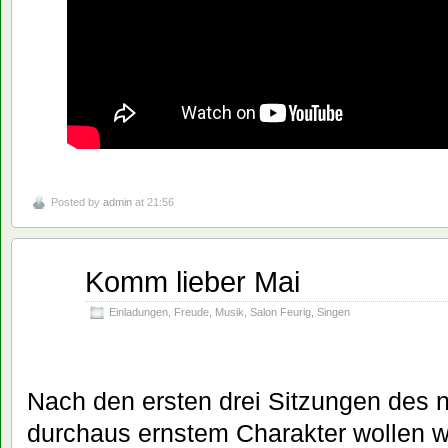
Posted by
admin
at 21:56
Komm lieber Mai
Apr.
27
2026
Einladungen
,
Freude
,
Musik
,
Salon Feurig
,
Singen
Nach den ersten drei Sitzungen des 
durchaus ernstem Charakter wollen w