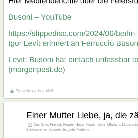
Hier Medienberichte über die Feierst
Busoni – YouTube
https://slippedisc.com/2024/06/berl
Igor Levit erinnert an Ferruccio Busoni
Levit: Busoni hat einfach unfassbar t
(morgenpost.de)
Posted by
admin
at 16:06
Einer Mutter Liebe, ja, die z
Apr.
27
2024
Das Gute
,
Freiheit
,
Freude
,
Hagar
,
Kinder
,
Liebe
,
Mhallami
,
Mutterscha
Schöneberger Südgelände
,
Unter Arabern