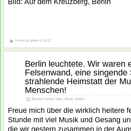
Bild: Auf dem Kreuzberg, Berlin
Posted by
admin
at 18:01
Berlin leuchtete. Wir waren 
Juni
05
Felsenwand, eine singende 
2024
strahlende Heimstatt der Mu
Menschen!
Busoni
,
Freude
,
Islam
,
Musik
,
Singen
Freue mich über die wirklich heitere fe
Stunde mit viel Musik und Gesang und
die wir gestern zusammen in der Aug