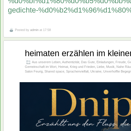
%d0%bf%d1%80%d0%b5%d0%bb%
gedichte-%d0%b2%d1%96%d1%80
Posted by
admin
at 17:58
heimaten erzählen im klein
Juni
04
2026
Aus unserem Leben
,
Authentizität
,
Das Gute
,
Einladungen
,
Freude
,
Ge
Gemeinschaft im Wort
,
Heimat
,
Krieg und Frieden
,
Liebe
,
Musik
,
Nahe Rä
Salon Feurig
,
Shared space
,
Sprachenvielfalt
,
Ukraine
,
Unverhoffte Begeg