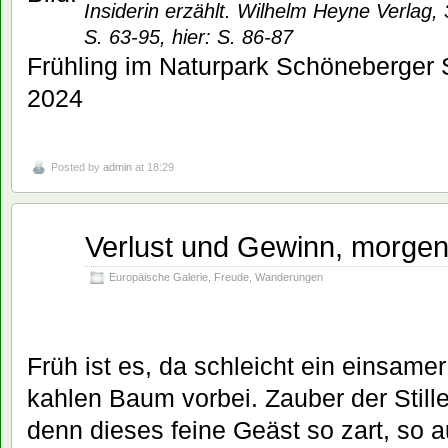
Insiderin erzählt. Wilhelm Heyne Verlag,
S. 63-95, hier: S. 86-87
Frühling im Naturpark Schöneberger 
2024
Posted by
admin
at 18:29
Verlust und Gewinn, morgen
Feb.
05
2024
Europäische Galerie
,
Freude
,
Wanderungen
Früh ist es, da schleicht ein einsam
kahlen Baum vorbei. Zauber der Still
denn dieses feine Geäst so zart, so a