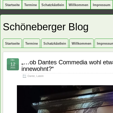
Startseite
Termine
Schatzkästlein
Willkommen
Impressum
Schöneberger Blog
Startseite
Termine
Schatzkästlein
Willkommen
Impressu
Okt.
„…ob Dantes Commedia wohl etw
12
innewohnt?“
2021
Dante
,
Latein