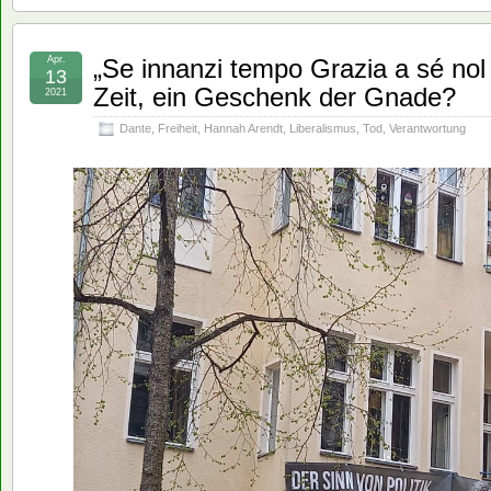
Apr.
„Se innanzi tempo Grazia a sé nol
13
Zeit, ein Geschenk der Gnade?
2021
Dante
,
Freiheit
,
Hannah Arendt
,
Liberalismus
,
Tod
,
Verantwortung