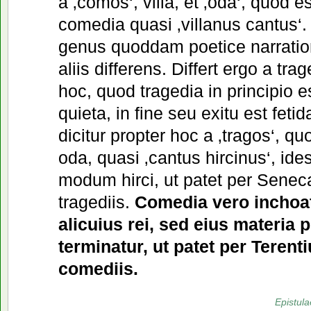
a ‚comos‘, villa, et ‚oda‘, quod 
comedia quasi ‚villanus cantus‘.
genus quoddam poetice narratio
aliis differens. Differt ergo a tra
hoc, quod tragedia in principio e
quieta, in fine seu exitu est fetida
dicitur propter hoc a ‚tragos‘, qu
oda, quasi ‚cantus hircinus‘, ides
modum hirci, ut patet per Senec
tragediis.
Comedia vero inchoa
alicuius rei, sed eius materia 
terminatur, ut patet per Terent
comediis.
Epistula