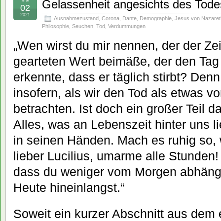
Mai
Gelassenheit angesichts des Tode
02
2021
Ausnahmezustand
,
Corona
,
Dante
,
Demographie
,
Jesus von Nazaret
Philosophie
,
Seuchen
,
Tod
,
Verdummungen
„Wen wirst du mir nennen, der der Ze
gearteten Wert beimäße, der den Tag 
erkennte, dass er täglich stirbt? Den
insofern, als wir den Tod als etwas v
betrachten. Ist doch ein großer Teil 
Alles, was an Lebenszeit hinter uns li
in seinen Händen. Mach es ruhig so, 
lieber Lucilius, umarme alle Stunden
dass du weniger vom Morgen abhängs
Heute hineinlangst.“
Soweit ein kurzer Abschnitt aus dem 