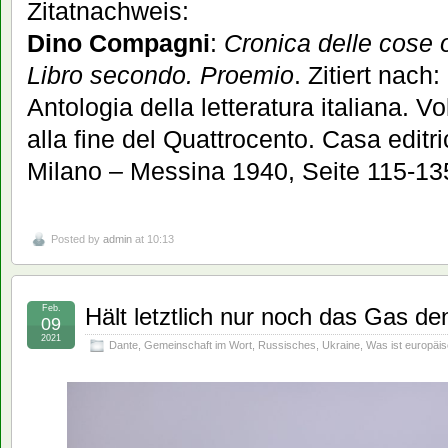
Zitatnachweis:
Dino Compagni
:
Cronica delle cose o
Libro secondo. Proemio
. Zitiert nac
Antologia della letteratura italiana. V
alla fine del Quattrocento. Casa editr
Milano – Messina 1940, Seite 115-135
Posted by
admin
at 10:13
Feb.
Hält letztlich nur noch das Gas 
09
2021
Dante
,
Gemeinschaft im Wort
,
Russisches
,
Ukraine
,
Was ist europäi