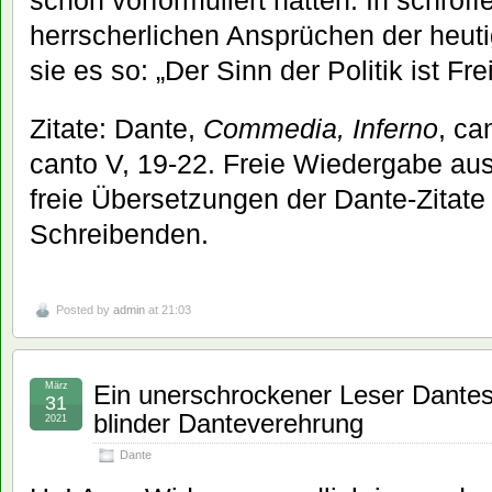
schon vorformuliert hatten. In schro
herrscherlichen Ansprüchen der heutig
sie es so: „Der Sinn der Politik ist Frei
Zitate: Dante,
Commedia, Inferno
, ca
canto V, 19-22. Freie Wiedergabe a
freie Übersetzungen der Dante-Zitate
Schreibenden.
Posted by
admin
at 21:03
März
Ein unerschrockener Leser Dantes 
31
blinder Danteverehrung
2021
Dante