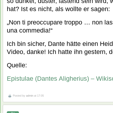
so dunkel, düster, lastend sein wird,
hat? Ist es nicht, als wollte er sagen:
„Non ti preoccupare troppo … non la
una commedia!“
Ich bin sicher, Dante hätte einen He
Video, danke! Ich hatte ihn gestern,
Quelle:
Epistulae (Dantes Aligherius) – Wiki
Posted by
admin
at 17:05