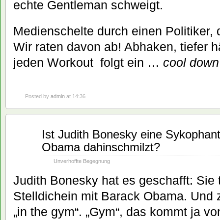
echte Gentleman schweigt.
Medienschelte durch einen Politiker, 
Wir raten davon ab! Abhaken, tiefer h
jeden Workout folgt ein …
cool down
Posted by
admin
at 14:36
Juli
Ist Judith Bonesky eine Sykophanti
28
Obama dahinschmilzt?
2008
Unverhoffte Begegnung
Judith Bonesky hat es geschafft: Sie 
Stelldichein mit Barack Obama. Und z
„in the gym“. „Gym“, das kommt ja vo