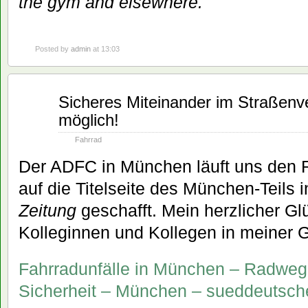
the gym and elsewhere.
Posted by
admin
at 13:03
Juli
Sicheres Miteinander im Straßenve
26
möglich!
2008
Fahrrad
Der ADFC in München läuft uns den 
auf die Titelseite des München-Teils 
Zeitung
geschafft. Mein herzlicher G
Kolleginnen und Kollegen in meiner 
Fahrradunfälle in München – Radweg
Sicherheit – München – sueddeutsch