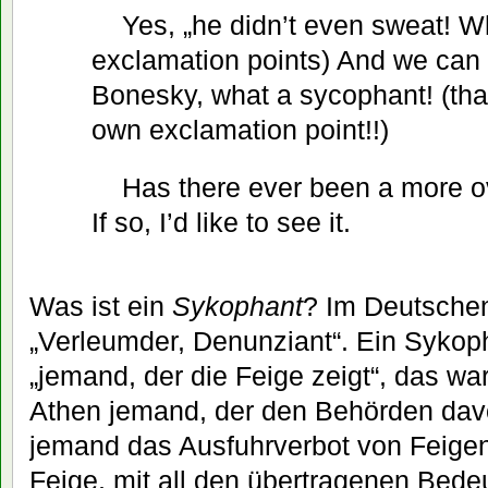
Yes, „he didn’t even sweat! W
exclamation points) And we can 
Bonesky, what a sycophant! (tha
own exclamation point!!)
Has there ever been a more o
If so, I’d like to see it.
Was ist ein
Sykophant
? Im Deutschen
„Verleumder, Denunziant“. Ein Sykoph
„jemand, der die Feige zeigt“, das wa
Athen jemand, der den Behörden dav
jemand das Ausfuhrverbot von Feige
Feige, mit all den übertragenen Bede