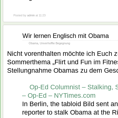
Posted by
admin
at 11:23
Juli
Wir lernen Englisch mit Obama
28
2008
Obama
,
Unverhoffte Begegnung
Nicht vorenthalten möchte ich Euch 
Sommerthema „Flirt und Fun im Fitnes
Stellungnahme Obamas zu dem Gesch
Op-Ed Columnist – Stalking, 
– Op-Ed – NYTimes.com
In Berlin, the tabloid Bild sent a
reporter to stalk Obama at the R