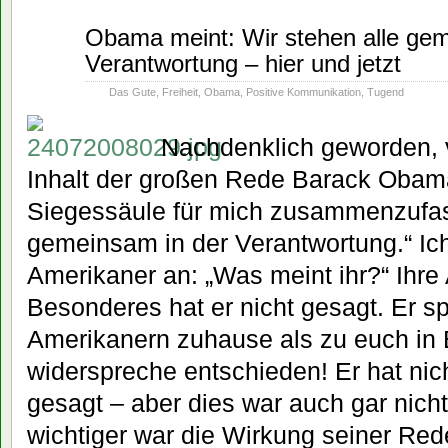
Juli
Obama meint: Wir stehen alle gem
24
Verantwortung – hier und jetzt
2008
Das Gute
,
Freiheit
,
Obama
,
Positive Kommunikation
,
Tugend
Nachdenklich geworden, 
Inhalt der großen Rede Barack Obama
Siegessäule für mich zusammenzufass
gemeinsam in der Verantwortung.“ Ic
Amerikaner an: „Was meint ihr?“ Ihre 
Besonderes hat er nicht gesagt. Er s
Amerikanern zuhause als zu euch in 
widerspreche entschieden! Er hat ni
gesagt – aber dies war auch gar nicht
wichtiger war die Wirkung seiner Red