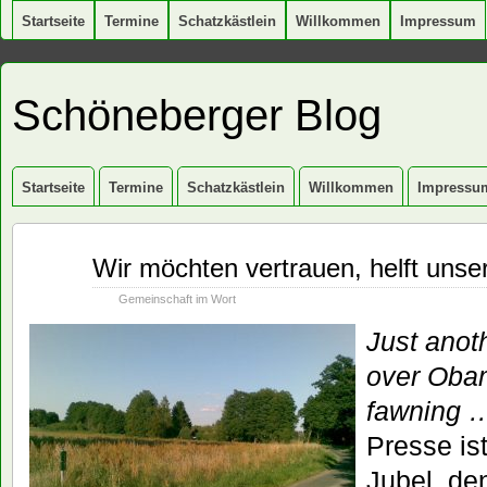
Startseite
Termine
Schatzkästlein
Willkommen
Impressum
Schöneberger Blog
Startseite
Termine
Schatzkästlein
Willkommen
Impressu
Juli
Wir möchten vertrauen, helft uns
29
2008
Gemeinschaft im Wort
Just anot
over Oba
fawning 
Presse is
Jubel, de