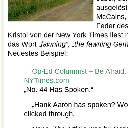
ausgelöst
McCains, 
Feder des
Kristol von der New York Times liest
das Wort „
fawning“, „the fawning Ge
Neuestes Beispiel:
Op-Ed Columnist – Be Afraid.
NYTimes.com
„No. 44 Has Spoken.“
„Hank Aaron has spoken? Wow,
clicked through.