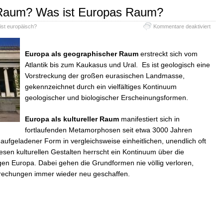
 Raum? Was ist Europas Raum?
für
ist europäisch?
Kommentare deaktiviert
Wo
findet
Euro
Europa als geographischer Raum
erstreckt sich vom
Rau
Atlantik bis zum Kaukasus und Ural. Es ist geologisch eine
Was
ist
Vorstreckung der großen eurasischen Landmasse,
Euro
gekennzeichnet durch ein vielfältiges Kontinuum
Rau
geologischer und biologischer Erscheinungsformen.
Europa als kultureller Raum
manifestiert sich in
fortlaufenden Metamorphosen seit etwa 3000 Jahren
 aufgeladener Form in vergleichsweise einheitlichen, unendlich oft
sen kulturellen Gestalten herrscht ein Kontinuum über die
gen Europa. Dabei gehen die Grundformen nie völlig verloren,
Brechungen immer wieder neu geschaffen.