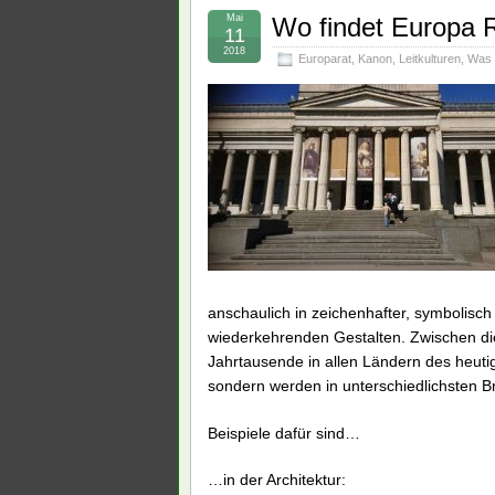
Mai
Wo findet Europa
11
2018
Europarat
,
Kanon
,
Leitkulturen
,
Was 
anschaulich in zeichenhafter, symbolisch
wiederkehrenden Gestalten. Zwischen die
Jahrtausende in allen Ländern des heuti
sondern werden in unterschiedlichsten 
Beispiele dafür sind…
…in der Architektur: