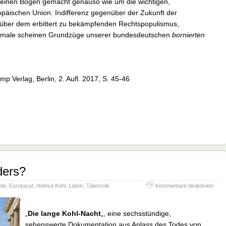
r einen Bogen gemacht genauso wie um die wichtigen,
päischen Union. Indifferenz gegenüber der Zukunft der
nüber dem erbittert zu bekämpfenden Rechtspopulismus,
erkmale scheinen Grundzüge unserer bundesdeutschen
bornierten
 Verlag, Berlin, 2. Aufl. 2017, S. 45-46
ders?
für
nde
,
Europarat
,
Helmut Kohl
,
Latein
,
Tätervolk
Kommentare deaktiviert
Was
war
frühe
„
Die lange Kohl-Nacht
„, eine sechsstündige,
ande
sehenswerte Dokumentation aus Anlass des Todes von