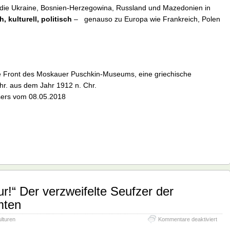
, die Ukraine, Bosnien-Herzegowina, Russland und Mazedonien in
 kulturell, politisch
– genauso zu Europa wie Frankreich, Polen
ie Front des Moskauer Puschkin-Museums, eine griechische
hr. aus dem Jahr 1912 n. Chr.
sers vom 08.05.2018
ur!“ Der verzweifelte Seufzer der
mten
für
ulturen
Kommentare deaktiviert
„Uns