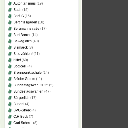
Autoritarismus
(19)
Bach
(15)
Barfuß
(15)
Berchtesgaden
(18)
Bergmannstraße
(17)
Bert Brecht
(14)
Beweg dich
(40)
Bismarck
(8)
Bitte zählen!
(51)
bitte!
(60)
Botticelli
(4)
Brennpunktschule
(14)
Brüder Grimm
(11)
Bundestagswahl 2025
(5)
Bundestagswahlen
(47)
Bürgerlich
(17)
Busoni
(4)
BVG-Streik
(4)
C.H.Beck
(7)
Carl Schmitt
(8)