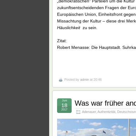
„demokratischen“ Parteien um die Kultu
zukunftsentscheidenden Fragen der Euro
Europäischen Union, Einheitsfront gege
Missachtung der Kultur – diese drei M
Häuslichkeit
zu sein.
Zitat:
Robert Menasse: Die Hauptstadt. Suhrkamp
Posted by
admin
at 20:46
Juni
Was war früher an
18
2017
Adenauer
,
Authentizität
,
Deutschstu