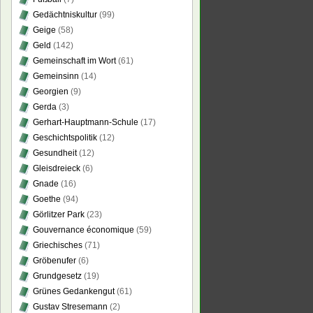
Gedächtniskultur
(99)
r!“
Geige
(58)
Geld
(142)
eifelte
Gemeinschaft im Wort
(61)
zer
Gemeinsinn
(14)
päischen
Georgien
(9)
ten
Gerda
(3)
Gerhart-Hauptmann-Schule
(17)
Geschichtspolitik
(12)
Gesundheit
(12)
Gleisdreieck
(6)
Gnade
(16)
Goethe
(94)
Görlitzer Park
(23)
Gouvernance économique
(59)
Griechisches
(71)
Gröbenufer
(6)
Grundgesetz
(19)
Grünes Gedankengut
(61)
Gustav Stresemann
(2)