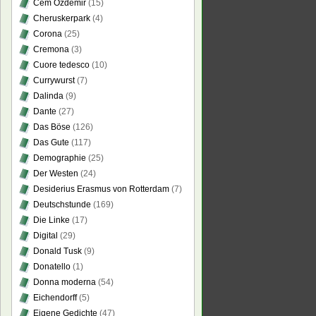
Cem Özdemir
(15)
Cheruskerpark
(4)
Corona
(25)
Cremona
(3)
Cuore tedesco
(10)
pa
Currywurst
(7)
m?
Dalinda
(9)
Dante
(27)
pas
Das Böse
(126)
m?
Das Gute
(117)
Demographie
(25)
Der Westen
(24)
Desiderius Erasmus von Rotterdam
(7)
Deutschstunde
(169)
Die Linke
(17)
Digital
(29)
Donald Tusk
(9)
Donatello
(1)
Donna moderna
(54)
Eichendorff
(5)
Eigene Gedichte
(47)