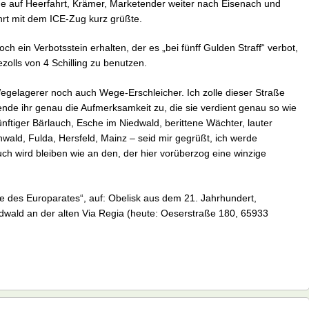
ne auf Heerfahrt, Krämer, Marketender weiter nach Eisenach und
ahrt mit dem ICE-Zug kurz grüßte.
ch ein Verbotsstein erhalten, der es „bei fünff Gulden Straff“ verbot,
olls von 4 Schilling zu benutzen.
n Wegelagerer noch auch Wege-Erschleicher. Ich zolle dieser Straße
nde ihr genau die Aufmerksamkeit zu, die sie verdient genau so wie
ünftiger Bärlauch, Esche im Niedwald, berittene Wächter, lauter
wald, Fulda, Hersfeld, Mainz – seid mir gegrüßt, ich werde
ch wird bleiben wie an den, der hier vorüberzog eine winzige
e des Europarates“, auf: Obelisk aus dem 21. Jahrhundert,
dwald an der alten Via Regia (heute: Oeserstraße 180, 65933