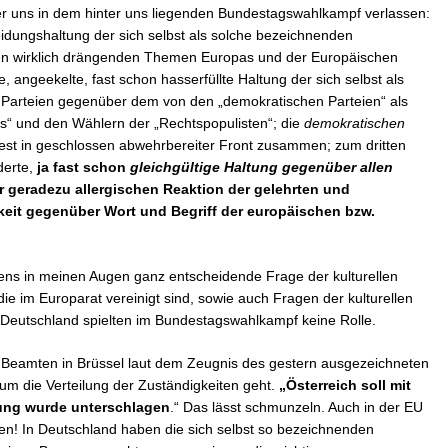
droht
er uns in dem hinter uns liegenden Bundestagswahlkampf verlassen:
die
dungshaltung der sich selbst als solche bezeichnenden
Kultu
en wirklich drängenden Themen Europas und der Europäischen
Der
verzw
 angeekelte, fast schon hasserfüllte Haltung der sich selbst als
Seuf
Parteien gegenüber dem von den „demokratischen Parteien“ als
der
“ und den Wählern der „Rechtspopulisten“; die
demokratischen
euro
Beam
est in geschlossen abwehrbereiter Front zusammen; zum dritten
derte,
ja fast schon
gleichgültige Haltung gegenüber allen
ner geradezu allergischen Reaktion der gelehrten und
eit gegenüber Wort und Begriff der europäischen bzw.
ens in meinen Augen ganz entscheidende Frage der kulturellen
ie im Europarat vereinigt sind, sowie auch Fragen der kulturellen
 Deutschland spielten im Bundestagswahlkampf keine Rolle.
e Beamten in Brüssel laut dem Zeugnis des gestern ausgezeichneten
um die Verteilung der Zuständigkeiten geht.
„Österreich soll mit
dung wurde unterschlagen
.“ Das lässt schmunzeln. Auch in der EU
chen! In Deutschland haben die sich selbst so bezeichnenden