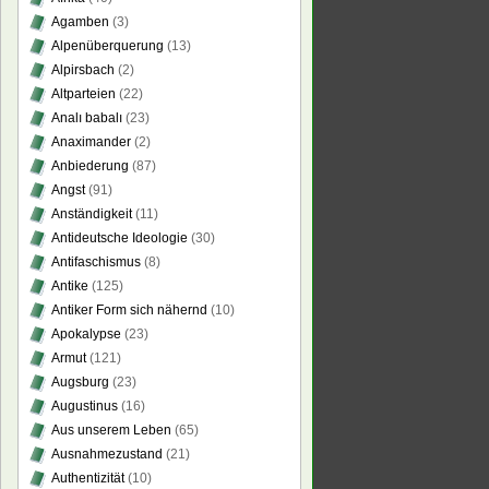
Agamben
(3)
Alpenüberquerung
(13)
Alpirsbach
(2)
Altparteien
(22)
Analı babalı
(23)
Anaximander
(2)
Anbiederung
(87)
Angst
(91)
Anständigkeit
(11)
Antideutsche Ideologie
(30)
Antifaschismus
(8)
Antike
(125)
Antiker Form sich nähernd
(10)
Apokalypse
(23)
Armut
(121)
Augsburg
(23)
Augustinus
(16)
Aus unserem Leben
(65)
Ausnahmezustand
(21)
Authentizität
(10)