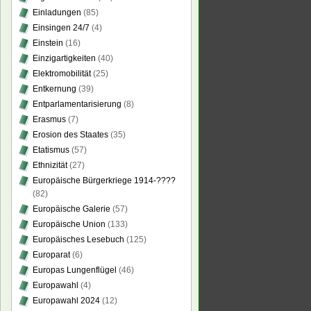
Einladungen
(85)
Einsingen 24/7
(4)
Einstein
(16)
Einzigartigkeiten
(40)
Elektromobilität
(25)
Entkernung
(39)
Entparlamentarisierung
(8)
Erasmus
(7)
Erosion des Staates
(35)
Etatismus
(57)
Ethnizität
(27)
Europäische Bürgerkriege 1914-????
(82)
Europäische Galerie
(57)
Europäische Union
(133)
Europäisches Lesebuch
(125)
Europarat
(6)
Europas Lungenflügel
(46)
Europawahl
(4)
Europawahl 2024
(12)