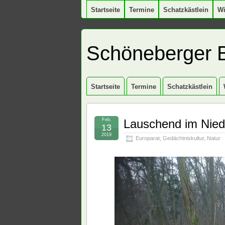
Startseite
Termine
Schatzkästlein
W
Schöneberger 
Startseite
Termine
Schatzkästlein
Feb.
Lauschend im Nie
13
2019
Europarat
,
Gedächtniskultur
,
Natur