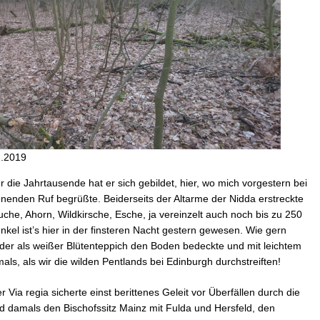
2.2019
r die Jahrtausende hat er sich gebildet, hier, wo mich vorgestern bei
önenden Ruf begrüßte. Beiderseits der Altarme der Nidda erstreckte
che, Ahorn, Wildkirsche, Esche, ja vereinzelt auch noch bis zu 250
nkel ist’s hier in der finsteren Nacht gestern gewesen. Wie gern
 der als weißer Blütenteppich den Boden bedeckte und mit leichtem
als, als wir die wilden Pentlands bei Edinburgh durchstreiften!
er Via regia sicherte einst berittenes Geleit vor Überfällen durch die
d damals den Bischofssitz Mainz mit Fulda und Hersfeld, den