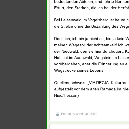
bedeutenden Abteien, und führte Beritte
Erfurt, den Städten, die ich bei der Herf
Bei Leisenwald im Vogelsberg ist heute no
die Straße ohne die Bezahlung des Wegez
Doch ich, ich bin ja nicht so, bin ja kei
meinen Wegezoll der Achtsamkeit! Ich we
der Niedwald, den sie hier durchquert. K
Habicht im Auenwald, Wegstein im Leisen
vorübergehen, aber die Erinnerung an eu
Wegstrecke seines Lebens.
Quellennachweis: „VIA REGIA. Kulturrout
aufgestellt vor dem alten Ramada im Nie
Nied/Hessen)
Posted by
admin
at 23:00