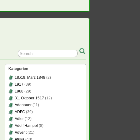
Kategorien
18./19. März 1848
(2)
1917
(39)
chend
1968
(29)
31. Oktober 1517
(12)
wald
Adenauer
(11)
ADFC
(39)
Adler
(12)
Adolf Hampel
(8)
Advent
(21)
Afrika
(40)