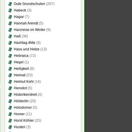
Gute Grundschulen
(207)
Habeck
(3)
Hagar
(7)
Hannah Arendt
(5)
Harzreise im Winter
(9)
Haß
(36)
Hashtag #Me
(9)
Hass und Hetze
(13)
Hebraica
(72)
Hegel
(1)
Heiligkeit
(8)
Heimat
(53)
Helmut Kohl
(16)
Herodot
(5)
Historikerstreit
(4)
Hölderlin
(20)
Holodomor
(5)
Homer
(11)
Horst Köhler
(25)
r
Husten
(3)
rs?