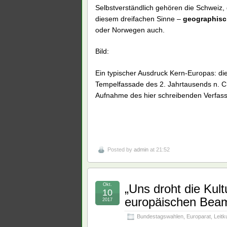
Selbstverständlich gehören die Schweiz
diesem dreifachen Sinne –
geographisch,
oder Norwegen auch.
Bild:
Ein typischer Ausdruck Kern-Europas: d
Tempelfassade des 2. Jahrtausends n. C
Aufnahme des hier schreibenden Verfas
Posted by
admin
at 21:52
Okt.
„Uns droht die Kult
10
europäischen Bea
2017
Bundestagswahlen
,
Europarat
,
Leitk