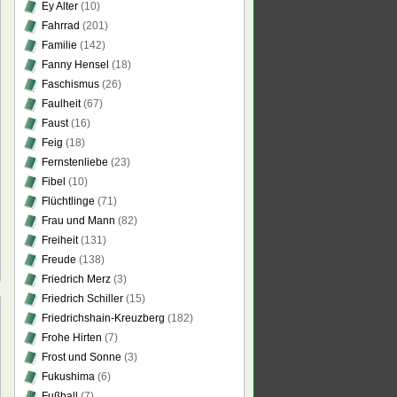
Ey Alter
(10)
Fahrrad
(201)
Familie
(142)
Fanny Hensel
(18)
Faschismus
(26)
Faulheit
(67)
Faust
(16)
Feig
(18)
Fernstenliebe
(23)
Fibel
(10)
Flüchtlinge
(71)
Frau und Mann
(82)
Freiheit
(131)
Freude
(138)
Friedrich Merz
(3)
Friedrich Schiller
(15)
Friedrichshain-Kreuzberg
(182)
Frohe Hirten
(7)
Frost und Sonne
(3)
Fukushima
(6)
Fußball
(7)