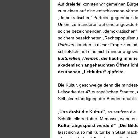
Auf dreierlei konnten wir gemeinen Bürg
zum einen auf eine entschlossene Vermei
„demokratischen“ Parteien gegenüber d
Union, zum anderen auf eine angewiderte,
solche bezeichnenden „demokratischen“ 
solchem bezeichneten „Rechtspopulismus
Parteien
standen in dieser Frage zumind
schließlich auf eine nicht minder angewi
kulturellen Themen
, die häufig in ei
akademisch angehauchten Öffentlichk
deutschen „Leitkultur“ gipfelte.
Die Kultur, geschweige denn die mindest
Leitwerke der 47 europäischen Staaten, d
Selbstverständigung der Bundesrepublik
„
Uns droht die Kultur
!“, so seufzen di
Schriftstellers Robert Menasse, wenn es 
Kultur abgespeist werden!“
„
Die Bil
lässt sich also mit Kultur kein Staat ma