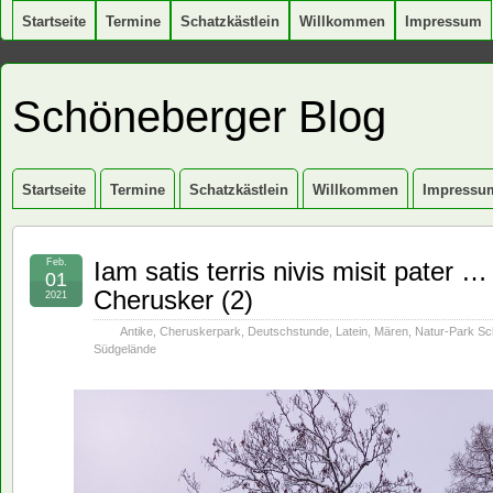
Startseite
Termine
Schatzkästlein
Willkommen
Impressum
Schöneberger Blog
Startseite
Termine
Schatzkästlein
Willkommen
Impressu
Feb.
Iam satis terris nivis misit pater
01
Cherusker (2)
2021
Antike
,
Cheruskerpark
,
Deutschstunde
,
Latein
,
Mären
,
Natur-Park S
Südgelände