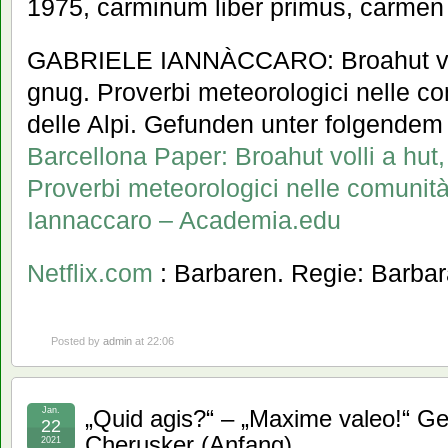
1975, carminum liber primus, carmen I
GABRIELE IANNÀCCARO: Broahut voll
gnug. Proverbi meteorologici nelle c
delle Alpi. Gefunden unter folgendem
Barcellona Paper: Broahut volli a hut
Proverbi meteorologici nelle comunità
Iannaccaro – Academia.edu
Netflix.com
: Barbaren. Regie: Barbar
Posted by
admin
at 22:06
Jan.
„Quid agis?“ – „Maxime valeo!“ G
22
Cherusker (Anfang)
2021