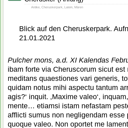
Antike
,
Cheruskerpark
,
Latein
,
Mären
Blick auf den Cheruskerpark. Au
21.01.2021
Pulcher mons, a.d. XI Kalendas Febr
ibam forte via Cheruscorum sicut es
meditans quaestiones vari generis, totu
quidam notus mihi aspectu tantum ar
agis?‘ inquit. ‚Maxime valeo‘, inquam,
mente… etiamsi istam nefastam pes
afflicti sumus non negligendam esse p
quoque valeo. Non oportet me lamenta