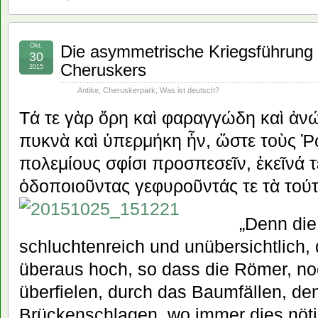
Okt.
Die asymmetrische Kriegsführun
30
Cheruskers
2015
Antike
,
Cheruskerpark
,
Was ist deutsch?
Τά τε γὰρ ὄρη καὶ φαραγγώδη καὶ ἀνώ
πυκνὰ καὶ ὑπερμήκη ἦν, ὥστε τοὺς Ῥω
πολεμίους σφίσι προσπεσεῖν, ἐκεῖνά τ
ὁδοποιοῦντας γεφυροῦντάς τε τὰ τού
„Denn die
schluchtenreich und unübersichtlich
überaus hoch, so dass die Römer, no
überfielen, durch das Baumfällen, 
Brückenschlagen, wo immer dies nötig