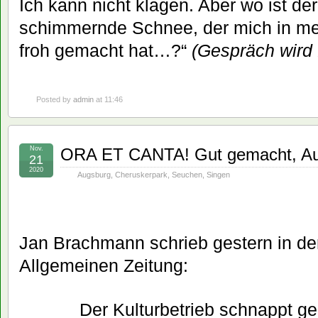
Ich kann nicht klagen. Aber wo ist der
schimmernde Schnee, der mich in me
froh gemacht hat…?“
(Gespräch wird 
Posted by
admin
at 11:46
Nov.
ORA ET CANTA! Gut gemacht, Au
21
2020
Augsburg
,
Cheruskerpark
,
Seuchen
,
Singen
Jan Brachmann schrieb gestern in der
Allgemeinen Zeitung:
Der Kulturbetrieb schnappt ge