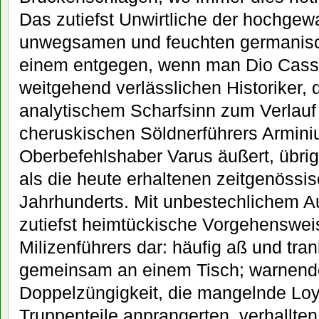
Das zutiefst Unwirtliche der hochgew
unwegsamen und feuchten germanisc
einem entgegen, wenn man Dio Cassiu
weitgehend verlässlichen Historiker, d
analytischem Scharfsinn zum Verlau
cheruskischen Söldnerführers Armini
Oberbefehlshaber Varus äußert, übrig
als die heute erhaltenen zeitgenössis
Jahrhunderts. Mit unbestechlichem A
zutiefst heimtückische Vorgehenswe
Milizenführers dar: häufig aß und tra
gemeinsam an einem Tisch; warnende
Doppelzüngigkeit, die mangelnde Loy
Truppenteile anprangerten, verhallten