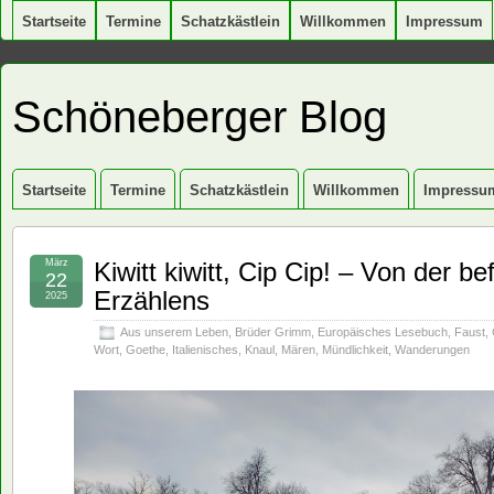
Startseite
Termine
Schatzkästlein
Willkommen
Impressum
Schöneberger Blog
Startseite
Termine
Schatzkästlein
Willkommen
Impressu
März
Kiwitt kiwitt, Cip Cip! – Von der b
22
Erzählens
2025
Aus unserem Leben
,
Brüder Grimm
,
Europäisches Lesebuch
,
Faust
,
Wort
,
Goethe
,
Italienisches
,
Knaul
,
Mären
,
Mündlichkeit
,
Wanderungen