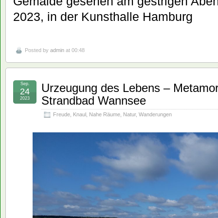
Gemälde gesehen am gestrigen Aben
2023, in der Kunsthalle Hamburg
Posted by
admin
at 00:48
Sep.
Urzeugung des Lebens – Metamor
24
Strandbad Wannsee
2023
Freude
,
Knaul
,
Nahe Räume
,
Natur
,
Wanderungen