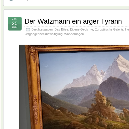
Jan.
Der Watzmann ein arger Tyrann
25
2024
Berchtesgaden
,
Das Böse
,
Eigene Gedichte
,
Europäische Galerie
,
He
Vergangenheitsbewältigung
,
Wanderungen