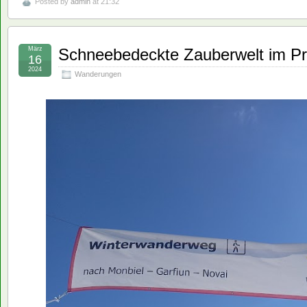
Posted by
admin
at 21:32
März
Schneebedeckte Zauberwelt im Pr
16
2024
Wanderungen