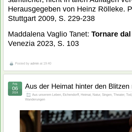
Herausgegeben von Heinz Rölleke. Ph
Stuttgart 2009, S. 229-238
Maddalena Vaglio Tanet:
Tornare dal
Venezia 2023, S. 103
Posted by
admin
at 19:40
Aug.
Aus der Heimat hinter den Blitzen 
06
2024
Aus unserem Leben
,
Eichendorff
,
Heimat
,
Natur
,
Singen
,
Theater
,
Tod
Wanderungen