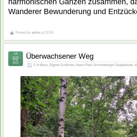
harmonischen Ganzen zusammen, d
Wanderer Bewunderung und Entzücke
Posted by
admin
at 22:00
Juli
Überwachsener Weg
02
2023
C.H.Beck
,
Eigene Gedichte
,
Natur-Park Schöneberger Südgelände
,
W