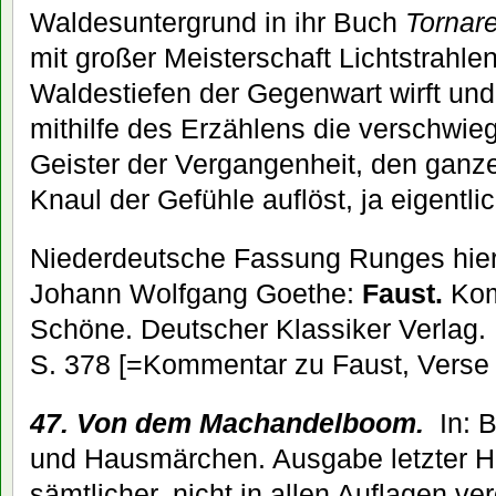
Waldesuntergrund in ihr Buch
Tornar
mit großer Meisterschaft Lichtstrahle
Waldestiefen der Gegenwart wirft un
mithilfe des Erzählens die verschwie
Geister der Vergangenheit, den gan
Knaul der Gefühle auflöst, ja eigentli
Niederdeutsche Fassung Runges hier z
Johann Wolfgang Goethe:
Faust.
Kom
Schöne. Deutscher Klassiker Verlag.
S. 378 [=Kommentar zu Faust, Verse
47. Von dem Machandelboom.
In: 
und Hausmärchen. Ausgabe letzter H
sämtlicher, nicht in allen Auflagen ve