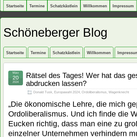
Startseite
Termine
Schatzkästlein
Willkommen
Impressum
Schöneberger Blog
Startseite
Termine
Schatzkästlein
Willkommen
Impressu
März
Rätsel des Tages! Wer hat das ge
20
abdrucken lassen?
2024
Donald Tusk
,
Europawahl 2024
,
Ordoliberalismus
,
Wagenknecht
„Die ökonomische Lehre, die mich gep
Ordoliberalismus. Und ich finde die 
Eucken richtig, dass man eine zu gro
einzelner Unternehmen verhindern mu