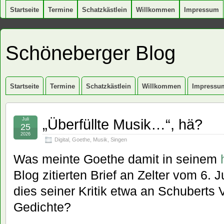
Startseite
Termine
Schatzkästlein
Willkommen
Impressum
Schöneberger Blog
Startseite
Termine
Schatzkästlein
Willkommen
Impressu
„Überfüllte Musik…“, hä?
Juli
25
2026
Digital
,
Goethe
,
Musik
,
Singen
Was meinte Goethe damit in seinem
Blog zitierten Brief an Zelter vom 6.
dies seiner Kritik etwa an Schuberts
Gedichte?