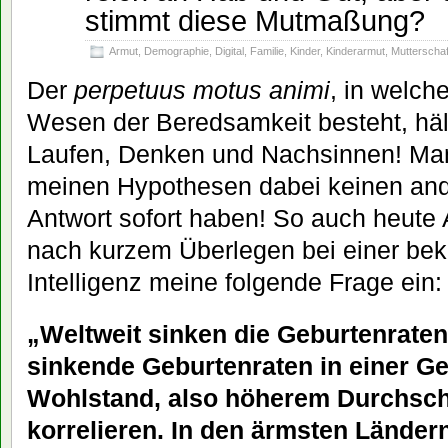
stimmt diese Mutmaßung?
Armut
,
Demographie
,
Digital
,
Familie
,
Kinder
,
Kinderarmut
,
Mutterschaf
Der
perpetuus motus animi
, in welch
Wesen der Beredsamkeit besteht, häl
Laufen, Denken und Nachsinnen! Man
meinen Hypothesen dabei keinen ander
Antwort sofort haben! So auch heute
nach kurzem Überlegen bei einer bek
Intelligenz meine folgende Frage ein:
„Weltweit sinken die Geburtenraten
sinkende Geburtenraten in einer Ge
Wohlstand, also höherem Durchsc
korrelieren. In den ärmsten Lände