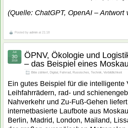
(Quelle: ChatGPT, OpenAI – Antwort 
Posted by
admin
at 21:18
ÖPNV, Ökologie und Logistik 
Juli
30
– das Beispiel eines Moska
2018
Bitte zählen!
,
Digital
,
Fahrrad
,
Russisches
,
Technik
,
Vorbildlichkeit
Ein gutes Beispiel für die intelligent
Leihfahrrädern, rad- und schienenge
Nahverkehr und Zu-Fuß-Gehen liefert
internetbasierte Laufbote aus Moska
Berlin, Madrid, London, Mailand, Lis