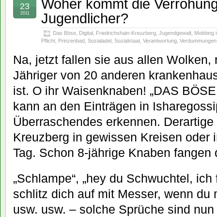
Woher kommt die Verrohung s
23
Jugendlicher?
2011
Das Böse
,
Digital
,
Friedrichshain-Kreuzberg
,
Jugendgewalt
,
Mobbing i
Pflicht
,
Prinzenbad
,
Sozialadel
,
Sozialstaat
,
Verantwortung
,
Verdummungen
Na, jetzt fallen sie aus allen Wolken
Jähriger von 20 anderen krankenhau
ist. O ihr Waisenknaben! „DAS BÖSE
kann an den Einträgen in Isharegossi
Überraschendes erkennen. Derartige 
Kreuzberg in gewissen Kreisen oder 
Tag. Schon 8-jährige Knaben fangen 
„Schlampe“, „hey du Schwuchtel, ich f
schlitz dich auf mit Messer, wenn du 
usw. usw. – solche Sprüche sind nun 