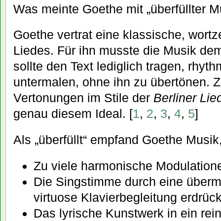
Was meinte Goethe mit „überfüllter M
Goethe vertrat eine klassische, wortze
Liedes. Für ihn musste die Musik de
sollte den Text lediglich tragen, rhyt
untermalen, ohne ihn zu übertönen. Ze
Vertonungen im Stile der
Berliner Lie
genau diesem Ideal. [
1
,
2
,
3
,
4
,
5
]
Als „überfüllt“ empfand Goethe Musik,
Zu viele harmonische Modulation
Die Singstimme durch eine über
virtuose Klavierbegleitung erdrüc
Das lyrische Kunstwerk in ein rei