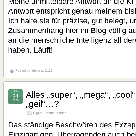
Meine unmittelbare Antwort an die KI 
Antwort entspricht genau meinem bis
Ich halte sie für präzise, gut belegt, 
Zusammenhang hier im Blog völlig au
an die menschliche Intelligenz all dere
haben. Läuft!
Posted by
admin
at 11:11
Alles „super“, „mega“, „cool“,
Juli
24
„geil“…?
2026
Digital
,
Goethe
,
Kinder
Das ständige Beschwören des Exzept
Einzigartigen, Überragenden auch bei 