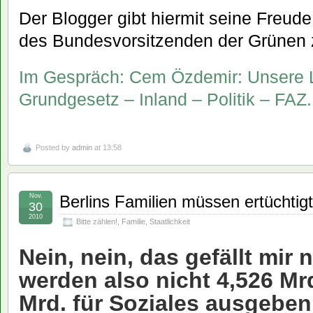
Der Blogger gibt hiermit seine Freude
des Bundesvorsitzenden der Grünen
Im Gespräch: Cem Özdemir: Unsere Le
Grundgesetz – Inland – Politik – FA
Posted by
admin
at 13:58
Nov.
Berlins Familien müssen ertüchtig
30
2010
Bitte zählen!
,
Familie
,
Staatlichkeit
Nein, nein, das gefällt mir 
werden also nicht 4,526 Mr
Mrd. für Soziales ausgebe