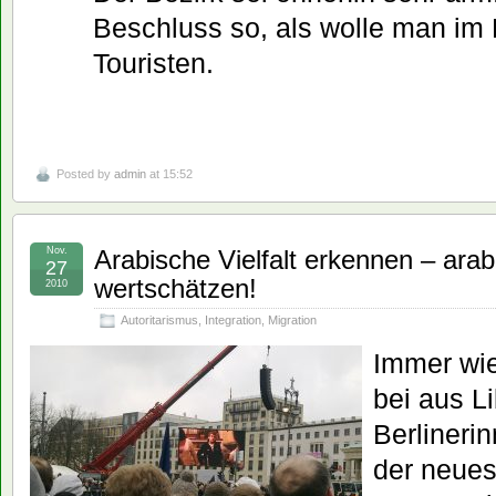
Beschluss so, als wolle man im 
Touristen.
Posted by
admin
at 15:52
Nov.
Arabische Vielfalt erkennen – arab
27
wertschätzen!
2010
Autoritarismus
,
Integration
,
Migration
Immer wie
bei aus 
Berlineri
der neues