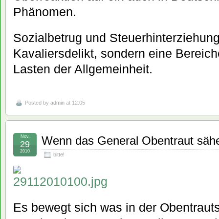
Phänomen.
Sozialbetrug und Steuerhinterziehung
Kavaliersdelikt, sondern eine Bereic
Lasten der Allgemeinheit.
Posted by
admin
at 12:05
Nov.
Wenn das General Obentraut säh
29
2010
bitte!
Es bewegt sich was in der Obentrauts