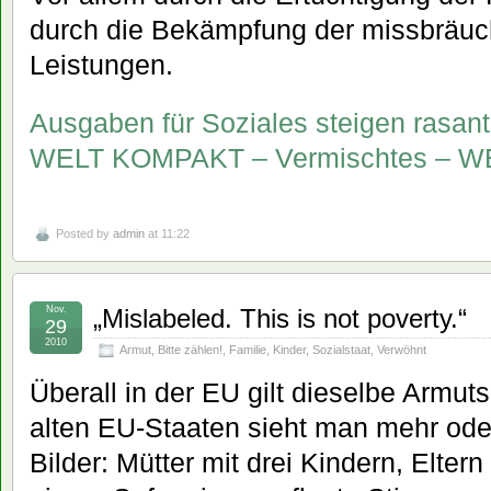
durch die Bekämpfung der missbräuch
Leistungen.
Ausgaben für Soziales steigen rasant
WELT KOMPAKT – Vermischtes – W
Posted by
admin
at 11:22
Nov.
„Mislabeled. This is not poverty.“
29
2010
Armut
,
Bitte zählen!
,
Familie
,
Kinder
,
Sozialstaat
,
Verwöhnt
Überall in der EU gilt dieselbe Armutsd
alten EU-Staaten sieht man mehr ode
Bilder: Mütter mit drei Kindern, Elter