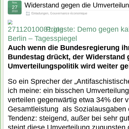
Nov.
Widerstand gegen die Umverteilung
27
2010
Einladungen
,
Gouvernance économique
Proteste: Demo gegen kal
Berlin – Tagesspiegel
Auch wenn die Bundesregierung ih
Bundestag drückt, der Widerstand 
Umverteilungspolitik wird weiter ge
So ein Sprecher der „Antifaschistisch
ich meine: ein bisschen Umverteilung 
verteilen gegenwärtig etwa 34% der v
Gesamtleistung als Sozialausgaben 
Tendenz: steigend, außer bei sehr gut
steigt diese Umverteilung zugunsten