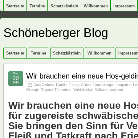
Startseite
Termine
Schatzkästlein
Willkommen
Impressum
Schöneberger Blog
Startseite
Termine
Schatzkästlein
Willkommen
Impressu
Nov.
Wir brauchen eine neue Hoş-geldin
30
2010
Cem Özdemir
,
Familie
,
Freude
,
Grünes Gedankengut
,
Integration
,
Lei
Ökologie
,
Tugend
,
Türkisches
,
Vorbildlichkeit
,
Willkommenskultur
Wir brauchen eine neue Hoş
für zugereiste schwäbische
Sie bringen den Sinn für V
Fleiß und Tatkraft nach Fri