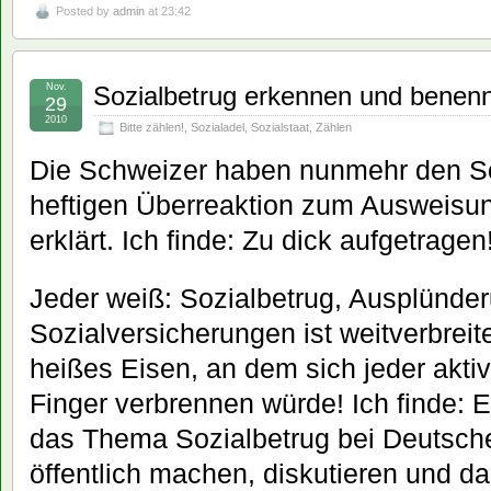
Posted by
admin
at 23:42
Nov.
Sozialbetrug erkennen und benenn
29
2010
Bitte zählen!
,
Sozialadel
,
Sozialstaat
,
Zählen
Die Schweizer haben nunmehr den Soz
heftigen Überreaktion zum Ausweisun
erklärt. Ich finde: Zu dick aufgetragen
Jeder weiß: Sozialbetrug, Ausplünde
Sozialversicherungen ist weitverbreit
heißes Eisen, an dem sich jeder aktive
Finger verbrennen würde! Ich finde: E
das Thema Sozialbetrug bei Deutsc
öffentlich machen, diskutieren und d