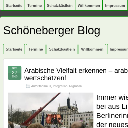
Startseite
Termine
Schatzkästlein
Willkommen
Impressum
Schöneberger Blog
Startseite
Termine
Schatzkästlein
Willkommen
Impressu
Nov.
Arabische Vielfalt erkennen – arab
27
wertschätzen!
2010
Autoritarismus
,
Integration
,
Migration
Immer wie
bei aus 
Berlineri
der neues