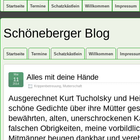
Startseite
Termine
Schatzkästlein
Willkommen
Impressum
Schöneberger Blog
Startseite
Termine
Schatzkästlein
Willkommen
Impressu
Mai
Alles mit deine Hände
11
2014
Krippenbetreuung
,
Mutterschaft
Ausgerechnet Kurt Tucholsky und He
schöne Gedichte über ihre Mütter ges
bewährten, alten, unerschrockenen 
falschen Obrigkeiten, meine vorbildli
Mitmänner beugen dankbar und verehr