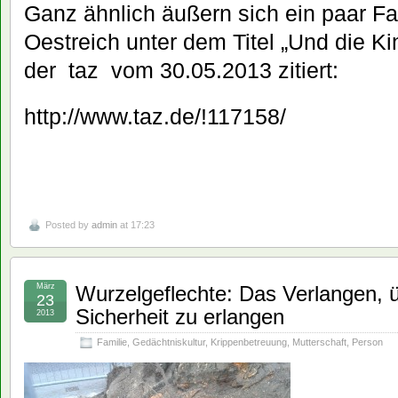
Ganz ähnlich äußern sich ein paar Fa
Oestreich unter dem Titel „Und die Ki
der
taz
vom 30.05.2013 zitiert:
http://www.taz.de/!117158/
Posted by
admin
at 17:23
März
Wurzelgeflechte: Das Verlangen, ü
23
Sicherheit zu erlangen
2013
Familie
,
Gedächtniskultur
,
Krippenbetreuung
,
Mutterschaft
,
Person