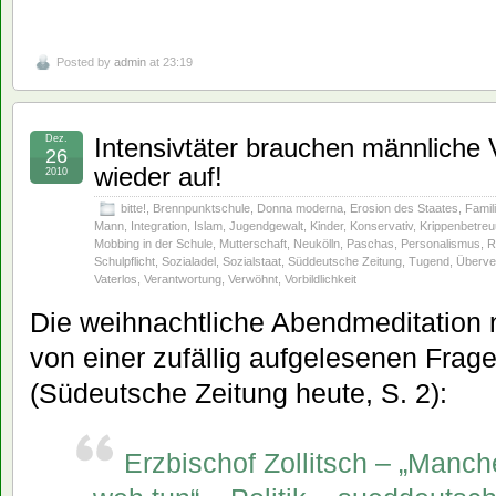
Posted by
admin
at 23:19
Dez.
Intensivtäter brauchen männliche V
26
wieder auf!
2010
bitte!
,
Brennpunktschule
,
Donna moderna
,
Erosion des Staates
,
Famil
Mann
,
Integration
,
Islam
,
Jugendgewalt
,
Kinder
,
Konservativ
,
Krippenbetre
Mobbing in der Schule
,
Mutterschaft
,
Neukölln
,
Paschas
,
Personalismus
,
R
Schulpflicht
,
Sozialadel
,
Sozialstaat
,
Süddeutsche Zeitung
,
Tugend
,
Überve
Vaterlos
,
Verantwortung
,
Verwöhnt
,
Vorbildlichkeit
Die weihnachtliche Abendmeditation
von einer zufällig aufgelesenen Frage
(Südeutsche Zeitung heute, S. 2):
Erzbischof Zollitsch – „Manch