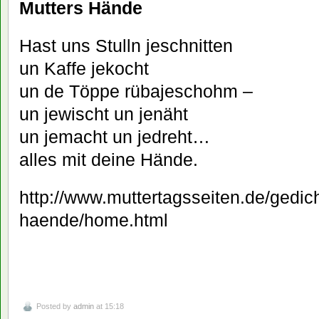
Mutters Hände
Hast uns Stulln jeschnitten
un Kaffe jekocht
un de Töppe rübajeschohm –
un jewischt un jenäht
un jemacht un jedreht…
alles mit deine Hände.
http://www.muttertagsseiten.de/gedic
haende/home.html
Posted by
admin
at 15:18