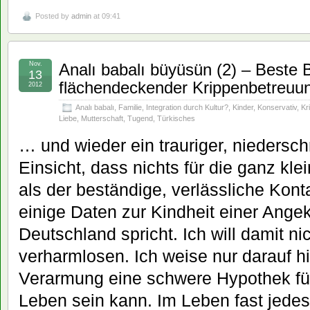
Posted by
admin
at 09:41
Nov.
Analı babalı büyüsün (2) – Beste
13
flächendeckender Krippenbetreuu
2012
Analı babalı
,
Familie
,
Integration durch Kultur?
,
Kinder
,
Konservativ
,
Kr
Liebe
,
Mutterschaft
,
Tugend
,
Türkisches
… und wieder ein trauriger, niedersch
Einsicht, dass nichts für die ganz klei
als der beständige, verlässliche Kont
einige Daten zur Kindheit einer Ange
Deutschland spricht. Ich will damit n
verharmlosen. Ich weise nur darauf h
Verarmung eine schwere Hypothek fü
Leben sein kann. Im Leben fast jedes 