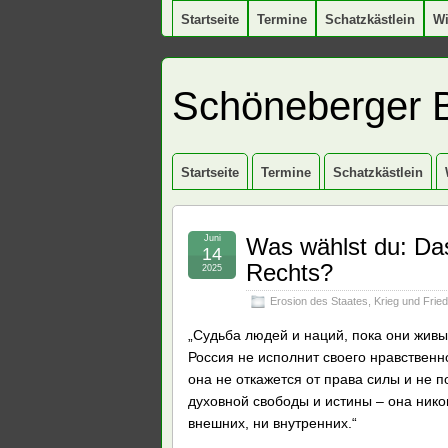
Startseite
Termine
Schatzkästlein
W
Schöneberger 
Startseite
Termine
Schatzkästlein
Juni
Was wählst du: Da
14
Rechts?
2025
Erosion des Staates
,
Krieg und Frie
„Судьба людей и наций, пока они живы
Россия не исполнит своего нравственно
она не откажется от права силы и не п
духовной свободы и истины – она никог
внешних, ни внутренних.“