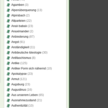
Agamben
(3)
t
Alpenüberquerung
(13)
ts?
Alpirsbach
(2)
Altparteien
(22)
Analı babalı
(23)
Anaximander
(2)
Anbiederung
(87)
Angst
(91)
Anständigkeit
(11)
Antideutsche Ideologie
(30)
Antifaschismus
(8)
Antike
(125)
Antiker Form sich nähernd
(10)
Apokalypse
(23)
Armut
(121)
Augsburg
(23)
Augustinus
(16)
Aus unserem Leben
(65)
Ausnahmezustand
(21)
Authentizität
(10)