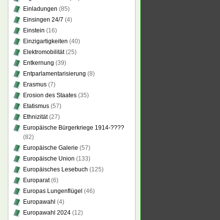
Einladungen
(85)
Einsingen 24/7
(4)
Einstein
(16)
Einzigartigkeiten
(40)
Elektromobilität
(25)
Entkernung
(39)
Entparlamentarisierung
(8)
Erasmus
(7)
Erosion des Staates
(35)
Etatismus
(57)
Ethnizität
(27)
Europäische Bürgerkriege 1914-????
(82)
Europäische Galerie
(57)
Europäische Union
(133)
Europäisches Lesebuch
(125)
Europarat
(6)
Europas Lungenflügel
(46)
Europawahl
(4)
Europawahl 2024
(12)