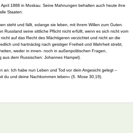
die
. April 1888 in Moskau. Seine Mahnungen behalten auch heute ihre
Mach
alle Staaten:
des
Rech
 steht und fällt, solange sie leben, mit ihrem Willen zum Guten.
 Russland seine sittliche Pflicht nicht erfüllt, wenn es sich nicht vom
icht auf das Recht des Mächtigeren verzichtet und nicht an die
edlich und hartnäckig nach geistiger Freiheit und Wahrheit strebt,
heiten, weder in innen- noch in außenpolitischen Fragen,
ng aus dem Russischen: Johannes Hampel).
en an: Ich habe nun Leben und Tod vor dein Angesicht gelegt –
it du und deine Nachkommen leben« (5. Mose 30,19).