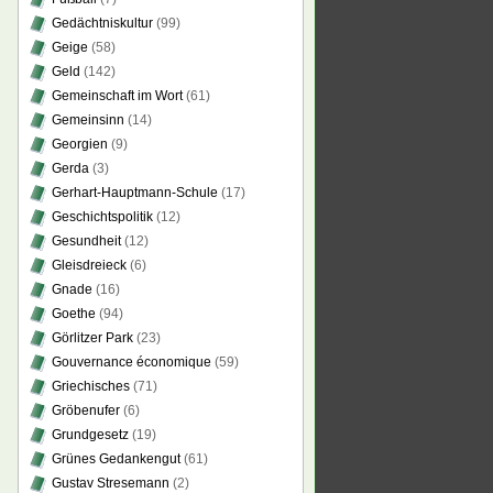
Gedächtniskultur
(99)
Geige
(58)
Geld
(142)
Gemeinschaft im Wort
(61)
Gemeinsinn
(14)
Georgien
(9)
Gerda
(3)
Gerhart-Hauptmann-Schule
(17)
Geschichtspolitik
(12)
Gesundheit
(12)
Gleisdreieck
(6)
Gnade
(16)
Goethe
(94)
Görlitzer Park
(23)
Gouvernance économique
(59)
Griechisches
(71)
Gröbenufer
(6)
Grundgesetz
(19)
Grünes Gedankengut
(61)
Gustav Stresemann
(2)