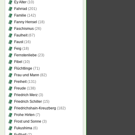
Ey Alter
(10)
Fahrrad
(201)
Familie
(142)
Fanny Hensel
(18)
Faschismus
(26)
Faulheit
(67)
Faust
(16)
Feig
(18)
Fernstenliebe
(23)
Fibel
(10)
Flüchtlinge
(71)
Frau und Mann
(82)
Freiheit
(131)
Freude
(138)
Friedrich Merz
(3)
Friedrich Schiller
(15)
Friedrichshain-Kreuzberg
(182)
Frohe Hirten
(7)
Frost und Sonne
(3)
Fukushima
(6)
Fußball
(7)