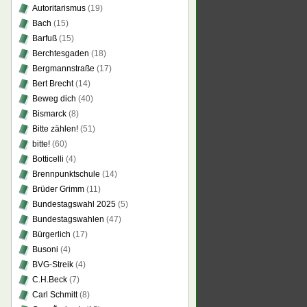
Autoritarismus
(19)
Bach
(15)
Barfuß
(15)
Berchtesgaden
(18)
Bergmannstraße
(17)
Bert Brecht
(14)
Beweg dich
(40)
Bismarck
(8)
Bitte zählen!
(51)
bitte!
(60)
Botticelli
(4)
Brennpunktschule
(14)
Brüder Grimm
(11)
Bundestagswahl 2025
(5)
Bundestagswahlen
(47)
Bürgerlich
(17)
Busoni
(4)
BVG-Streik
(4)
C.H.Beck
(7)
Carl Schmitt
(8)