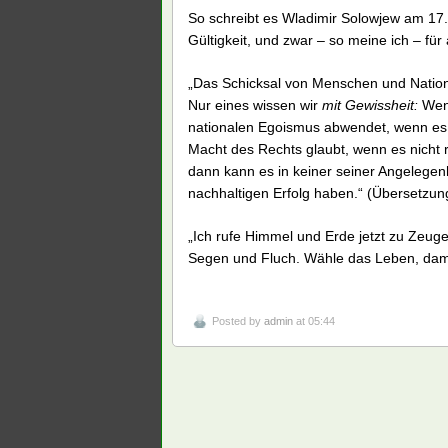
So schreibt es Wladimir Solowjew am 17
Gültigkeit, und zwar – so meine ich – für 
„Das Schicksal von Menschen und Nationen
Nur eines wissen wir
mit Gewissheit:
Wenn
nationalen Egoismus abwendet, wenn es n
Macht des Rechts glaubt, wenn es nicht r
dann kann es in keiner seiner Angelegen
nachhaltigen Erfolg haben.“ (Übersetzu
„Ich rufe Himmel und Erde jetzt zu Zeug
Segen und Fluch. Wähle das Leben, dam
Posted by
admin
at 05:44