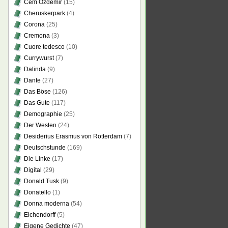
Cem Özdemir
(15)
Cheruskerpark
(4)
Corona
(25)
Cremona
(3)
Cuore tedesco
(10)
Currywurst
(7)
Dalinda
(9)
Dante
(27)
Das Böse
(126)
Das Gute
(117)
Demographie
(25)
Der Westen
(24)
Desiderius Erasmus von Rotterdam
(7)
Deutschstunde
(169)
Die Linke
(17)
Digital
(29)
Donald Tusk
(9)
Donatello
(1)
Donna moderna
(54)
Eichendorff
(5)
Eigene Gedichte
(47)