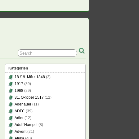
Kategorien
18./19. März 1848
(2)
1917
(39)
1968
(29)
31. Oktober 1517
(12)
t
Adenauer
(11)
ADFC
(39)
Adler
(12)
t
Adolf Hampel
(8)
t
Advent
(21)
Afrika
(40)