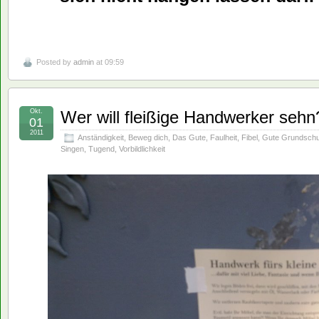
Posted by
admin
at 09:59
Okt.
Wer will fleißige Handwerker sehn
01
2011
Anständigkeit
,
Beweg dich
,
Das Gute
,
Faulheit
,
Fibel
,
Gute Grundschu
Singen
,
Tugend
,
Vorbildlichkeit