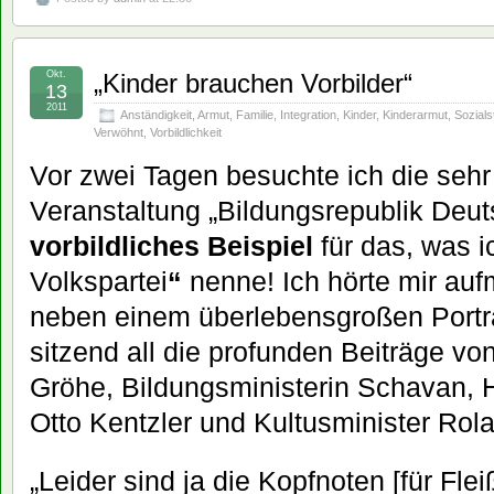
Okt.
„Kinder brauchen Vorbilder“
13
2011
Anständigkeit
,
Armut
,
Familie
,
Integration
,
Kinder
,
Kinderarmut
,
Sozials
Verwöhnt
,
Vorbildlichkeit
Vor zwei Tagen besuchte ich die seh
Veranstaltung „Bildungsrepublik Deut
vorbildliches Beispiel
für das, was i
Volkspartei
“
nenne! Ich hörte mir a
neben einem überlebensgroßen Portr
sitzend all die profunden Beiträge vo
Gröhe, Bildungsministerin Schavan,
Otto Kentzler und Kultusminister Rol
„Leider sind ja die Kopfnoten [für Fle