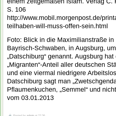
einem zeitgemäßen Islam. Verlag C.
S. 106
http://www.mobil.morgenpost.de/print
teilhaben-will-muss-offen-sein.html
Foto: Blick in die Maximilianstraße i
Bayrisch-Schwaben, in Augsburg, um
„Datschiburg“ genannt. Augsburg hat 
„Migranten“-Anteil aller deutschen Stä
und eine viermal niedrigere Arbeitslosi
Datschiburg sagt man „Zwetschgendat
Pflaumenkuchen, „Semmel“ und nich
vom 03.01.2013
Posted by
admin
at 22:36