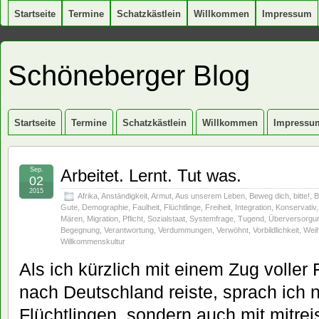
Startseite
Termine
Schatzkästlein
Willkommen
Impressum
Schöneberger Blog
Startseite
Termine
Schatzkästlein
Willkommen
Impressu
Sep.
Arbeitet. Lernt. Tut was.
02
2015
Afrika
,
Anständigkeit
,
Armut
,
Aus unserem Leben
,
Beweg dich
,
bitte!
,
B
Gute
,
Demographie
,
Faulheit
,
Flüchtlinge
,
Freiheit
,
Integration
,
Konservativ
Mären
,
Migration
,
Pflicht
,
Sozialstaat
,
Systemfrage
,
Tugend
,
Überversorgu
Begegnung
,
Verantwortung
,
Verdummungen
,
Verwöhnt
,
Vorbildlichkeit
,
Wei
Willkommenskultur
Als ich kürzlich mit einem Zug voller F
nach Deutschland reiste, sprach ich n
Flüchtlingen, sondern auch mit mitre