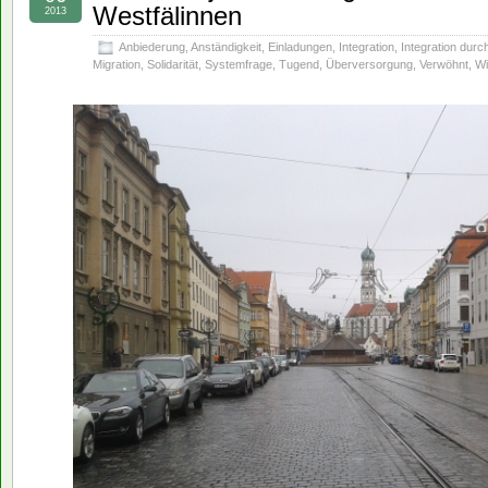
Westfälinnen
2013
Anbiederung
,
Anständigkeit
,
Einladungen
,
Integration
,
Integration durc
Migration
,
Solidarität
,
Systemfrage
,
Tugend
,
Überversorgung
,
Verwöhnt
,
Wi