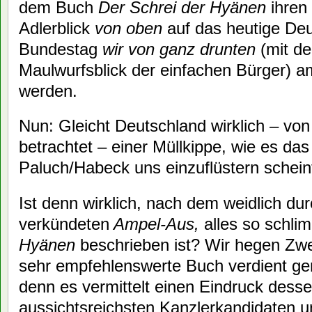
dem Buch
Der Schrei der Hyänen
ihren
Adlerblick
von oben
auf das heutige De
Bundestag
wir von ganz drunten
(mit d
Maulwurfsblick der einfachen Bürger) a
werden.
Nun: Gleicht Deutschland wirklich – vo
betrachtet – einer Müllkippe, wie es d
Paluch/Habeck uns einzuflüstern schein
Ist denn wirklich, nach dem weidlich d
verkündeten
Ampel-Aus,
alles so schli
Hyänen
beschrieben ist? Wir hegen Zweif
sehr empfehlenswerte Buch verdient g
denn es vermittelt einen Eindruck desse
aussichtsreichsten Kanzlerkandidaten u