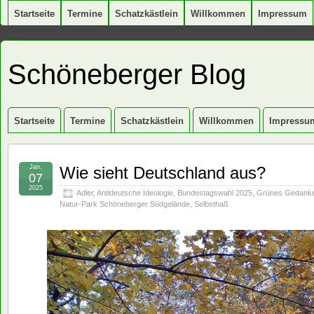
Startseite
Termine
Schatzkästlein
Willkommen
Impressum
Schöneberger Blog
Startseite
Termine
Schatzkästlein
Willkommen
Impressu
Jan.
Wie sieht Deutschland aus?
07
2025
Adler
,
Antideutsche Ideologie
,
Bundestagswahl 2025
,
Grünes Gedank
Natur-Park Schöneberger Südgelände
,
Selbsthaß