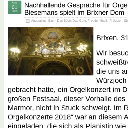
Aug.
Nachhallende Gespräche für Orge
01
Biesemans spielt im Brixner Dom
2018
Augustinus
,
Bach
,
Das Böse
,
Das Gute
,
Freude
,
Musik
,
Präludien
,
Süd
Brixen, 31
Wir besu
schweißt
die uns a
Würzjoch 
gebracht hatte, ein Orgelkonzert im 
großen Festsaal, dieser Vorhalle des
Marmor, nicht in Stuck schwelgt. Im 
Orgelkonzerte 2018“ war an diesem
eingeladen, die sich als Pianistin wie