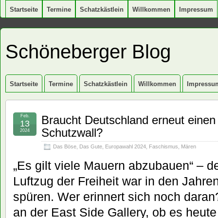
Startseite
Termine
Schatzkästlein
Willkommen
Impressum
Schöneberger Blog
Startseite
Termine
Schatzkästlein
Willkommen
Impressu
Feb.
Braucht Deutschland erneut einen 
13
Schutzwall?
2024
Das Böse
,
Das Gute
,
Europawahl 2024
,
Faschismus
,
Mären
„Es gilt viele Mauern abzubauen“ – de
Luftzug der Freiheit war in den Jahr
spüren. Wer erinnert sich noch dar
an der East Side Gallery, ob es heut