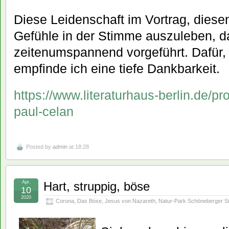
Diese Leidenschaft im Vortrag, diese
Gefühle in der Stimme auszuleben, d
zeitenumspannend vorgeführt. Dafür, 
empfinde ich eine tiefe Dankbarkeit.
https://www.literaturhaus-berlin.de/
paul-celan
Posted by
admin
at 18:28
Apr.
Hart, struppig, böse
10
2020
Corona
,
Das Böse
,
Jesus von Nazareth
,
Natur-Park Schöneberger S