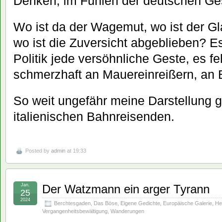
Denken, im Fühlen der deutschen Ges
Wo ist da der Wagemut, wo ist der G
wo ist die Zuversicht abgeblieben? Es
Politik jede versöhnliche Geste, es f
schmerzhaft an Mauereinreißern, an
So weit ungefähr meine Darstellung
italienischen Bahnreisenden.
Posted by
admin
at 19:33
Jan.
Der Watzmann ein arger Tyrann
25
2024
Berchtesgaden
,
Das Böse
,
Eigene Gedichte
,
Europäische Galerie
,
He
Vergangenheitsbewältigung
,
Wanderungen