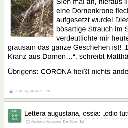
Sieh mal an, hieraus 
eine Dornenkrone flec
aufgesetzt wurde! Dies
bösartige Strauch im
verdeutlichte mir heu
grausam das ganze Geschehen ist! „D
Kranz aus Dornen…“, schreibt Matthä
Übrigens: CORONA heißt nichts and
Posted by
admin
at 15:26
Sep.
Lettera augustana, ossia: „odio tutti
29
2018
Augsburg
,
Augustinus
,
Das Böse
,
Haß