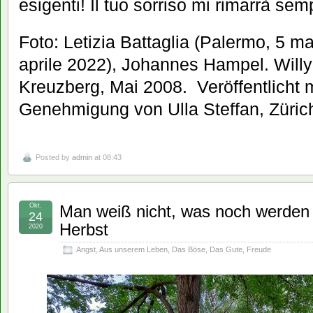
esigenti! Il tuo sorriso mi rimarrà sem
Foto: Letizia Battaglia (Palermo, 5 m
aprile 2022), Johannes Hampel. Willy
Kreuzberg, Mai 2008. Veröffentlicht m
Genehmigung von Ulla Steffan, Züric
Posted by
admin
at 08:43
Okt.
Man weiß nicht, was noch werden
24
Herbst
2020
Angst
,
Aus unserem Leben
,
Das Böse
,
Das Gute
,
Freude