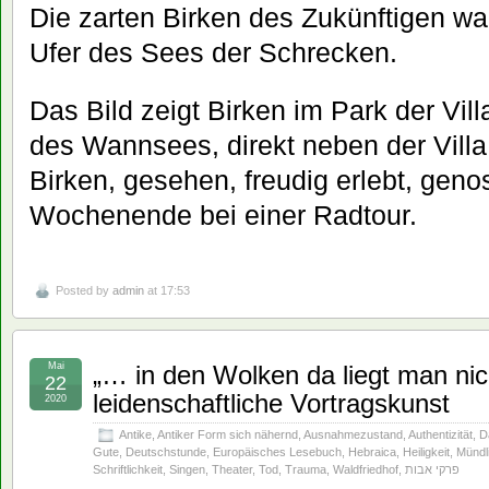
Die zarten Birken des Zukünftigen 
Ufer des Sees der Schrecken.
Das Bild zeigt Birken im Park der Vi
des Wannsees, direkt neben der Vill
Birken, gesehen, freudig erlebt, ge
Wochenende bei einer Radtour.
Posted by
admin
at 17:53
Mai
„… in den Wolken da liegt man ni
22
leidenschaftliche Vortragskunst
2020
Antike
,
Antiker Form sich nähernd
,
Ausnahmezustand
,
Authentizität
,
D
Gute
,
Deutschstunde
,
Europäisches Lesebuch
,
Hebraica
,
Heiligkeit
,
Mündli
Schriftlichkeit
,
Singen
,
Theater
,
Tod
,
Trauma
,
Waldfriedhof
,
פרקי אבות