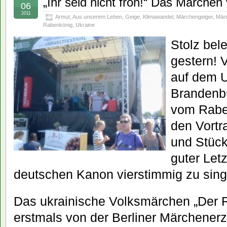
„Ihr seid nicht froh!“ Das Märche
06
2011
Armut
,
Aus unserem Leben
,
Geige
,
Klimawandel
,
Märchengeiger
,
Mär
Rabenkönig
,
Ukraine
Stolz bel
gestern! V
auf dem U
Brandenb
vom Raben
den Vortra
und Stück
guter Let
deutschen Kanon vierstimmig zu sing
Das ukrainische Volksmärchen „Der 
erstmals von der Berliner Märchenerz