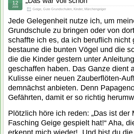
„Das war voll schön“
12
2009
Geige
,
Gute Grundschulen
,
Kinder
,
Märchengeiger
Jede Gelegenheit nutze ich, um mein
Grundschule zu bringen oder von dort
schaffte ich es, da ich beruflich nich
bestaune die bunten Vögel und die sc
die die Kinder gestern unter Anleitun
geschaffen haben. Das Ganze dient a
Kulisse einer neuen Zauberflöten-Auff
demnächst anbieten. Denn Papageno 
Gefährten, damit er so richtig herumw
Plötzlich höre ich reden: „Das ist de
Fasching Geige gespielt hat!“ Aha, di
erkennt mich wieder! „Und bist du die 