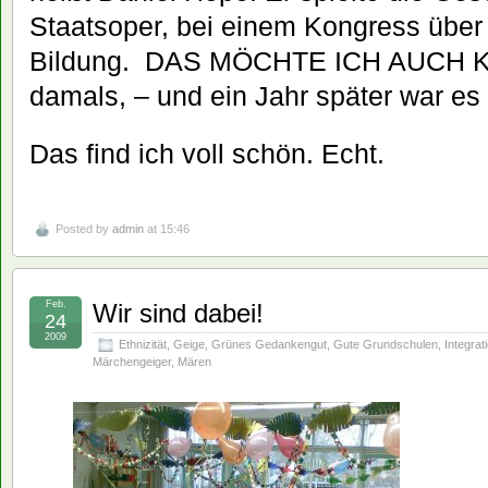
Staatsoper, bei einem Kongress über
Bildung. DAS MÖCHTE ICH AUCH KÖ
damals, – und ein Jahr später war es 
Das find ich voll schön. Echt.
Posted by
admin
at 15:46
Feb.
Wir sind dabei!
24
2009
Ethnizität
,
Geige
,
Grünes Gedankengut
,
Gute Grundschulen
,
Integrat
Märchengeiger
,
Mären