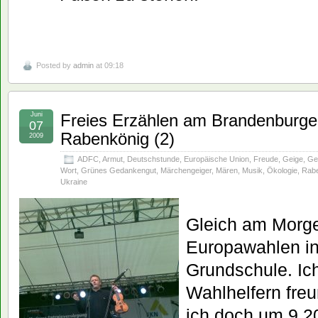
Posted by
admin
at 09:18
Juni
Freies Erzählen am Brandenburge
07
Rabenkönig (2)
2009
ADFC
,
Armut
,
Deutschstunde
,
Europäische Union
,
Freude
,
Geige
,
Ge
Wort
,
Grünes Gedankengut
,
Märchengeiger
,
Mären
,
Musik
,
Ökologie
,
Rab
Ukraine
Gleich am Morge
Europawahlen in
Grundschule. Ic
Wahlhelfern freu
ich doch um 9.2