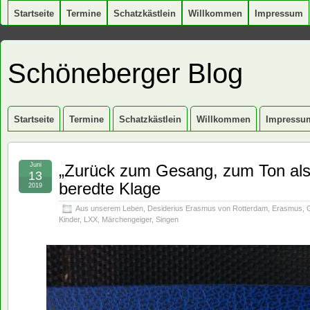
Startseite
Termine
Schatzkästlein
Willkommen
Impressum
Schöneberger Blog
Startseite
Termine
Schatzkästlein
Willkommen
Impressu
Juni
„Zurück zum Gesang, zum Ton als
13
beredte Klage
2019
Aus unserem Leben
,
Desiderius Erasmus von Rotterdam
,
Erasmus
,
Kinder
,
LXX
,
Märchengeiger
,
Singen