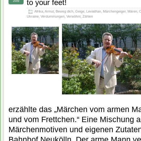
to your feet!
2009
Afrika
,
Armut
,
Beweg dich
,
Geige
,
Leviathan
,
Märchengeiger
,
Mären
,
O
Ukraine
,
Verdummungen
,
Verwöhnt
,
Zählen
erzählte das „Märchen vom armen M
und vom Frettchen.“ Eine Mischung a
Märchenmotiven und eigenen Zutaten
Bahnhof Neukölln. Der arme Mann ver