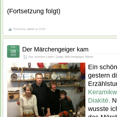
(Fortsetzung folgt)
Posted by
admin
at 14:04
Feb.
Der Märchengeiger kam
08
2010
Aus unserem Leben
,
Geige
,
Märchengeiger
,
Mären
Ein schön
gestern d
Erzählstu
Keramikwe
Diakité.
No
wusste ic