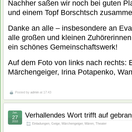
Nachher saßen wir noch bei guten P
und einem Topf Borschtsch zusamme
Danke an alle – insbesondere an Eva
alle großen und kleinen Zuhörerinnen
ein schönes Gemeinschaftswerk!
Auf dem Foto von links nach rechts: 
Märchengeiger, Irina Potapenko, Wa
Posted by
admin
at 17:43
Jan.
Verhallendes Wort trifft auf gebra
27
2010
Einladungen
,
Geige
,
Märchengeiger
,
Mären
,
Theater