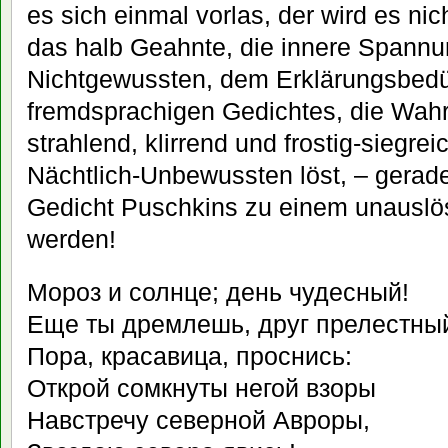
es sich einmal vorlas, der wird es ni
das halb Geahnte, die innere Spann
Nichtgewussten, dem Erklärungsbedür
fremdsprachigen Gedichtes, die Wahr
strahlend, klirrend und frostig-siegr
Nächtlich-Unbewussten löst, – gerade
Gedicht Puschkins zu einem unauslös
werden!
Мороз и солнце; день чудесный!
Еще ты дремлешь, друг прелестны
Пора, красавица, проснись:
Открой сомкнуты негой взоры
Навстречу северной Авроры,