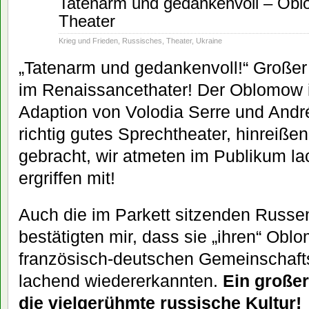
Tatenarm und gedankenvoll – Ob
05
Theater
2023
Krieg und Frieden
,
Russisches
,
Theater
,
Ukraine
„Tatenarm und gedankenvoll!“ Großer
im Renaissancethater! Der Oblomow i
Adaption von Volodia Serre und Andr
richtig gutes Sprechtheater, hinreißen
gebracht, wir atmeten im Publikum l
ergriffen mit!
Auch die im Parkett sitzenden Russe
bestätigten mir, dass sie „ihren“ Obl
französisch-deutschen Gemeinschafts
lachend wiedererkannten.
Ein großer 
die vielgerühmte russische Kultur!