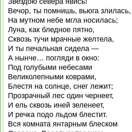
Звездою севера явись!
Вечор, ты помнишь, вьюга злилась,
На мутном небе мгла носилась;
Луна, как бледное пятно,
Сквозь тучи мрачные желтела,
И ты печальная сидела —
А нынче… погляди в окно:
Под голубыми небесами
Великолепными коврами,
Блестя на солнце, снег лежит;
Прозрачный лес один чернеет,
И ель сквозь иней зеленеет,
И речка подо льдом блестит.
Вся комната янтарным блеском