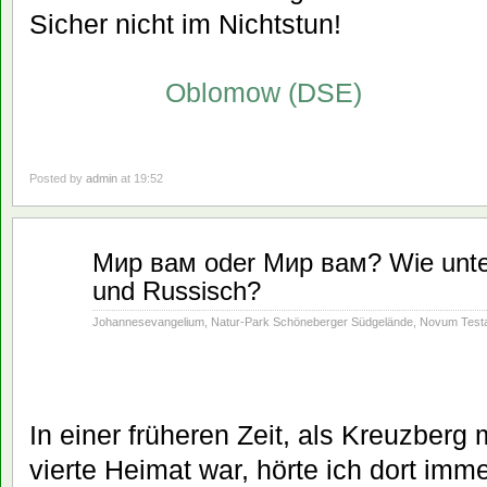
Sicher nicht im Nichtstun!
Oblomow (DSE)
Posted by
admin
at 19:52
Apr.
Мир вам oder Мир вам? Wie unte
23
und Russisch?
2022
Johannesevangelium
,
Natur-Park Schöneberger Südgelände
,
Novum Test
In einer früheren Zeit, als Kreuzberg 
vierte Heimat war, hörte ich dort imm