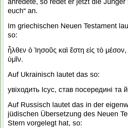
anredete, so redet er jetzt die Jünger 
euch“ an.
Im griechischen Neuen Testament lau
so:
ἦλθεν ὁ Ἰησοῦς καὶ ἔστη εἰς τὸ μέσον,
ὑμῖν.
Auf Ukrainisch lautet das so:
увіходить Ісус, став посередині та 
Auf Russisch lautet das in der eigenwi
jüdischen Übersetzung des Neuen Te
Stern vorgelegt hat, so: