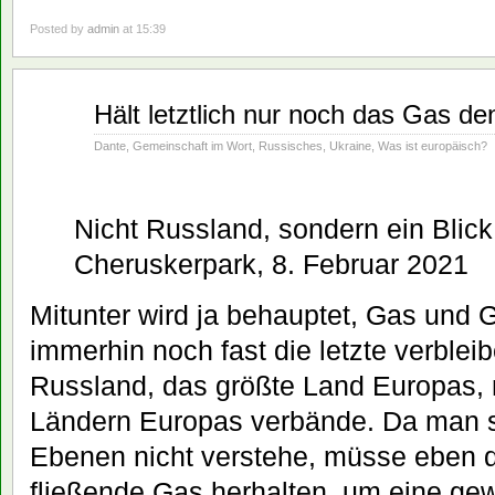
Posted by
admin
at 15:39
Feb.
Hält letztlich nur noch das Gas 
09
2021
Dante
,
Gemeinschaft im Wort
,
Russisches
,
Ukraine
,
Was ist europäisch?
Nicht Russland, sondern ein Blick
Cheruskerpark, 8. Februar 2021
Mitunter wird ja behauptet, Gas und 
immerhin noch fast die letzte verblei
Russland, das größte Land Europas, 
Ländern Europas verbände. Da man s
Ebenen nicht verstehe, müsse eben 
fließende Gas herhalten, um eine ge