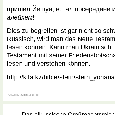
пришёл Йешуа, встал посередине и 
алейхем
!“
Dies zu begreifen ist gar nicht so s
Russisch, wird man das Neue Testam
lesen können. Kann man Ukrainisch,
Testament mit seiner Friedensbotsch
lesen und verstehen können.
http://kifa.kz/bible/stern/stern_yoha
Posted by
admin
at 18:46
März
Das allrussische Großmachtsreich 