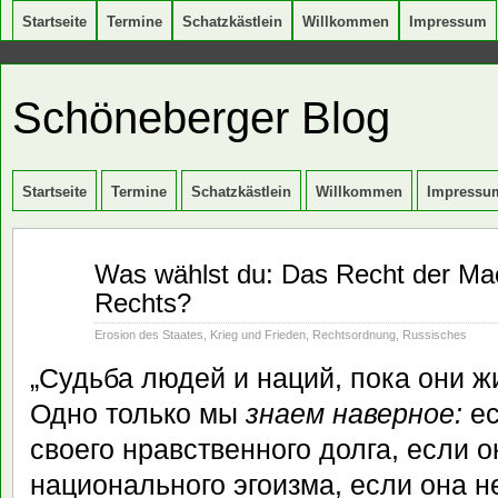
Startseite
Termine
Schatzkästlein
Willkommen
Impressum
Schöneberger Blog
Startseite
Termine
Schatzkästlein
Willkommen
Impressu
Juni
Was wählst du: Das Recht der Mac
14
Rechts?
2025
Erosion des Staates
,
Krieg und Frieden
,
Rechtsordnung
,
Russisches
„Судьба людей и наций, пока они ж
Одно только мы
знаем наверное:
ес
своего нравственного долга, если о
национального эгоизма, если она н