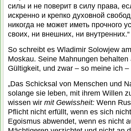
силы и не поверит в силу права, е
искренно и крепко духовной свобод
никогда не может иметь прочного ус
своих, ни внешних, ни внутренних.“
So schreibt es Wladimir Solowjew am 
Moskau. Seine Mahnungen behalten a
Gültigkeit, und zwar – so meine ich – 
„Das Schicksal von Menschen und Nati
solange sie leben, mit ihrem Willen 
wissen wir
mit Gewissheit:
Wenn Russl
Pflicht nicht erfüllt, wenn es sich nic
Egoismus abwendet, wenn es nicht a
Mächtigeren verzichtet und nicht an 