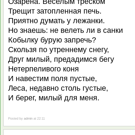
Озарена. Веселым треском
Трещит затопленная печь.
Приятно думать у лежанки.
Но знаешь: не велеть ли в санки
Кобылку бурую запречь?
Скользя по утреннему снегу,
Друг милый, предадимся бегу
Нетерпеливого коня
И навестим поля пустые,
Леса, недавно столь густые,
И берег, милый для меня.
Posted by
admin
at 22:11