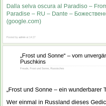
Dalla selva oscura al Paradiso – Fro
Paradise – RU – Dante – Божествен
(google.com)
Posted by
admin
at 14:27
Feb.
„Frost und Sonne“ – vom unvergä
02
Puschkins
2021
Freude
,
Frost und Sonne
,
Russisches
„Frost und Sonne – ein wunderbarer T
Wer einmal in Russland dieses Gedic