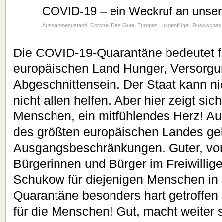
Apr.
COVID-19 – ein Weckruf an unser
19
2020
Ausnahmezustand
,
Corona
,
Das Gute
,
Europas Lungenflügel
,
Russisches
Die COVID-19-Quarantäne bedeutet f
europäischen Land Hunger, Versorgu
Abgeschnittensein. Der Staat kann nic
nicht allen helfen. Aber hier zeigt si
Menschen, ein mitfühlendes Herz! Au
des größten europäischen Landes gelt
Ausgangsbeschränkungen. Guter, vorb
Bürgerinnen und Bürger im Freiwillig
Schukow für diejenigen Menschen in 
Quarantäne besonders hart getroffen 
für die Menschen! Gut, macht weiter 