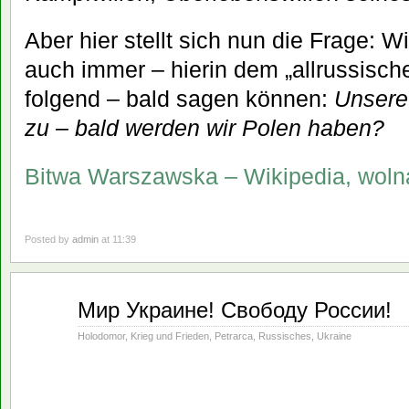
Aber hier stellt sich nun die Frage: W
auch immer – hierin dem „allrussisch
folgend – bald sagen können:
Unsere
zu – bald werden wir Polen haben?
Bitwa Warszawska – Wikipedia, woln
Posted by
admin
at 11:39
März
Мир Украине! Свободу России!
01
2022
Holodomor
,
Krieg und Frieden
,
Petrarca
,
Russisches
,
Ukraine