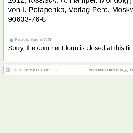
von I. Potapenko, Verlag Pero, Mosk
90633-76-8
Posted by
admin
at 20:59
Sorry, the comment form is closed at this ti
L’art de vivre à la munichoise
Analı babalı büyüsün (4), 