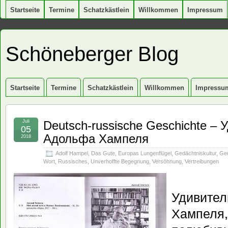
Startseite
Termine
Schatzkästlein
Willkommen
Impressum
Schöneberger Blog
Startseite
Termine
Schatzkästlein
Willkommen
Impressu
Juli
Deutsch-russische Geschichte –
05
Адольфа Хампеля
2018
Adolf Hampel
,
Das Gute
,
Europas Lungenflügel
,
Gedächtniskultur
,
Gem
Wort
,
Russisches
,
Unverhoffte Begegnung
,
Versöhnung
,
Vertreibungen
Удивител
Хампеля,