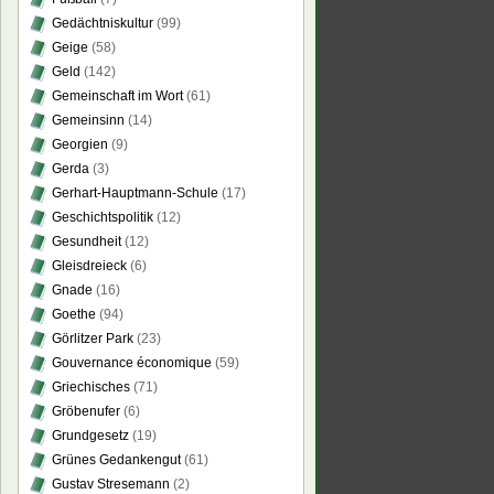
hlendes
Gedächtniskultur
(99)
Geige
(58)
Geld
(142)
Gemeinschaft im Wort
(61)
Gemeinsinn
(14)
Georgien
(9)
Gerda
(3)
Gerhart-Hauptmann-Schule
(17)
Geschichtspolitik
(12)
Gesundheit
(12)
Gleisdreieck
(6)
Gnade
(16)
Goethe
(94)
Görlitzer Park
(23)
Gouvernance économique
(59)
Griechisches
(71)
Gröbenufer
(6)
Grundgesetz
(19)
Grünes Gedankengut
(61)
Gustav Stresemann
(2)