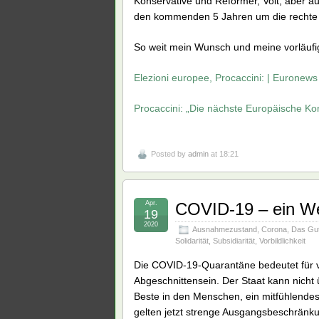
Konservative und Reformer, Volt, aber au
den kommenden 5 Jahren um die rechte Au
So weit mein Wunsch und meine vorläufi
Elezioni europee, Procaccini: | Euronews
Procaccini: „Die nächste Europäische Ko
Posted by
admin
at 18:21
Apr.
COVID-19 – ein We
19
2020
Ausnahmezustand
,
Corona
,
Das Gu
Solidarität
,
Subsidiarität
,
Vorbildlichkeit
Die COVID-19-Quarantäne bedeutet für v
Abgeschnittensein. Der Staat kann nicht ü
Beste in den Menschen, ein mitfühlende
gelten jetzt strenge Ausgangsbeschränku