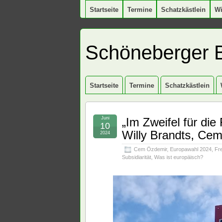
Startseite
Termine
Schatzkästlein
W
Schöneberger 
Startseite
Termine
Schatzkästlein
Juni
„Im Zweifel für die
10
Willy Brandts, Cem
2024
Cem Özdemir
,
Europawahl 2024
,
Fre
Subsidiarität
,
Was ist europäisch?