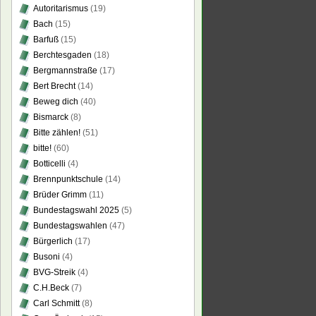
Autoritarismus
(19)
Bach
(15)
Barfuß
(15)
Berchtesgaden
(18)
Bergmannstraße
(17)
Bert Brecht
(14)
Beweg dich
(40)
Bismarck
(8)
Bitte zählen!
(51)
bitte!
(60)
Botticelli
(4)
Brennpunktschule
(14)
Brüder Grimm
(11)
Bundestagswahl 2025
(5)
Bundestagswahlen
(47)
Bürgerlich
(17)
Busoni
(4)
BVG-Streik
(4)
C.H.Beck
(7)
Carl Schmitt
(8)