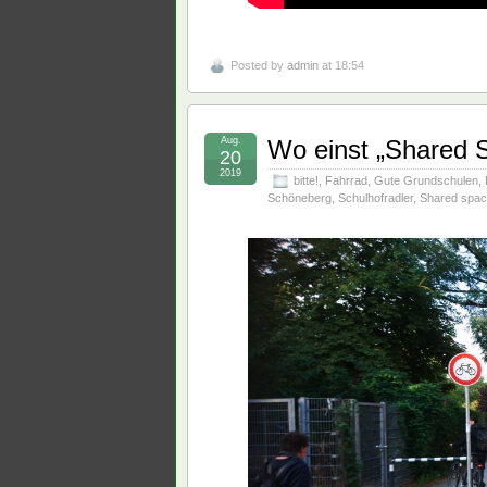
Posted by
admin
at 18:54
Aug.
Wo einst „Shared S
20
2019
bitte!
,
Fahrrad
,
Gute Grundschulen
,
Schöneberg
,
Schulhofradler
,
Shared spa