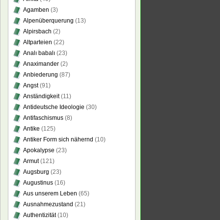
Agamben
(3)
ts,
Alpenüberquerung
(13)
mirs
Alpirsbach
(2)
Altparteien
(22)
a
Analı babalı
(23)
ccinis
Anaximander
(2)
Anbiederung
(87)
Angst
(91)
Anständigkeit
(11)
Antideutsche Ideologie
(30)
Antifaschismus
(8)
Antike
(125)
Antiker Form sich nähernd
(10)
Apokalypse
(23)
Armut
(121)
Augsburg
(23)
Augustinus
(16)
Aus unserem Leben
(65)
Ausnahmezustand
(21)
Authentizität
(10)