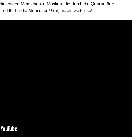
mitfü
 diejenigen Menschen in Moskau, die durch die Quarantäne
Herz
e Hilfe für die Menschen! Gut, macht weiter so!