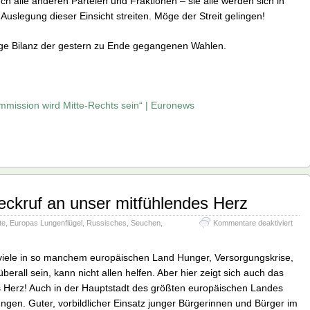
ch alle anderen Parteien und Fraktionen – sie alle werden sich in
slegung dieser Einsicht streiten. Möge der Streit gelingen!
ge Bilanz der gestern zu Ende gegangenen Wahlen.
mmission wird Mitte-Rechts sein“ | Euronews
ckruf an unser mitfühlendes Herz
für
te
,
Europas Lungenflügel
,
Russisches
,
Seuchen
,
Kommentare deaktiviert
COVI
19
–
iele in so manchem europäischen Land Hunger, Versorgungskrise,
ein
berall sein, kann nicht allen helfen. Aber hier zeigt sich auch das
Weck
s Herz! Auch in der Hauptstadt des größten europäischen Landes
an
unse
ngen. Guter, vorbildlicher Einsatz junger Bürgerinnen und Bürger im