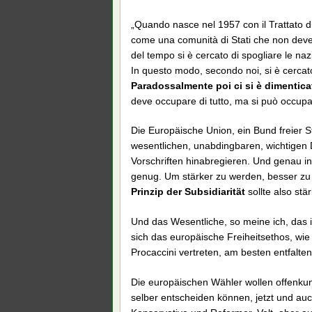
„Quando nasce nel 1957 con il Trattato 
come una comunità di Stati che non deve 
del tempo si è cercato di spogliare le na
In questo modo, secondo noi, si è cerca
Paradossalmente poi ci si è dimenticat
deve occupare di tutto, ma si può occupa
Die Europäische Union, ein Bund freier Sta
wesentlichen, unabdingbaren, wichtigen 
Vorschriften hinabregieren. Und genau in
genug. Um stärker zu werden, besser zu
Prinzip der Subsidiarität
sollte also st
Und das Wesentliche, so meine ich, das 
sich das europäische Freiheitsethos, wie
Procaccini vertreten, am besten entfalte
Die europäischen Wähler wollen offenkun
selber entscheiden können, jetzt und au