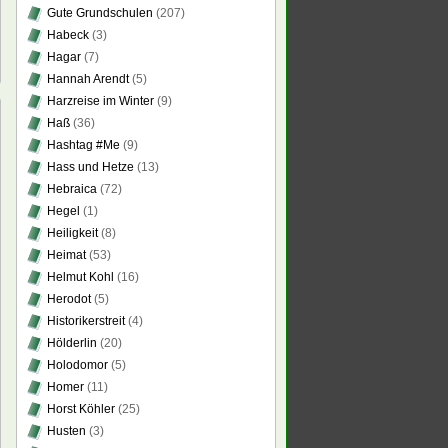
Gute Grundschulen
(207)
Habeck
(3)
Hagar
(7)
Hannah Arendt
(5)
Harzreise im Winter
(9)
Haß
(36)
Hashtag #Me
(9)
Hass und Hetze
(13)
Hebraica
(72)
Hegel
(1)
red
e“
Heiligkeit
(8)
Heimat
(53)
Helmut Kohl
(16)
ed
Herodot
(5)
unity“
Historikerstreit
(4)
Hölderlin
(20)
Holodomor
(5)
Homer
(11)
Horst Köhler
(25)
Husten
(3)