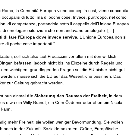
di Roma, la Comunità Europea viene concepita così, viene concepita
occuparsi di tutto, ma di poche cose. Invece, purtroppo, nel corso
zioni di competenze, portandole sotto il cappello dell’Unione Europea.
to di omologare situazioni che non andavano omologate. […]
i di fare l’Europa dove invece serviva.
L’Unione Europea non si
re di poche cose importanti.“
aten, soll sich also laut Procaccini vor allem mit den wirklich
Dingen befassen, jedoch nicht bis ins Einzelne durch Regeln und
 den wichtigen, grundlegenden Fragen sei die EU bisher nicht gut
 werden, müsse sich die EU auf das Wesentliche besinnen. Das
ärker zur Geltung gebracht werden.
ist nun einmal
die Sicherung des Raumes der Freiheit,
in dem
 es etwa ein Willy Brandt, ein Cem Özdemir oder eben ein Nicola
n kann.
dig mehr Freiheit, sie wollen weniger Bevormundung. Sie wollen
ch noch in der Zukunft. Sozialdemokraten, Grüne, Europäische