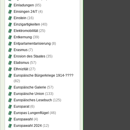
Einladungen
(85)
Einsingen 24/7
(4)
Einstein
(16)
Einzigartigkeiten
(40)
Elektromobilität
(25)
Entkernung
(39)
Entparlamentarisierung
(8)
Erasmus
(7)
Erosion des Staates
(35)
Etatismus
(57)
Ethnizität
(27)
Europäische Bürgerkriege 1914-????
(82)
Europäische Galerie
(57)
Europäische Union
(133)
Europäisches Lesebuch
(125)
Europarat
(6)
Europas Lungenflügel
(46)
Europawahl
(4)
Europawahl 2024
(12)