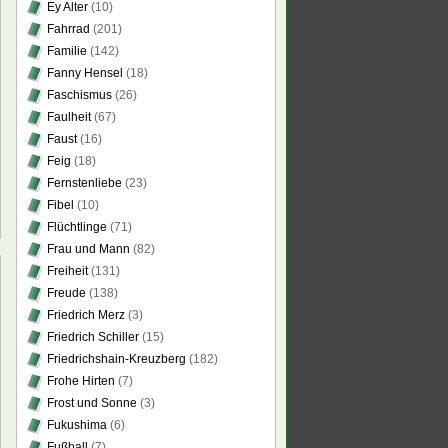
Ey Alter
(10)
Fahrrad
(201)
Familie
(142)
Fanny Hensel
(18)
Faschismus
(26)
Faulheit
(67)
Faust
(16)
Feig
(18)
Fernstenliebe
(23)
Fibel
(10)
Flüchtlinge
(71)
Frau und Mann
(82)
Freiheit
(131)
Freude
(138)
Friedrich Merz
(3)
Friedrich Schiller
(15)
D-
Friedrichshain-Kreuzberg
(182)
Frohe Hirten
(7)
ruf
Frost und Sonne
(3)
Fukushima
(6)
r
Fußball
(7)