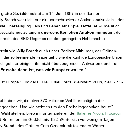
er große Sozialdemokrat am 14. Juni 1987 in der Bonner
y Brandt war nicht nur ein unerschrockener Antinationalsozialist, der
diese Überzeugung Leib und Leben aufs Spiel setzte, er wurde auch
alsozialismus zu einem
unerschütterlichen Antikommunisten
, der
Unrecht des SED-Regimes nie den geringsten Hehl machte.
ertritt wie Willy Brandt auch unser Berliner Mitbürger, der Grünen-
m die so brennende Frage geht, wie die künftige Europäische Union
uch geht er einige – ihn nicht überzeugende – Antworten durch, um
„
Entscheidend ist, was wir Europäer wollen.
“
t Europa?“, in: ders., Die Türkei. Beltz, Weinheim 2008, hier S. 95-
f haben wir, die etwa 370 Millionen Wahlberechtigten der
t gegeben. Und wie steht es um den Freiheitsgedanken heute?
 Wahl stellten, blieb mir unter anderen der
Italiener Nicola Procaccini
 Reformern im Gedächtnis. Er äußerte sich vor wenigen Tagen
ly Brandt, des Grünen Cem Özdemir mit folgenden Worten: