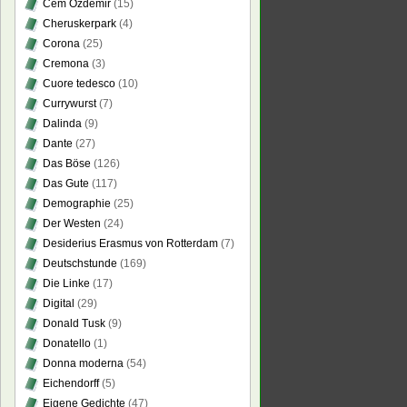
Cem Özdemir
(15)
Cheruskerpark
(4)
Corona
(25)
Cremona
(3)
Cuore tedesco
(10)
Currywurst
(7)
Dalinda
(9)
Dante
(27)
Das Böse
(126)
Das Gute
(117)
Demographie
(25)
Der Westen
(24)
Desiderius Erasmus von Rotterdam
(7)
Deutschstunde
(169)
Die Linke
(17)
Digital
(29)
Donald Tusk
(9)
Donatello
(1)
Donna moderna
(54)
Eichendorff
(5)
Eigene Gedichte
(47)