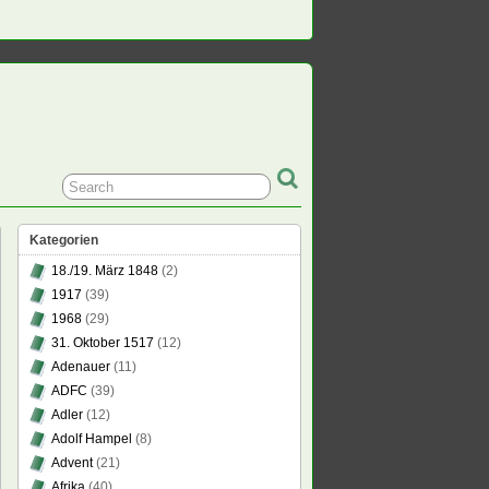
Kategorien
18./19. März 1848
(2)
1917
(39)
1968
(29)
31. Oktober 1517
(12)
el
Adenauer
(11)
ADFC
(39)
Adler
(12)
eit“
Adolf Hampel
(8)
Advent
(21)
päische
deinsicht
Afrika
(40)