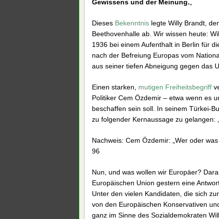
Gewissens und der Meinung.
„
Dieses
Bekenntnis
legte Willy Brandt, d
Beethovenhalle ab. Wir wissen heute: Will
1936 bei einem Aufenthalt in Berlin für 
nach der Befreiung Europas vom Nation
aus seiner tiefen Abneigung gegen das 
Einen starken,
mutigen Freiheitsbegriff
v
Politiker Cem Özdemir – etwa wenn es u
beschaffen sein soll. In seinem Türkei-B
zu folgender Kernaussage zu gelangen: 
Nachweis:
Cem Özdemir: „Wer oder was is
96
Nun, und was wollen wir Europäer? Darau
Europäischen Union gestern eine Antwor
Unter den vielen Kandidaten, die sich zur
von den Europäischen Konservativen und
ganz im Sinne des Sozialdemokraten Wil