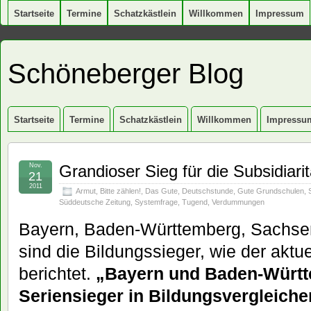
Startseite
Termine
Schatzkästlein
Willkommen
Impressum
Schöneberger Blog
Startseite
Termine
Schatzkästlein
Willkommen
Impressu
Nov.
Grandioser Sieg für die Subsidiaritä
21
2011
Armut
,
Bitte zählen!
,
Das Gute
,
Deutschstunde
,
Gute Grundschulen
,
Süddeutsche Zeitung
,
Systemfrage
,
Tugend
,
Verdummungen
Bayern, Baden-Württemberg, Sachsen
sind die Bildungssieger, wie der akt
berichtet.
„Bayern und Baden-Württ
Seriensieger in Bildungsvergleiche