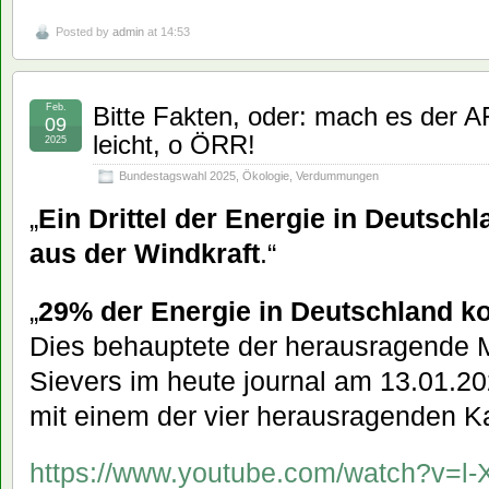
Posted by
admin
at 14:53
Feb.
Bitte Fakten, oder: mach es der AF
09
leicht, o ÖRR!
2025
Bundestagswahl 2025
,
Ökologie
,
Verdummungen
„
Ein Drittel der Energie in Deutsch
aus der Windkraft
.“
„
29% der Energie in Deutschland k
Dies behauptete der herausragende M
Sievers im heute journal am 13.01.20
mit einem der vier herausragenden K
https://www.youtube.com/watch?v=