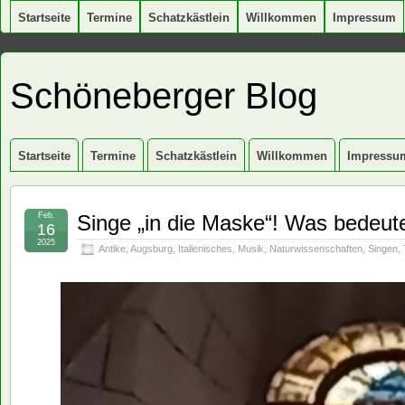
Startseite
Termine
Schatzkästlein
Willkommen
Impressum
Schöneberger Blog
Startseite
Termine
Schatzkästlein
Willkommen
Impressu
Feb.
Singe „in die Maske“! Was bedeute
16
2025
Antike
,
Augsburg
,
Italienisches
,
Musik
,
Naturwissenschaften
,
Singen
,