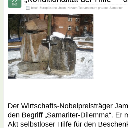
22
2013
bitte!
,
Europäische Union
,
Novum Testamentum graece
,
Samariter
Der Wirtschafts-Nobelpreisträger Ja
den Begriff „Samariter-Dilemma“. Er 
Akt selbstloser Hilfe für den Beschen