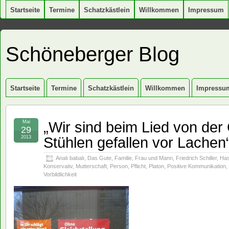
Startseite
Termine
Schatzkästlein
Willkommen
Impressum
Schöneberger Blog
Startseite
Termine
Schatzkästlein
Willkommen
Impressu
„Wir sind beim Lied von der
Mai
29
Stühlen gefallen vor Lachen
2013
Analı babalı
,
Das Gute
,
Familie
,
Frau und Mann
,
Friedrich Schiller
,
Has
Konservativ
,
Mutterschaft
,
Person
,
Pflicht
,
Platon
,
Positive Kommunikation
,
Vorbildlichkeit