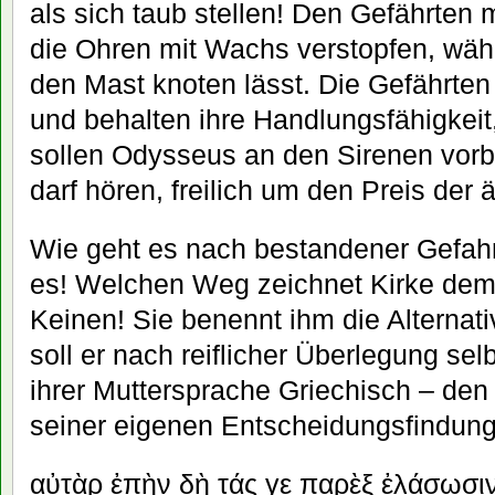
als sich taub stellen! Den Gefährte
die Ohren mit Wachs verstopfen, währ
den Mast knoten lässt. Die Gefährten 
und behalten ihre Handlungsfähigkei
sollen Odysseus an den Sirenen vor
darf hören, freilich um den Preis der 
Wie geht es nach bestandener Gefahr
es! Welchen Weg zeichnet Kirke dem
Keinen! Sie benennt ihm die Alternat
soll er nach reiflicher Überlegung selb
ihrer Muttersprache Griechisch – de
seiner eigenen Entscheidungsfindung
αὐτὰρ
ἐπὴν
δὴ
τάς
γε
παρὲξ
ἐλάσωσι