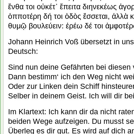
ἔνθα
τοι
οὐκέτ᾽
ἔπειτα
διηνεκέως
ἀγο
ὁπποτέρη
δή
τοι
ὁδὸς
ἔσσεται
,
ἀλλὰ
κ
θυμῷ
βουλεύειν
:
ἐρέω
δέ
τοι
ἀμφοτέ
Johann Heinrich Voß übersetzt in un
Deutsch:
Sind nun deine Gefährten bei diesen 
Dann bestimm‘ ich den Weg nicht wei
Oder zur Linken dein Schiff hinsteur
Selber in deinem Geist. Ich will dir b
Im Klartext: Ich kann dir da nicht rate
beiden Wege aufzeigen. Du musst se
Überleg es dir gut. Es wird auf dic