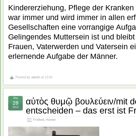
Kindererziehung, Pflege der Kranken 
war immer und wird immer in allen er
Gesellschaften eine vorrangige Aufga
Gelingendes Muttersein ist und bleib
Frauen, Vaterwerden und Vatersein e
erlernende Aufgabe der Männer.
Posted by
admin
at 13:01
αὐτὸς θυμῷ βουλεύειν/mit 
Mai
28
entscheiden – das erst ist Fr
2013
Freiheit
,
Homer