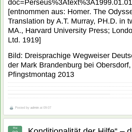
doc=Perseus%3Atext%3A1999.01.
[entnommen aus: Homer. The Odyssey
Translation by A.T. Murray, PH.D. in
MA., Harvard University Press; Lond
Ltd. 1919]
Bild: Dreisprachige Wegweiser Deuts
der Mark Brandenburg bei Obersdorf
Pfingstmontag 2013
Posted by
admin
at 09:07
„Konditionalität der Hilfe“ 
Mai