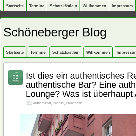
Startseite
Termine
Schatzkästlein
Willkommen
Impressum
Schöneberger Blog
Startseite
Termine
Schatzkästlein
Willkommen
Impressu
Ist dies ein authentisches R
Juni
26
authentische Bar? Eine auth
2023
Lounge? Was ist überhaupt A
Authentizität
,
Pasolini
,
Philosophie