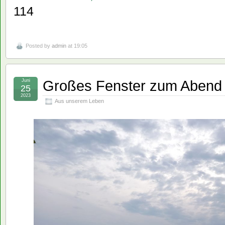
114
Posted by
admin
at 19:05
Großes Fenster zum Abend 
Juni
25
2023
Aus unserem Leben