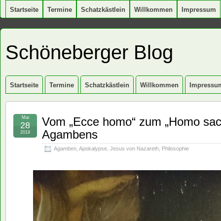
Startseite
Termine
Schatzkästlein
Willkommen
Impressum
Schöneberger Blog
Startseite
Termine
Schatzkästlein
Willkommen
Impressu
Mai
Vom „Ecce homo“ zum „Homo sace
28
Agambens
2019
Agamben
,
Apokalypse
,
Jesus von Nazareth
,
Philosophie