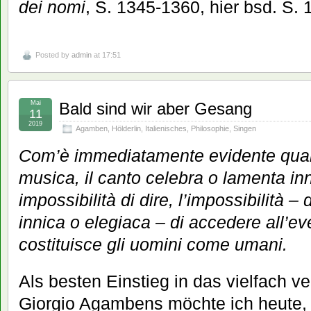
dei nomi
, S. 1345-1360, hier bsd. S.
Posted by
admin
at 17:51
Mai
Bald sind wir aber Gesang
11
2019
Agamben
,
Hölderlin
,
Italienisches
,
Philosophie
,
Singen
Com’è immediatamente evidente quand
musica, il canto celebra o lamenta in
impossibilità di dire, l’impossibilità –
innica o elegiaca – di accedere all’ev
costituisce gli uomini come umani.
Als besten Einstieg in das vielfach 
Giorgio Agambens möchte ich heute,