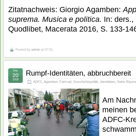
Zitatnachweis: Giorgio Agamben:
App
suprema. Musica e politica.
In: ders.,
Quodlibet, Macerata 2016, S. 133-146
Posted by
admin
at 07:51
Sep.
Rumpf-Identitäten, abbruchbereit
20
2008
ADFC
,
Agamben
,
Fahrrad
,
Geschichtspolitik
,
Identitäten
,
Nahe Räum
Am Nachmi
meinen be
ADFC-Krei
schwamme