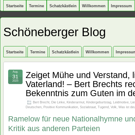
Startseite
Termine
Schatzkästlein
Willkommen
Impressum
Schöneberger Blog
Startseite
Termine
Schatzkästlein
Willkommen
Impressu
Zeiget Mühe und Verstand, l
Aug.
31
Vaterland! – Bert Brechts r
2025
Bekenntnis zum Guten im d
Bert Brecht
,
Die Linke
,
Kinderarmut
,
Kindergeburtstag
,
Leidmotive
,
Li
Deutschen
,
Positive Kommunikation
,
Sozialstaat
,
Tugend
,
Volk
,
Was ist de
Ramelow für neue Nationalhymne und
Kritik aus anderen Parteien