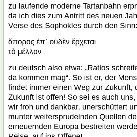
zu laufende moderne Tartanbahn erpro
da ich dies zum Antritt des neuen Jah
Verse des Sophokles durch den Sinn
ἄπορος ἐπ᾽ οὐδὲν ἔρχεται
τὸ μέλλον
zu deutsch also etwa: „Ratlos schreit
da kommen mag“. So ist er, der Mensc
findet immer einen Weg zur Zukunft, 
Zukunft ist offen! So sei es auch uns
wir froh und dankbar, unerschüttert un
munter weitersprudelnden Quellen des
erneuernden Europa bestreiten werde
Reise, auf ins Offene!