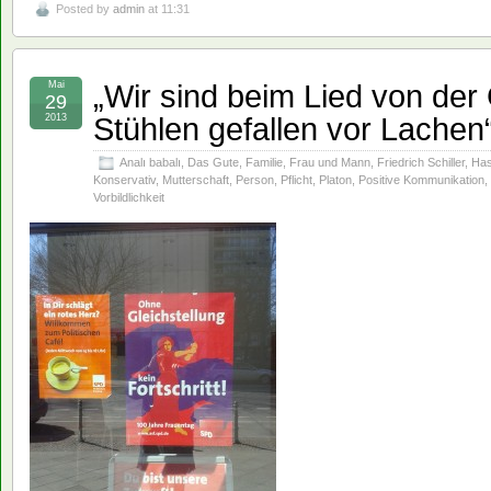
Posted by
admin
at 11:31
„Wir sind beim Lied von der
Mai
29
Stühlen gefallen vor Lachen
2013
Analı babalı
,
Das Gute
,
Familie
,
Frau und Mann
,
Friedrich Schiller
,
Has
Konservativ
,
Mutterschaft
,
Person
,
Pflicht
,
Platon
,
Positive Kommunikation
,
Vorbildlichkeit