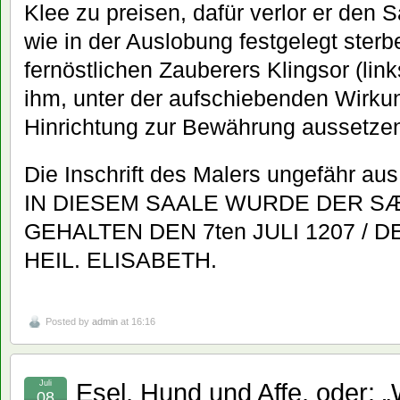
Klee zu preisen, dafür verlor er den S
wie in der Auslobung festgelegt sterb
fernöstlichen Zauberers Klingsor (link
ihm, unter der aufschiebenden Wirkun
Hinrichtung zur Bewährung aussetzen
Die Inschrift des Malers ungefähr au
IN DIESEM SAALE WURDE DER SÆ
GEHALTEN DEN 7ten JULI 1207 /
HEIL. ELISABETH.
Posted by
admin
at 16:16
Esel, Hund und Affe, oder: „
Juli
08