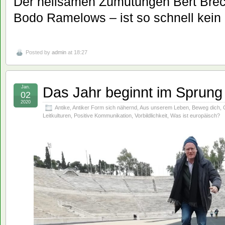
Der heilsamen Zumutungen Bert Brec
Bodo Ramelows – ist so schnell kein
Posted by
admin
at 18:27
Das Jahr beginnt im Sprung 
Jan.
02
2020
Antike
,
Antiker Form sich nähernd
,
Aus unserem Leben
,
Beweg dich
,
Leitkulturen
,
Positive Kommunikation
,
Vorbildlichkeit
,
Was ist europäisch?