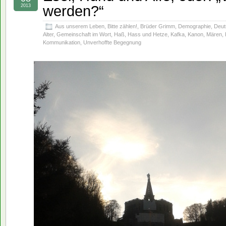
werden?“
2013
Aus unserem Leben
,
Bitte zählen!
,
Brüder Grimm
,
Demographie
,
Deut
Alter
,
Gemeinschaft im Wort
,
Haß
,
Hass und Hetze
,
Kafka
,
Kanon
,
Mären
,
Kommunikation
,
Unverhoffte Begegnung