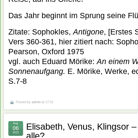
Das Jahr beginnt im Sprung seine Fl
Zitate: Sophokles,
Antigone
, [Erstes 
Vers 360-361, hier zitiert nach: Sopho
Pearson, Oxford 1975
vgl. auch Eduard Mörike:
An einem W
Sonnenaufgang.
E. Mörike, Werke, ed
S.7-8
Posted by
admin
at 17:51
Elisabeth, Venus, Klingsor –
Aug.
06
alle?
2015