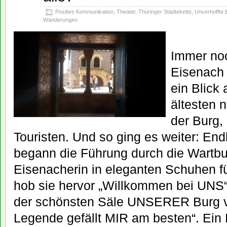
Positive Kommunikation
,
Theater
,
Thüringer Städtekette
,
Unverhoffte
Wanderungen
Immer noc
Eisenach a
ein Blick
ältesten 
der Burg,
Touristen. Und so ging es weiter: En
begann die Führung durch die Wartbu
Eisenacherin in eleganten Schuhen f
hob sie hervor „Willkommen bei UNS“
der schönsten Säle UNSERER Burg vo
Legende gefällt MIR am besten“. Ein 