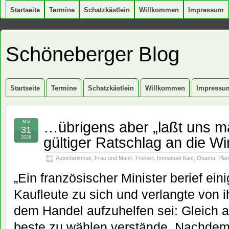
Startseite
Termine
Schatzkästlein
Willkommen
Impressum
Schöneberger Blog
Startseite
Termine
Schatzkästlein
Willkommen
Impressu
…übrigens aber „laßt uns ma
Mai
31
gültiger Ratschlag an die Wir
2026
Autoritarismus
,
Frau und Mann
,
Freiheit
,
Immanuel Kant
,
Obama
,
Plan
„Ein französischer Minister berief ei
Kaufleute zu sich und verlangte von 
dem Handel aufzuhelfen sei: Gleich al
beste zu wählen verstände. Nachdem 