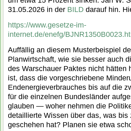
um etwa 15 Prozent sinken. Jan W. S
31.05.2026 in der
BILD
darauf hin. H
https://www.gesetze-im-
internet.de/enefg/BJNR1350B0023.h
Auffällig an diesem Musterbeispiel de
Planwirtschaft, wie sie besser auc
des Warschauer Paktes nicht hätte
ist, dass die vorgeschriebene Minde
Endenergieverbrauches bis auf die 
für die einzelnen Bundesländer aufge
glauben — woher nehmen die Politiker
detaillierte Wissen über das, was bi
geschehen hat? Planen sie etwa scho