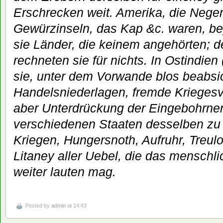
Erschrecken weit. Amerika, die Neger
Gewürzinseln, das Kap &c. waren, bey
sie Länder, die keinem angehörten; 
rechneten sie für nichts. In Ostindien
sie, unter dem Vorwande blos beabsic
Handelsniederlagen, fremde Kriegesvö
aber Unterdrückung der Eingebohrnen
verschiedenen Staaten desselben zu 
Kriegen, Hungersnoth, Aufruhr, Treulo
Litaney aller Uebel, die das menschl
weiter lauten mag.
Posted by
admin
at 14:43