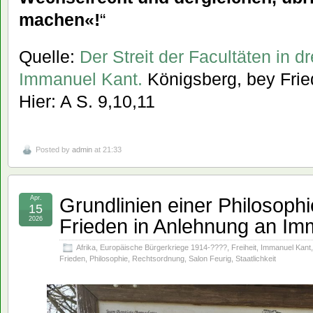
machen«!
“
Quelle:
Der Streit der Facultäten in d
Immanuel Kant.
Königsberg, bey Fried
Hier: A S. 9,10,11
Posted by
admin
at 21:33
Grundlinien einer Philosoph
Apr.
15
Frieden in Anlehnung an Im
2026
Afrika
,
Europäische Bürgerkriege 1914-????
,
Freiheit
,
Immanuel Kant
Frieden
,
Philosophie
,
Rechtsordnung
,
Salon Feurig
,
Staatlichkeit