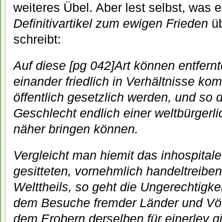
weiteres Übel. Aber lest selbst, was 
Definitivartikel zum ewigen Frieden
üb
schreibt:
Auf diese [pg 042]Art können entfernt
einander friedlich in Verhältnisse ko
öffentlich gesetzlich werden, und so
Geschlecht endlich einer weltbürger
näher bringen können.
Vergleicht man hiemit das inhospital
gesitteten, vornehmlich handeltreibe
Welttheils, so geht die Ungerechtigkeit
dem Besuche fremder Länder und Völ
dem Erobern derselben für einerley gi