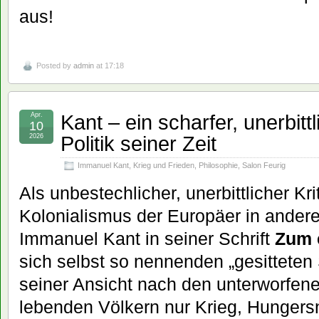
aus!
Posted by
admin
at 17:18
Kant – ein scharfer, unerbittl
Apr.
10
Politik seiner Zeit
2026
Immanuel Kant
,
Krieg und Frieden
,
Philosophie
,
Salon Feurig
Als unbestechlicher, unerbittlicher Kr
Kolonialismus der Europäer in anderen
Immanuel Kant in seiner Schrift
Zum 
sich selbst so nennenden „gesitteten
seiner Ansicht nach den unterworfene
lebenden Völkern nur Krieg, Hungersn