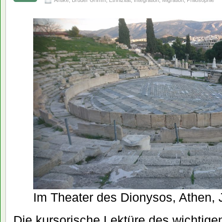
Antike
,
Brüder Grimm
,
Ethnizität
,
Integration
,
Migration
,
Philosophie
Im Theater des Dionysos, Athen,
Die kursorische Lektüre des wichtig