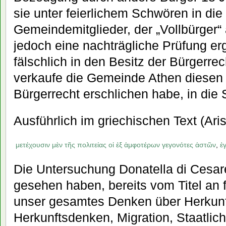
sie unter feierlichem Schwören in die 
Gemeindemitglieder, der „Vollbürger
jedoch eine nachträgliche Prüfung e
fälschlich in den Besitz der Bürgerrec
verkaufe die Gemeinde Athen diesen
Bürgerrecht erschlichen habe, in die 
Ausführlich im griechischen Text (Aris
μετέχουσιν
μὲν
τῆς
πολιτείας
οἱ
ἐξ
ἀμφοτέρων
γεγονότες
ἀστῶν
,
ἐ
Die Untersuchung Donatella di Cesares
gesehen haben, bereits vom Titel an
unser gesamtes Denken über Herkun
Herkunftsdenken, Migration, Staatlichk