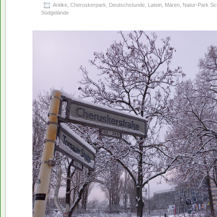
Antike
,
Cheruskerpark
,
Deutschstunde
,
Latein
,
Mären
,
Natur-Park S
Südgelände