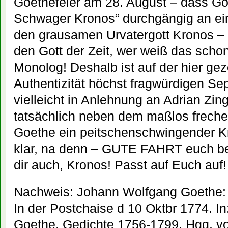
Goethefeier am 28. August – dass Go
Schwager Kronos“ durchgängig an ein 
den grausamen Urvatergott Kronos –
den Gott der Zeit, wer weiß das scho
Monolog! Deshalb ist auf der hier geze
Authentizität höchst fragwürdigen Se
vielleicht in Anlehnung an Adrian Zing
tatsächlich neben dem maßlos freche
Goethe ein peitschenschwingender Kr
klar, na denn – GUTE FAHRT euch bei
dir auch, Kronos! Passt auf Euch auf!
Nachweis: Johann Wolfgang Goethe:
In der Postchaise d 10 Oktbr 1774. I
Goethe. Gedichte 1756-1799. Hgg. vo