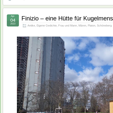
Apr.
Finizio – eine Hütte für Kugelmen
04
2023
Antike
,
Eigene Gedichte
,
Frau und Mann
,
Mären
,
Platon
,
Schöneberg