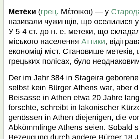
Мете́ки
(
грец.
Μέτοικοι) — у
Старода
називали чужинців, що оселилися у
У 5-4 ст. до н. е. метеки, що склада
міського населення
Аттики
, відігра
економіці міст. Становище метеків,
грецьких полісах, було неоднаковим
Der im Jahr 384 in Stageira geborene 
selbst kein Bürger Athens war, aber d
Beisasse in Athen etwa 20 Jahre lange
forschte, schreibt in lakonischer Kürz
genössen in Athen diejenigen, die von
Abkömmlinge Athens seien. Sobald si
Bezeugung durch andere Bürger 18 Ja