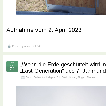
Aufnahme vom 2. April 2023
Posted by
admin
at 17:40
Feb.
„Wenn die Erde geschüttelt wird 
15
„Last Generation“ des 7. Jahrhunde
2023
Angst
,
Antike
,
Apokalypse
,
C.H.Beck
,
Koran
,
Singen
,
Theater