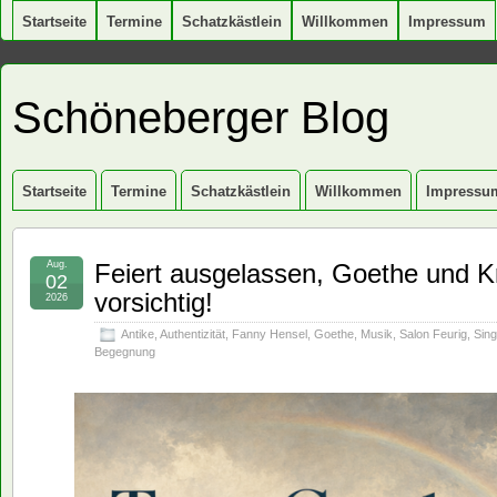
Startseite
Termine
Schatzkästlein
Willkommen
Impressum
Schöneberger Blog
Startseite
Termine
Schatzkästlein
Willkommen
Impressu
Aug.
Feiert ausgelassen, Goethe und Kr
02
vorsichtig!
2026
Antike
,
Authentizität
,
Fanny Hensel
,
Goethe
,
Musik
,
Salon Feurig
,
Sin
Begegnung