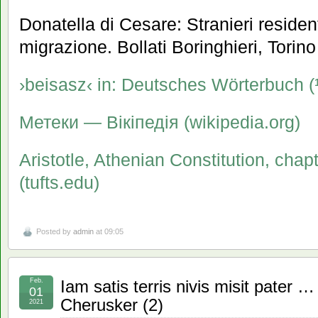
Donatella di Cesare: Stranieri resident
migrazione. Bollati Boringhieri, Torin
›beisasz‹ in: Deutsches Wörterbuch
Метеки — Вікіпедія (wikipedia.org)
Aristotle, Athenian Constitution, chap
(tufts.edu)
Posted by
admin
at 09:05
Feb.
Iam satis terris nivis misit pater
01
Cherusker (2)
2021