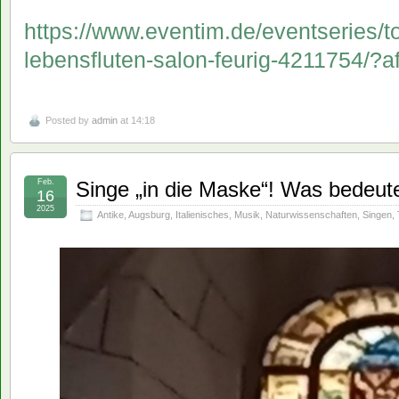
https://www.eventim.de/eventseries/to
lebensfluten-salon-feurig-4211754/?a
Posted by
admin
at 14:18
Feb.
Singe „in die Maske“! Was bedeute
16
2025
Antike
,
Augsburg
,
Italienisches
,
Musik
,
Naturwissenschaften
,
Singen
,