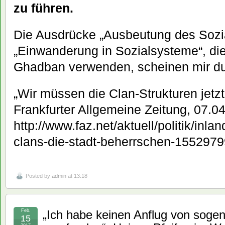
zu führen.
Die Ausdrücke „Ausbeutung des Sozia
„Einwanderung in Sozialsysteme“, di
Ghadban verwenden, scheinen mir d
„Wir müssen die Clan-Strukturen jetzt
Frankfurter Allgemeine Zeitung, 07.04
http://www.faz.net/aktuell/politik/inla
clans-die-stadt-beherrschen-1552979
Posted by
admin
at 13:18
Feb.
„Ich habe keinen Anflug von soge
15