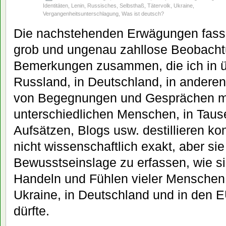
Identitäten
,
Lenin
,
Russisches
,
Selbsthaß
,
Tätervolk
,
Ukraine
,
Vergangenheitsunterschlagung
,
Was ist deutsch?
Die nachstehenden Erwägungen fasse
grob und ungenau zahllose Beobach
Bemerkungen zusammen, die ich in ü
Russland, in Deutschland, in anderen
von Begegnungen und Gesprächen m
unterschiedlichen Menschen, in Tau
Aufsätzen, Blogs usw. destillieren kon
nicht wissenschaftlich exakt, aber si
Bewusstseinslage zu erfassen, wie si
Handeln und Fühlen vieler Menschen 
Ukraine, in Deutschland und in den
dürfte.