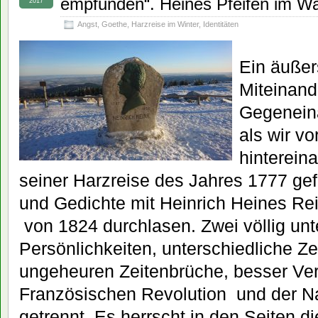
empfunden“. Heines Pfeifen im W
2017
Angst
,
Goethe
,
Harzreise im Winter
,
Identitäten
Ein äußers
Miteinand
Gegeneina
als wir vo
hinterein
seiner Harzreise des Jahres 1777 ge
und Gedichte mit Heinrich Heines Rei
von 1824 durchlasen. Zwei völlig unt
Persönlichkeiten, unterschiedliche Ze
ungeheuren Zeitenbrüche, besser Ve
Französischen Revolution und der N
getrennt. Es herrscht in den Seiten d