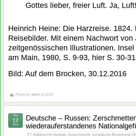
Gottes lieber, freier Luft. Ja, Luft
Heinrich Heine: Die Harzreise. 1824. 
Reisebilder. Mit einem Nachwort von
zeitgenössischen Illustrationen. Inse
am Main, 1980, S. 9-93, hier S. 30-31
Bild: Auf dem Brocken, 30.12.2016
Posted by
admin
at 19:16
Mai
Deutsche – Russen: Zerschmetterte
12
wiederauferstandenes Nationalgef
2014
Antideutsche Ideologie
,
Deutschstunde
,
Europäische Bürgerkriege 1