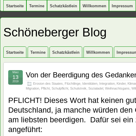
Startseite
Termine
Schatzkästlein
Willkommen
Impressum
Schöneberger Blog
Startseite
Termine
Schatzkästlein
Willkommen
Impressu
März
Von der Beerdigung des Gedankens
13
2019
Erosion des Staates
,
Flüchtlinge
,
Identitäten
,
Integration
,
Kinder
,
Klima
Migration
,
Pflicht
,
Schulpflicht
,
Schulstreik
,
Sozialadel
,
Weihnachtsgans
,
Wi
PFLICHT! Dieses Wort hat keinen gut
Deutschland, ja manche würden den 
am liebsten beerdigen. Dafür sei ein 
angeführt: