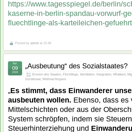
https://www.tagesspiegel.de/berlin/sc
kaserne-in-berlin-spandau-vorwurf-ge
fluechtlinge-als-karteileichen-gefueh
Posted by
admin
at 15:46
Apr.
„Ausbeutung“ des Sozialstaates?
09
2018
Erosion des Staates
,
Flüchtlinge
,
Identitäten
,
Integration
,
Mhallami
,
Mig
Sozialstaat
,
Weihnachtsgans
„
Es stimmt, dass Einwanderer unse
ausbeuten wollen.
Ebenso, dass es 
Mittelschichten oder aus der Oberschi
System schröpfen, indem sie Steuern 
Steuerhinterziehung und
Einwanderu