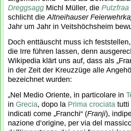
Dreggsagg
Michl Müller, die
Putzfraa
schlicht die
Altneihauser Feierwehrka
Jahr um Jahr in Veitshöchsheim bewu
Doch enttäuscht muss ich feststellen
die Irre führen lassen, denn ausgerech
Wikipedia klärt uns auf, dass als „Fra
in der Zeit der Kreuzzüge alle Ange
bezeichnet wurden:
„Nel Medio Oriente, in particolare in
T
in
Grecia
, dopo la
Prima crociata
tutti
indicati come „Franchi“ (
Franji
), indi
nazione d’origine, per via del massic