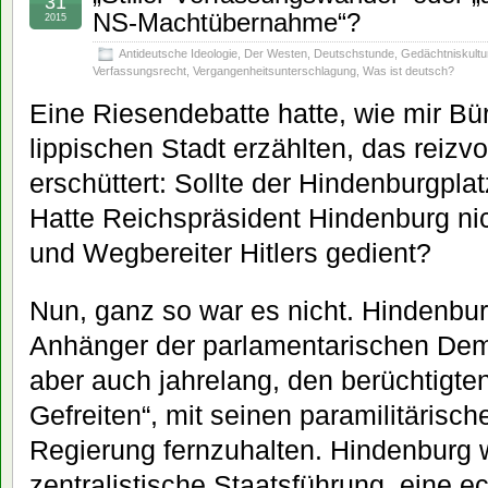
31
NS-Machtübernahme“?
2015
Antideutsche Ideologie
,
Der Westen
,
Deutschstunde
,
Gedächtniskultu
Verfassungsrecht
,
Vergangenheitsunterschlagung
,
Was ist deutsch?
Eine Riesendebatte hatte, wie mir B
lippischen Stadt erzählten, das reizv
erschüttert: Sollte der Hindenburgp
Hatte Reichspräsident Hindenburg nic
und Wegbereiter Hitlers gedient?
Nun, ganz so war es nicht. Hindenbur
Anhänger der parlamentarischen Demo
aber auch jahrelang, den berüchtigten
Gefreiten“, mit seinen paramilitärisc
Regierung fernzuhalten. Hindenburg wo
zentralistische Staatsführung, eine e