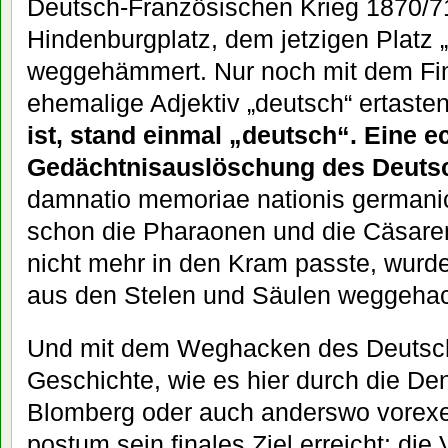
Deutsch-Französischen Krieg 1870/
Hindenburgplatz, dem jetzigen Platz 
weggehämmert. Nur noch mit dem Fin
ehemalige Adjektiv „deutsch“ ertasten
ist, stand einmal „deutsch“. Eine e
Gedächtnisauslöschung des Deuts
damnatio memoriae nationis germani
schon die Pharaonen und die Cäsaren
nicht mehr in den Kram passte, wur
aus den Stelen und Säulen weggehac
Und mit dem Weghacken des Deutsch
Geschichte, wie es hier durch die De
Blomberg oder auch anderswo vorexerzi
postum sein finales Ziel erreicht: die