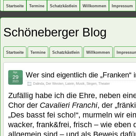
Startseite
Termine
Schatzkästlein
Willkommen
Impressum
Schöneberger Blog
Startseite
Termine
Schatzkästlein
Willkommen
Impressu
Apr.
Wer sind eigentlich die „Franken“ 
29
2023
Dalinda
,
Der Westen
,
Latein
,
Musik
,
Singen
,
Theater
Zufällig habe ich die Ehre, neben ei
Chor der
Cavalieri Franchi
, der „frän
„Des basst fei scho!“, murmeln wir ei
wacker, frank&frei, frisch – wie eben
allgemein sind – und als Beweis dafü