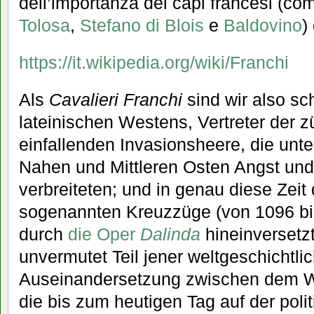
dell’importanza dei capi francesi (c
Tolosa
,
Stefano di Blois
e
Baldovino
)
https://it.wikipedia.org/wiki/Franchi
Als
Cavalieri Franchi
sind wir also sc
lateinischen Westens, Vertreter der z
einfallenden Invasionsheere, die unt
Nahen und Mittleren Osten Angst un
verbreiteten; und in genau diese Zeit
sogenannten Kreuzzüge (von 1096 bi
durch
die Oper
Dalinda
hineinversetz
unvermutet Teil jener weltgeschichtli
Auseinandersetzung zwischen dem 
die bis zum heutigen Tag auf der poli