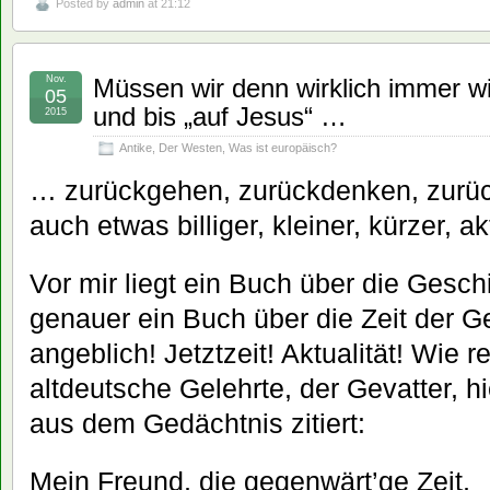
Posted by
admin
at 21:12
Nov.
Müssen wir denn wirklich immer wie
05
und bis „auf Jesus“ …
2015
Antike
,
Der Westen
,
Was ist europäisch?
… zurückgehen, zurückdenken, zurüc
auch etwas billiger, kleiner, kürzer, ak
Vor mir liegt ein Buch über die Gesc
genauer ein Buch über die Zeit der 
angeblich! Jetztzeit! Aktualität! Wie 
altdeutsche Gelehrte, der Gevatter, h
aus dem Gedächtnis zitiert:
Mein Freund, die gegenwärt’ge Zeit,