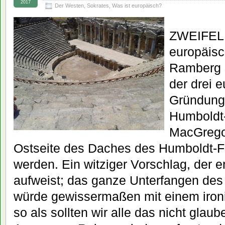
2017
Der Westen
,
Sokrates
,
Was ist europäisch?
ZWEIFEL, 
europäisc
Ramberg s
der drei 
Gründung
Humboldt
MacGregor
Ostseite des Daches des Humboldt-F
werden. Ein witziger Vorschlag, der 
aufweist; das ganze Unterfangen des 
würde gewissermaßen mit einem iron
so als sollten wir alle das nicht glau