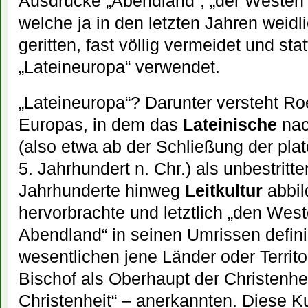
Ausdrücke „Abendland“, „der Westen“,
welche ja in den letzten Jahren weid
geritten, fast völlig vermeidet und s
„Lateineuropa“ verwendet.
„Lateineuropa“? Darunter versteht Roe
Europas, in dem das
Lateinische
nac
(also etwa ab der Schließung der pl
5. Jahrhundert n. Chr.) als unbestritt
Jahrhunderte hinweg
Leitkultur
abbild
hervorbrachte und letztlich „den West
Abendland“ in seinen Umrissen defini
wesentlichen jene Länder oder Territ
Bischof als Oberhaupt der Christenhei
Christenheit“ – anerkannten. Diese K