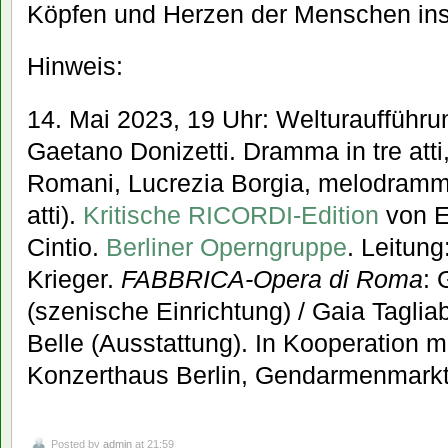
Köpfen und Herzen der Menschen insz
Hinweis:
14. Mai 2023, 19 Uhr: Welturaufführu
Gaetano Donizetti. Dramma in tre atti
Romani, Lucrezia Borgia, melodramma
atti).
Kritische RICORDI-Edition
von E
Cintio.
Berliner Operngruppe
. Leitung
Krieger.
FABBRICA-Opera di Roma
: 
(szenische Einrichtung) / Gaia Taglia
Belle (Ausstattung)‍. In Kooperation 
Konzerthaus Berlin, Gendarmenmarkt 
Posted by
admin
at 21:59