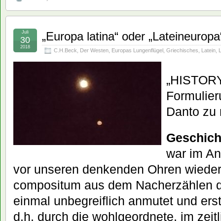
Juli
„Europa latina“ oder „Lateineuropa
30
2018
C.H.Beck
,
Der Westen
,
Europas Lungenflügel
,
Griechisches
,
Latein
,
L
„HISTORY 
Formulier
Danto zu 
Geschich
war im An
vor unseren denkenden Ohren wieder
compositum aus dem Nacherzählen d
einmal unbegreiflich anmutet und ers
d.h. durch die wohlgeordnete, im zeit