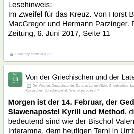
Lesehinweis:
Im Zweifel für das Kreuz. Von Horst 
MacGregor und Hermann Parzinger. F
Zeitung, 6. Juni 2017, Seite 11
Posted by
admin
at 09:31
Feb.
Von der Griechischen und der Late
13
2016
Der Westen
,
Deutschstunde
,
Europas Lungenflügel
,
Griechisches
,
La
Russisches
,
Sprachenvielfalt
,
Was ist europäisch?
Morgen ist der 14. Februar, der Ge
Slawenapostel Kyrill und Method
, 
bedeutend sind wie der Bischof Valen
Interamna, dem heutigen Terni in Um