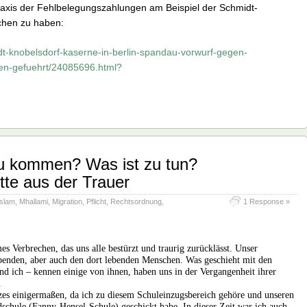
Praxis der Fehlbelegungszahlungen am Beispiel der Schmidt-
ochen zu haben:
idt-knobelsdorf-kaserne-in-berlin-spandau-vorwurf-gegen-
chen-gefuehrt/24085696.html?
u kommen? Was ist zu tun?
te aus der Trauer
Islam
,
Mhallami
,
Migration
,
Pflicht
,
Rechtsordnung
,
1 Response »
s Verbrechen, das uns alle bestürzt und traurig zurücklässt. Unser
ebenden, aber auch den dort lebenden Menschen. Was geschieht mit den
d ich – kennen einige von ihnen, haben uns in der Vergangenheit ihrer
.
iezes einigermaßen, da ich zu diesem Schuleinzugsbereich gehöre und unseren
chule (Fanny-Hensel-Schule) geschickt habe. In dieser Zeit war ich auch