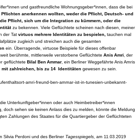
elfer*innen und gastfreundliche Wohnungsgeber*innen, dass die bei
i Pflichten anerkennen wollten, weder die Pflicht, Deutsch- und
ie Pflicht, sich um die Integration zu kümmern, oder die
ntität
zu bekennen. Viele Geflüchtete scheinen nach diesen, meiner
n der Tat
virtuos mehrere Identitäten zu bespielen,
tauchen mal
lafplätze zugleich und streichen auch die gesamten
ten
ein. Überragende, virtuose Beispiele für dieses offenbar
aweit berühmte, mittlerweile verstorbene Geflüchtete
Anis Amri
, der
r geflüchtete
Bilal Ben Ammar
, ein Berliner Weggefährte Anis Amris
 mit zahlreichen, bis zu 14 Identitäten
gewesen zu sein.
d/aufenthaltsort-amri-freund-ben-ammar-ist-in-tunesien-unbekannt-
 die Unterkunftgeber*innen oder auch Heimbetreiber*innen
, doch sehen sie keinen Anlass dies zu melden, könnte die Meldung
gten Zahlungen des Staates für die Quartiergeber der Geflüchteten
in Silvia Perdoni und des Berliner
Tagesspiegels,
am 11.03.2019