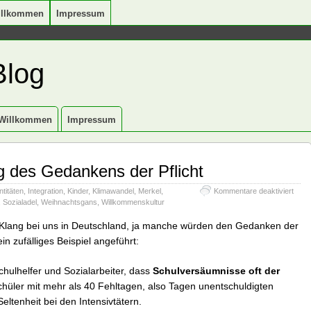
illkommen
Impressum
Blog
Willkommen
Impressum
g des Gedankens der Pflicht
für
ntitäten
,
Integration
,
Kinder
,
Klimawandel
,
Merkel
,
Kommentare deaktiviert
Von
,
Sozialadel
,
Weihnachtsgans
,
Willkommenskultur
der
Beer
Klang bei uns in Deutschland, ja manche würden den Gedanken der
des
in zufälliges Beispiel angeführt:
Geda
der
Pflich
chulhelfer und Sozialarbeiter, dass
Schulversäumnisse oft der
chüler mit mehr als 40 Fehltagen, also Tagen unentschuldigten
eltenheit bei den Intensivtätern.