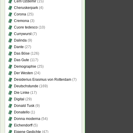
Cem Özdemir
(15)
Cheruskerpark
(4)
Corona
(25)
Cremona
(3)
Cuore tedesco
(10)
Currywurst
(7)
Dalinda
(9)
Dante
(27)
Das Böse
(126)
Das Gute
(117)
Demographie
(25)
Der Westen
(24)
Desiderius Erasmus von Rotterdam
(7)
Deutschstunde
(169)
Die Linke
(17)
Digital
(29)
Donald Tusk
(9)
Donatello
(1)
Donna moderna
(54)
Eichendorff
(5)
Eigene Gedichte
(47)