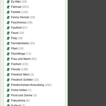
Ey Alter
(10)
Fahrrad
(201)
Familie
(142)
Fanny Hensel
(18)
Faschismus
(26)
Faulheit
(67)
Faust
(16)
Feig
(18)
Fernstenliebe
(23)
Fibel
(10)
Flüchtlinge
(71)
Frau und Mann
(82)
Freiheit
(131)
Freude
(138)
Friedrich Merz
(3)
Friedrich Schiller
(15)
Friedrichshain-Kreuzberg
(182)
Frohe Hirten
(7)
Frost und Sonne
(3)
Fukushima
(6)
Fußball
(7)