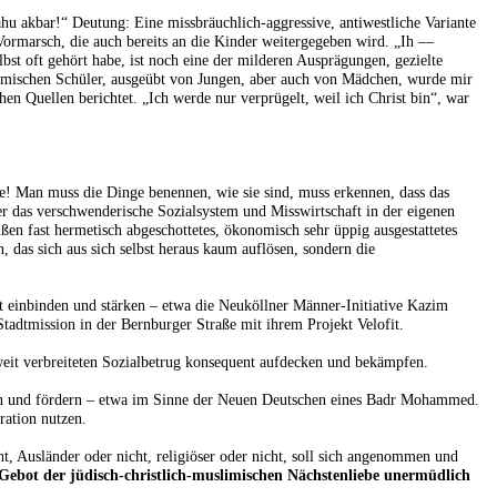
hu akbar!“ Deutung: Eine missbräuchlich-aggressive, antiwestliche Variante
Vormarsch, die auch bereits an die Kinder weitergegeben wird. „Ih —
lbst oft gehört habe, ist noch eine der milderen Ausprägungen, gezielte
imischen Schüler, ausgeübt von Jungen, aber auch von Mädchen, wurde mir
chen Quellen berichtet. „Ich werde nur verprügelt, weil ich Christ bin“, war
se! Man muss die Dinge benennen, wie sie sind, muss erkennen, dass das
r das verschwenderische Sozialsystem und Misswirtschaft in der eigenen
ßen fast hermetisch abgeschottetes, ökonomisch sehr üppig ausgestattetes
 das sich aus sich selbst heraus kaum auflösen, sondern die
ft einbinden und stärken – etwa die Neuköllner Männer-Initiative Kazim
 Stadtmission in der Bernburger Straße mit ihrem Projekt Velofit.
weit verbreiteten Sozialbetrug konsequent aufdecken und bekämpfen.
ern und fördern – etwa im Sinne der Neuen Deutschen eines Badr Mohammed.
ration nutzen.
t, Ausländer oder nicht, religiöser oder nicht, soll sich angenommen und
Gebot der jüdisch-christlich-muslimischen Nächstenliebe unermüdlich