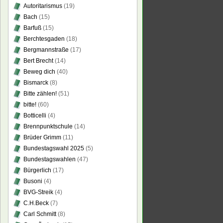
Autoritarismus
(19)
Bach
(15)
Barfuß
(15)
Berchtesgaden
(18)
Bergmannstraße
(17)
Bert Brecht
(14)
Beweg dich
(40)
Bismarck
(8)
Bitte zählen!
(51)
bitte!
(60)
Botticelli
(4)
Brennpunktschule
(14)
Brüder Grimm
(11)
Bundestagswahl 2025
(5)
Bundestagswahlen
(47)
Bürgerlich
(17)
Busoni
(4)
BVG-Streik
(4)
C.H.Beck
(7)
Carl Schmitt
(8)