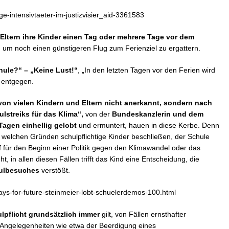
nge-intensivtaeter-im-justizvisier_aid-3361583
Eltern ihre Kinder einen Tag oder mehrere Tage vor dem
, um noch einen günstigeren Flug zum Ferienziel zu ergattern.
ule?“ – „Keine Lust!“
, „In den letzten Tagen vor den Ferien wird
nn entgegen.
d von vielen Kindern und Eltern nicht anerkannt, sondern nach
lstreiks für das Klima“,
von der
Bundeskanzlerin und dem
agen einhellig gelobt
und ermuntert, hauen in diese Kerbe. Denn
us welchen Gründen schulpflichtige Kinder beschließen, der Schule
für den Beginn einer Politik gegen den Klimawandel oder das
ht, in allen diesen Fällen trifft das Kind eine Entscheidung, die
hulbesuches
verstößt.
days-for-future-steinmeier-lobt-schuelerdemos-100.html
lpflicht grundsätzlich immer
gilt, von Fällen ernsthafter
 Angelegenheiten wie etwa der Beerdigung eines