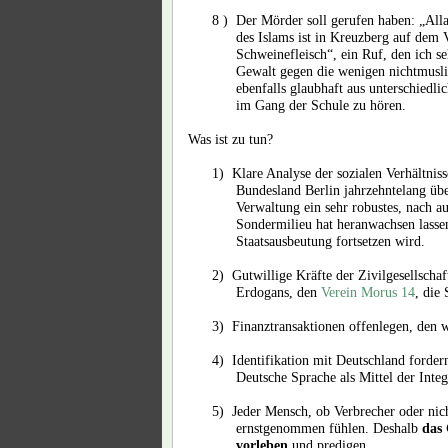
8 )
Der Mörder soll gerufen haben: „Alla
des Islams ist in Kreuzberg auf dem 
Schweinefleisch“, ein Ruf, den ich se
Gewalt gegen die wenigen nichtmusl
ebenfalls glaubhaft aus unterschiedli
im Gang der Schule zu hören.
Was ist zu tun?
1)
Klare Analyse der sozialen Verhältnis
Bundesland Berlin jahrzehntelang übe
Verwaltung ein sehr robustes, nach au
Sondermilieu hat heranwachsen lassen,
Staatsausbeutung fortsetzen wird.
2)
Gutwillige Kräfte der Zivilgesellscha
Erdogans, den
Verein Morus 14
, die
3)
Finanztransaktionen offenlegen, den 
4)
Identifikation mit Deutschland ford
Deutsche Sprache als Mittel der Integ
5)
Jeder Mensch, ob Verbrecher oder nich
ernstgenommen fühlen. Deshalb
das 
vorleben
und predigen.