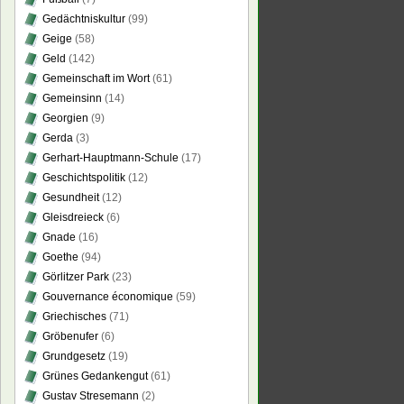
Gedächtniskultur
(99)
Geige
(58)
Geld
(142)
Gemeinschaft im Wort
(61)
Gemeinsinn
(14)
Georgien
(9)
Gerda
(3)
Gerhart-Hauptmann-Schule
(17)
Geschichtspolitik
(12)
Gesundheit
(12)
Gleisdreieck
(6)
Gnade
(16)
Goethe
(94)
Görlitzer Park
(23)
Gouvernance économique
(59)
Griechisches
(71)
Gröbenufer
(6)
Grundgesetz
(19)
Grünes Gedankengut
(61)
Gustav Stresemann
(2)