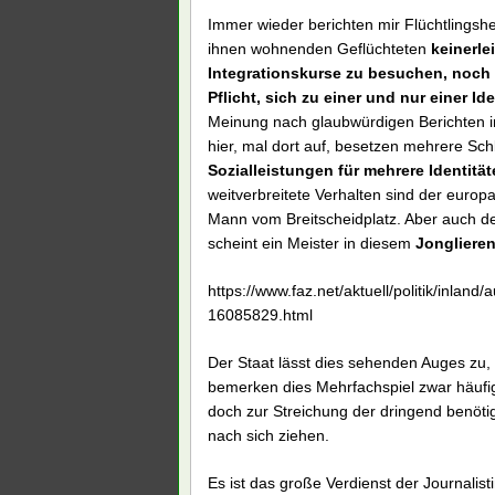
Immer wieder berichten mir Flüchtlingsh
ihnen wohnenden Geflüchteten
keinerle
Integrationskurse zu besuchen, noch d
Pflicht, sich zu einer und nur einer Ide
Meinung nach glaubwürdigen Berichten i
hier, mal dort auf, besetzen mehrere Sch
Sozialleistungen für mehrere Identitä
weitverbreitete Verhalten sind der europ
Mann vom Breitscheidplatz. Aber auch de
scheint ein Meister in diesem
Jonglieren
https://www.faz.net/aktuell/politik/inlan
16085829.html
Der Staat lässt dies sehenden Auges zu,
bemerken dies Mehrfachspiel zwar häufig
doch zur Streichung der dringend benöti
nach sich ziehen.
Es ist das große Verdienst der Journalist