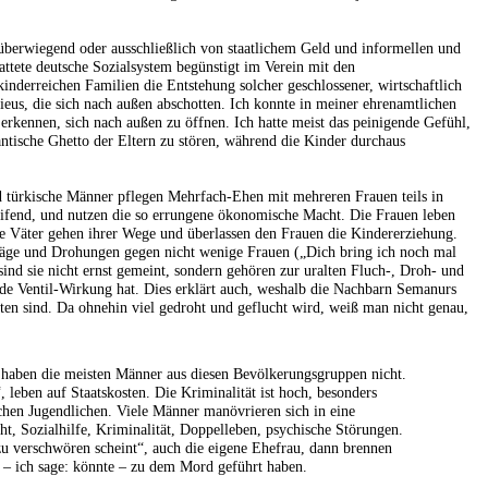
 überwiegend oder ausschließlich von staatlichem Geld und informellen und
tattete deutsche Sozialsystem begünstigt im Verein mit den
inderreichen Familien die Entstehung solcher geschlossener, wirtschaftlich
lieus, die sich nach außen abschotten. Ich konnte in meiner ehrenamtlichen
t erkennen, sich nach außen zu öffnen. Ich hatte meist das peinigende Gefühl,
rantische Ghetto der Eltern zu stören, während die Kinder durchaus
d türkische Männer pflegen Mehrfach-Ehen mit mehreren Frauen teils in
eifend, und nutzen die so errungene ökonomische Macht. Die Frauen leben
ie Väter gehen ihrer Wege und überlassen den Frauen die Kindererziehung.
läge und Drohungen gegen nicht wenige Frauen („Dich bring ich noch mal
ind sie nicht ernst gemeint, sondern gehören zur uralten Fluch-, Droh- und
nde Ventil-Wirkung hat. Dies erklärt auch, weshalb die Nachbarn Semanurs
tten sind. Da ohnehin viel gedroht und geflucht wird, weiß man nicht genau,
 haben die meisten Männer aus diesen Bevölkerungsgruppen nicht.
, leben auf Staatskosten. Die Kriminalität ist hoch, besonders
hen Jugendlichen. Viele Männer manövrieren sich in eine
ht, Sozialhilfe, Kriminalität, Doppelleben, psychische Störungen.
u verschwören scheint“, auch die eigene Ehefrau, dann brennen
 – ich sage: könnte – zu dem Mord geführt haben.