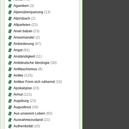
Agamben
(3)
Alpenüberquerung
(13)
Alpirsbach
(2)
Altparteien
(22)
Analı babalı
(23)
Anaximander
(2)
Anbiederung
(87)
Angst
(91)
Anständigkeit
(11)
Antideutsche Ideologie
(30)
Antifaschismus
(8)
Antike
(125)
Antiker Form sich nähernd
(10)
Apokalypse
(23)
Armut
(121)
Augsburg
(23)
Augustinus
(16)
Aus unserem Leben
(65)
Ausnahmezustand
(21)
Authentizität
(10)