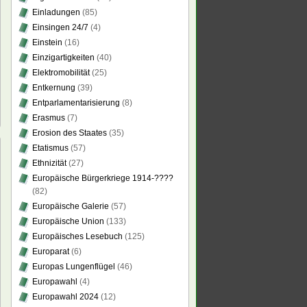
Einladungen
(85)
Einsingen 24/7
(4)
Einstein
(16)
Einzigartigkeiten
(40)
Elektromobilität
(25)
Entkernung
(39)
Entparlamentarisierung
(8)
Erasmus
(7)
Erosion des Staates
(35)
Etatismus
(57)
Ethnizität
(27)
Europäische Bürgerkriege 1914-????
(82)
Europäische Galerie
(57)
Europäische Union
(133)
Europäisches Lesebuch
(125)
Europarat
(6)
Europas Lungenflügel
(46)
Europawahl
(4)
Europawahl 2024
(12)