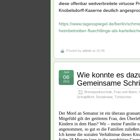
diese offenbar weitverbreitete virtuose 
Knobelsdorff-Kaserne deutlich angespr
https://www.tagesspiegel.de/berlin/schm
heimbetreiber-fluechtlinge-als-karteilei
Posted by
admin
at 15:46
Juni
Wie konnte es daz
06
Gemeinsame Schrit
2012
Brennpunktschule
,
Frau und Mann
,
Schulpflicht
,
Sozialstaat
,
Türkisches
Der Mord an Semanur ist ein überaus grausame
Mitgefühl gilt der getöteten Frau, den Überl
Kindern in dem Haus? Wir – meine Familie un
angenommen, so gut es die Familien zuließen
Ich kenne die sozialen Verhältnisse dieses K
Sohn 18 Monate lang in die zugehörige Grunds