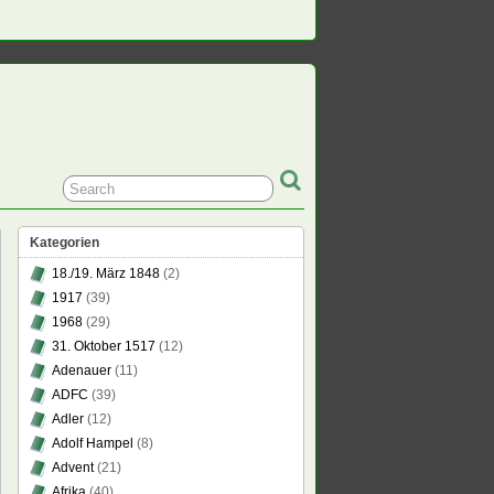
Kategorien
18./19. März 1848
(2)
1917
(39)
1968
(29)
31. Oktober 1517
(12)
digung
Adenauer
(11)
nkens
ADFC
(39)
Adler
(12)
t
Adolf Hampel
(8)
Advent
(21)
Afrika
(40)