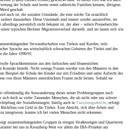
rtretung der Schule und lernte somit zahlreiche Familien kennen, übrigens
 Mord geschah.
rd auch ist, die sozialen Umstände, die eine solche Tat ursächlich
 isoliert dazustehen. Diese Umstände sind immer wieder anzutreffen, sie
 allerdings persönlich nicht bekannt ist, der aber – sofern Presseberichte
einen typischen Berliner Migrationsverlauf darstellt, und sie lassen sich wie
sammenhängenden Verwandtschaften von Türken und Kurden, teils
rabischer Sprache aus wirtschaftlich schwachen Gebieten der Türkei und des
m die Jahre 1990/91.
sche Sprachkenntnisse aus den türkischen und libanesischen
in Kontakt besteht. Nicht wenige Frauen werden von den Männern in den
m Beispiel die Schule der Kinder nur mit Erlaubnis und unter Aufsicht des
ese von ihren Männern unterdrückten Frauen nicht lernen. Sobald sie
dert offenkundig die Auswanderung dieser seiner Problemgruppen nach
r sich doch so vieler Tausender Menschen, die als nicht oder nur schwer
bschöpfung der Sozialleistungen, häufig auch in
Täuschungsabsicht
, erfolgt
 Rückfluss von Geld in die Türkei. Eine Absicht, sich über Arbeit und
 zu integrieren, konnte ich bei vielen Menschen nicht erkennen.
weigt zusammenhängenden Gruppen in einigen Straßenzügen und Quartieren
runter bei uns in Kreuzberg-West vor allem die IBA-Projekte am