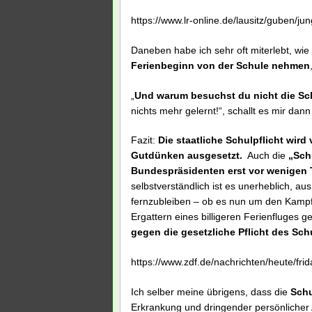
https://www.lr-online.de/lausitz/guben/ju
Daneben habe ich sehr oft miterlebt, wie
Ferienbeginn von der Schule nehmen
„
Und warum besuchst du nicht die Sch
nichts mehr gelernt!“, schallt es mir da
Fazit:
Die staatliche Schulpflicht wir
Gutdünken ausgesetzt.
Auch die
„Schu
Bundespräsidenten erst vor wenigen T
selbstverständlich ist es unerheblich, a
fernzubleiben – ob es nun um den Kampf 
Ergattern eines billigeren Ferienfluges ge
gegen die gesetzliche Pflicht des Sc
https://www.zdf.de/nachrichten/heute/fri
Ich selber meine übrigens, dass die
Schu
Erkrankung und dringender persönlicher