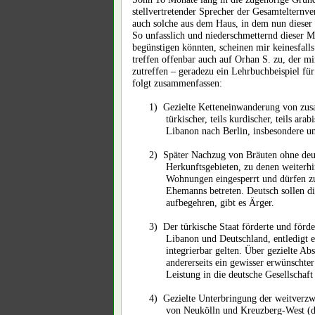
stellvertretender Sprecher der Gesamtelternve
auch solche aus dem Haus, in dem nun dieser
So unfasslich und niederschmetternd dieser Mo
begünstigen könnten, scheinen mir keinesfalls
treffen offenbar auch auf Orhan S. zu, der mir
zutreffen – geradezu ein Lehrbuchbeispiel für 
folgt zusammenfassen:
1)
Gezielte Ketteneinwanderung von zu
türkischer, teils kurdischer, teils a
Libanon nach Berlin, insbesondere u
2)
Später Nachzug von Bräuten ohne deut
Herkunftsgebieten, zu denen weiterh
Wohnungen eingesperrt und dürfen zu
Ehemanns betreten. Deutsch sollen di
aufbegehren, gibt es Ärger.
3)
Der türkische Staat förderte und för
Libanon und Deutschland, entledigt e
integrierbar gelten. Über gezielte A
andererseits ein gewisser erwünschter
Leistung in die deutsche Gesellschaft
4)
Gezielte Unterbringung der weitverz
von Neukölln und Kreuzberg-West (da