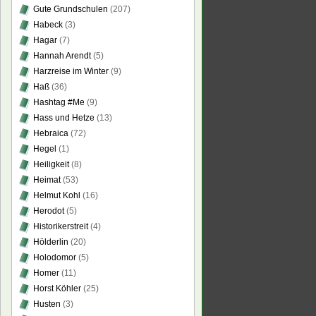
Gute Grundschulen
(207)
Habeck
(3)
Hagar
(7)
Hannah Arendt
(5)
Harzreise im Winter
(9)
Haß
(36)
Hashtag #Me
(9)
Hass und Hetze
(13)
Hebraica
(72)
Hegel
(1)
Heiligkeit
(8)
Heimat
(53)
Helmut Kohl
(16)
Herodot
(5)
Historikerstreit
(4)
Hölderlin
(20)
Holodomor
(5)
Homer
(11)
Horst Köhler
(25)
Husten
(3)