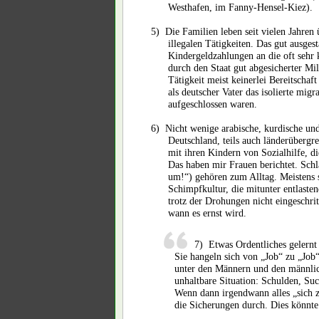
Westhafen, im Fanny-Hensel-Kiez).
5)
Die Familien leben seit vielen Jahren
illegalen Tätigkeiten. Das gut ausges
Kindergeldzahlungen an die oft sehr k
durch den Staat gut abgesicherter Mi
Tätigkeit meist keinerlei Bereitschaf
als deutscher Vater das isolierte mig
aufgeschlossen waren.
6)
Nicht wenige arabische, kurdische un
Deutschland, teils auch länderübergr
mit ihren Kindern von Sozialhilfe, d
Das haben mir Frauen berichtet. Sch
um!“) gehören zum Alltag. Meistens s
Schimpfkultur, die mitunter entlaste
trotz der Drohungen nicht eingeschri
wann es ernst wird.
7)
Etwas Ordentliches gelernt
Sie hangeln sich von „Job“ zu „Job“
unter den Männern und den männlic
unhaltbare Situation: Schulden, Suc
Wenn dann irgendwann alles „sich z
die Sicherungen durch. Dies könnte