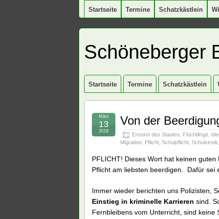
Startseite
Termine
Schatzkästlein
W
Schöneberger 
Startseite
Termine
Schatzkästlein
März
Von der Beerdigun
13
2019
Erosion des Staates
,
Flüchtlinge
,
Ide
Migration
,
Pflicht
,
Schulpflicht
,
Schulstreik
PFLICHT! Dieses Wort hat keinen guten 
Pflicht am liebsten beerdigen. Dafür sei e
Immer wieder berichten uns Polizisten, S
Einstieg in kriminelle Karrieren
sind. S
Fernbleibens vom Unterricht, sind keine S