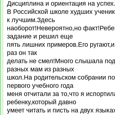
Дисциплина и ориентация на успех
В Российской школе худших ученик
к лучшим.Здесь
наоборот!Невероятно,но факт!Реб
задание и решил еще
пять лишних примеров.Его ругают,и 
раз он так
делать не смел!Много слышала под
разных мам из разных
школ.На родительском собрании по
первого учебного года
меня отчитали за то,что я испорти
ребенку,который давно
умеет читать и писть на двух языках