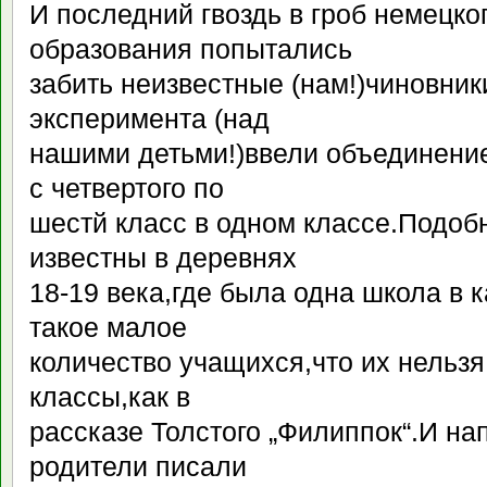
И последний гвоздь в гроб немецко
образования попытались
забить неизвестные (нам!)чиновник
эксперимента (над
нашими детьми!)ввели объединение 
с четвертого по
шестй класс в одном классе.Подо
известны в деревнях
18-19 века,где была одна школа в к
такое малое
количество учащихся,что их нельзя
классы,как в
рассказе Толстого „Филиппок“.И н
родители писали