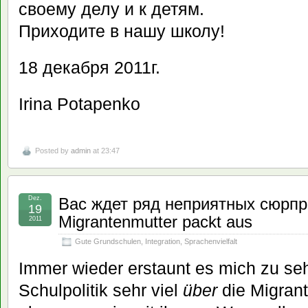
своему делу и к детям.
Приходите в нашу школу!
18 декабря 2011г.
Irina Potapenko
Posted by
admin
at 23:47
Dez.
Вас ждет ряд неприятных сюрпри
19
Migrantenmutter packt aus
2011
Gute Grundschulen
,
Integration
,
Sprachenvielfalt
Immer wieder erstaunt es mich zu seh
Schulpolitik sehr viel
über
die Migrant