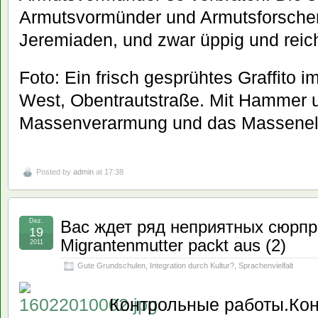
Armutsvormünder und Armutsforscher 
Jeremiaden, und zwar üppig und reic
Foto: Ein frisch gesprühtes Graffito 
West, Obentrautstraße. Mit Hammer u
Massenverarmung und das Massenel
Posted by
admin
at 17:38
Dez.
Вас ждет ряд неприятных сюрпри
19
Migrantenmutter packt aus (2)
2011
Gute Grundschulen
,
Integration durch Kultur?
,
Sprachenvielfalt
Контрольные работы.Ко