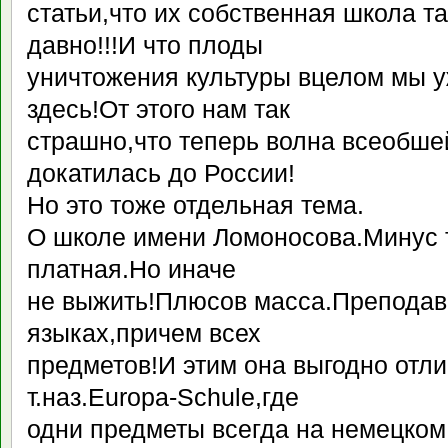
статьи,что их собственная школа т
давно!!!И что плоды
уничтожения культуры вцелом мы 
здесь!От этого нам так
страшно,что теперь волна всеобше
докатилась до России!
Но это тоже отдельная тема.
О школе имени Ломоносова.Минус т
платная.Но иначе
не выжить!Плюсов масса.Преподава
языках,причем всех
предметов!И этим она выгодно отли
т.наз.Europa-Schule,где
одни предметы всегда на немецком,