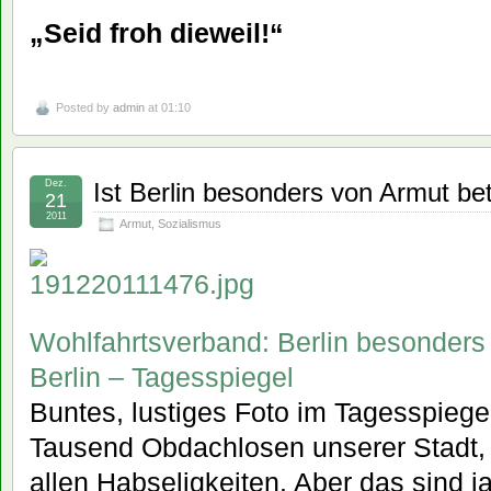
„Seid froh dieweil!“
Posted by
admin
at 01:10
Dez.
Ist Berlin besonders von Armut be
21
2011
Armut
,
Sozialismus
Wohlfahrtsverband: Berlin besonders 
Berlin – Tagesspiegel
Buntes, lustiges Foto im Tagesspiege
Tausend Obdachlosen unserer Stadt,
allen Habseligkeiten. Aber das sind ja