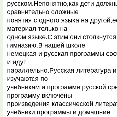
русском.Непонятно,как дети должн
сравнительно сложные
понятия с одного языка на другой,
материал только на
одном языке.С этим они столкнутся
гимназию.В нашей школе
немецкая и русская программы соо
и идут
параллельно.Русская литература 
изучаются по
учебникам и программе русской ср
программу включены
произведения классической литера
учебники,программы и домашние