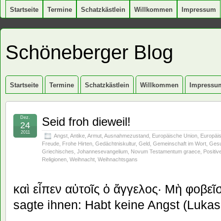
Startseite
Termine
Schatzkästlein
Willkommen
Impressum
Schöneberger Blog
Startseite
Termine
Schatzkästlein
Willkommen
Impressu
Dez.
Seid froh dieweil!
24
2011
Angst
,
Antike
,
Armut
,
Ausnahmezustand
,
Europäische Union
,
Europäi
Freude
,
Frohe Hirten
,
Gedächtniskultur
,
Geld
,
Gemeinschaft im Wort
,
Gesu
Griechisches
,
Johannesevangelium
,
Novum Testamentum graece
,
Positi
Religionen
,
Weihnacht
,
Weihnachtsgans
καὶ εἶπεν αὐτοῖς ὁ ἄγγελος· Μὴ φοβεῖ
sagte ihnen: Habt keine Angst (Lukas