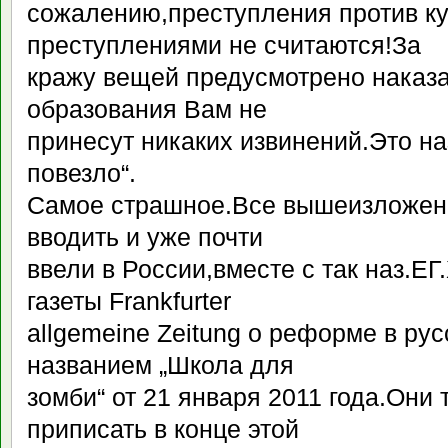
сожалению,преступления против к
преступлениями не считаются!За
кражу вещей предусмотрено наказа
образования Вам не
принесут никаких извинений.Это на
повезло“.
Самое страшное.Все вышеизложен
вводить и уже почти
ввели в России,вместе с так наз.ЕГ
газеты Frankfurter
allgemeine Zeitung о реформе в ру
названием „Школа для
зомби“ от 21 января 2011 года.Они
приписать в конце этой