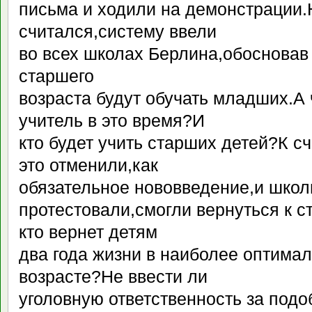
письма и ходили на демонстрации.
считался,систему ввели
во всех школах Берлина,обосновав 
старшего
возраста будут обучать младших.А 
учитель в это время?И
кто будет учить старших детей?К сч
это отменили,как
обязательное нововведение,и школ
протестовали,смогли вернуться к с
кто вернет детям
два года жизни в наиболее оптима
возрасте?Не ввести ли
уголовную ответственность за под