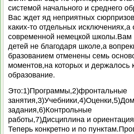
системой начального и среднего о
Вас ждет яд неприятных сюрпризов
каких-то отдельных исключениях,а
современной немецкой школы.Вам 
детей не благодаря школе,а вопреки
бразованием отменены семь осно
моментов,на которых и держалось 
образование.
Это:1)Программы,2)фронтальные
занятия,3)Учебники,4)Оценки,5)До
задания,6)Контрольные
работы,7)Дисциплина и ориентация
Теперь конкретно и по пунктам.Пр