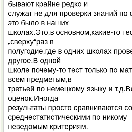
бывают крайне редко и
служат не для проверки знаний по
это было в наших
школах.Это,в основном,какие-то т
„сверху“раз в
полугодие,где в одних школах пров
другое.В одной
школе почему-то тест только по мат
всем предметым,в
третьей по немецкому языку и т.д.В
оценок.Иногда
результаты просто сравниваются с
среднестатистическими по никому
неведомым критериям.