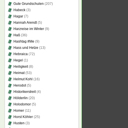
Gute Grundschulen
(207)
Habeck
(3)
Hagar
(7)
Hannah Arendt
(5)
Harzreise im Winter
(9)
Haß
(36)
Hashtag #Me
(9)
Hass und Hetze
(13)
Hebraica
(72)
Hegel
(1)
Heiligkeit
(8)
Heimat
(53)
Helmut Kohl
(16)
Herodot
(5)
Historikerstreit
(4)
Hölderlin
(20)
Holodomor
(5)
Homer
(11)
Horst Köhler
(25)
Husten
(3)