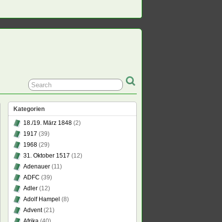
Kategorien
18./19. März 1848
(2)
1917
(39)
1968
(29)
31. Oktober 1517
(12)
Adenauer
(11)
ADFC
(39)
Adler
(12)
Adolf Hampel
(8)
Advent
(21)
Afrika
(40)