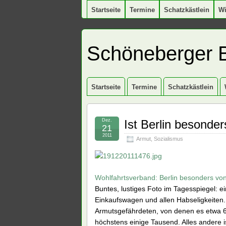
Startseite
Termine
Schatzkästlein
W
Schöneberger 
Startseite
Termine
Schatzkästlein
Dez.
Ist Berlin besonde
21
2011
Armut
,
Sozialismus
Wohlfahrtsverband: Berlin besonders von
Buntes, lustiges Foto im Tagesspiegel: 
Einkaufswagen und allen Habseligkeiten. A
Armutsgefährdeten, von denen es etwa 600
höchstens einige Tausend. Alles andere i