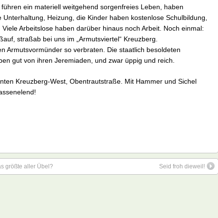
ie führen ein materiell weitgehend sorgenfreies Leben, haben
 Unterhaltung, Heizung, die Kinder haben kostenlose Schulbildung,
 Viele Arbeitslose haben darüber hinaus noch Arbeit. Noch einmal:
auf, straßab bei uns im „Armutsviertel“ Kreuzberg.
lten Armutsvormünder so verbraten. Die staatlich besoldeten
en gut von ihren Jeremiaden, und zwar üppig und reich.
 bunten Kreuzberg-West, Obentrautstraße. Mit Hammer und Sichel
assenelend!
as größte aller Übel?
Seid froh dieweil!