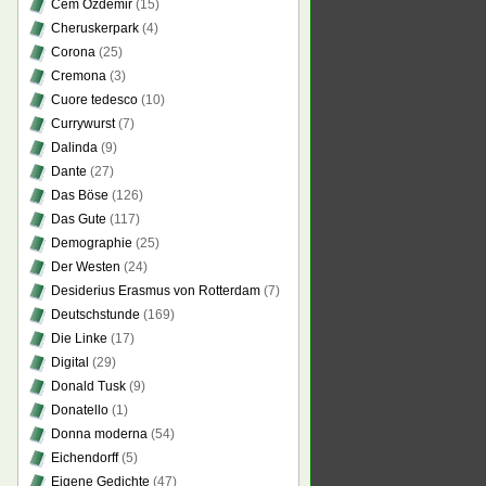
Cem Özdemir
(15)
Cheruskerpark
(4)
Corona
(25)
Cremona
(3)
Cuore tedesco
(10)
Currywurst
(7)
Dalinda
(9)
Dante
(27)
Das Böse
(126)
Das Gute
(117)
Demographie
(25)
Der Westen
(24)
Desiderius Erasmus von Rotterdam
(7)
Deutschstunde
(169)
Die Linke
(17)
Digital
(29)
Donald Tusk
(9)
Donatello
(1)
Donna moderna
(54)
Eichendorff
(5)
Eigene Gedichte
(47)