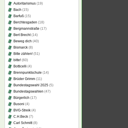
Autoritarismus
(19)
Bach
(15)
Barfuß
(15)
Berchtesgaden
(18)
Bergmannstraße
(17)
Bert Brecht
(14)
Beweg dich
(40)
Bismarck
(8)
Bitte zählen!
(51)
bitte!
(60)
Botticelli
(4)
Brennpunktschule
(14)
Brüder Grimm
(11)
Bundestagswahl 2025
(5)
Bundestagswahlen
(47)
Bürgerlich
(17)
Busoni
(4)
BVG-Streik
(4)
C.H.Beck
(7)
Carl Schmitt
(8)