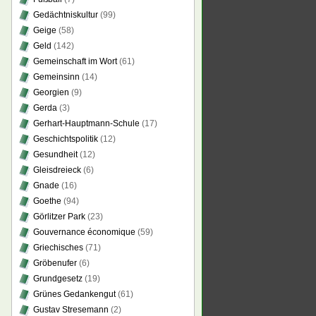
Gedächtniskultur
(99)
Geige
(58)
Geld
(142)
Gemeinschaft im Wort
(61)
Gemeinsinn
(14)
Georgien
(9)
Gerda
(3)
Gerhart-Hauptmann-Schule
(17)
Geschichtspolitik
(12)
Gesundheit
(12)
Gleisdreieck
(6)
Gnade
(16)
Goethe
(94)
Görlitzer Park
(23)
Gouvernance économique
(59)
Griechisches
(71)
Gröbenufer
(6)
Grundgesetz
(19)
Grünes Gedankengut
(61)
Gustav Stresemann
(2)