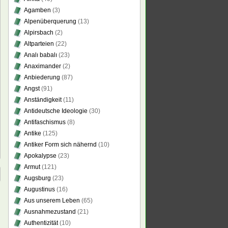
Agamben
(3)
Alpenüberquerung
(13)
Alpirsbach
(2)
Altparteien
(22)
Analı babalı
(23)
Anaximander
(2)
Anbiederung
(87)
Angst
(91)
Anständigkeit
(11)
Antideutsche Ideologie
(30)
Antifaschismus
(8)
Antike
(125)
Antiker Form sich nähernd
(10)
Apokalypse
(23)
Armut
(121)
Augsburg
(23)
Augustinus
(16)
Aus unserem Leben
(65)
Ausnahmezustand
(21)
Authentizität
(10)