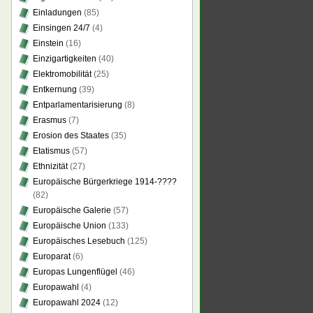
Einladungen
(85)
Einsingen 24/7
(4)
Einstein
(16)
Einzigartigkeiten
(40)
Elektromobilität
(25)
Entkernung
(39)
Entparlamentarisierung
(8)
Erasmus
(7)
Erosion des Staates
(35)
Etatismus
(57)
Ethnizität
(27)
Europäische Bürgerkriege 1914-????
(82)
Europäische Galerie
(57)
Europäische Union
(133)
Europäisches Lesebuch
(125)
Europarat
(6)
Europas Lungenflügel
(46)
Europawahl
(4)
Europawahl 2024
(12)