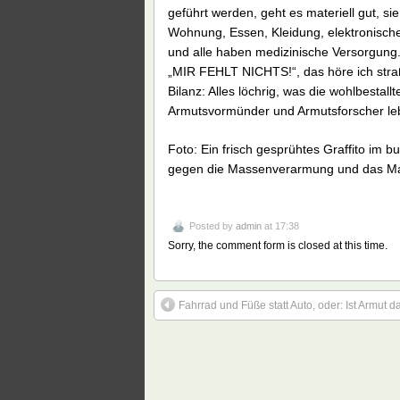
geführt werden, geht es materiell gut, s
Wohnung, Essen, Kleidung, elektronische
und alle haben medizinische Versorgung.
„MIR FEHLT NICHTS!“, das höre ich straß
Bilanz: Alles löchrig, was die wohlbestal
Armutsvormünder und Armutsforscher leb
Foto: Ein frisch gesprühtes Graffito im
gegen die Massenverarmung und das M
Posted by
admin
at 17:38
Sorry, the comment form is closed at this time.
Fahrrad und Füße statt Auto, oder: Ist Armut d