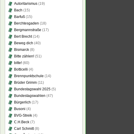
Autoritarismus
(19)
Bach
(15)
Barfuß
(15)
Berchtesgaden
(18)
Bergmannstraße
(17)
Bert Brecht
(14)
Beweg dich
(40)
Bismarck
(8)
Bitte zählen!
(51)
bitte!
(60)
Botticelli
(4)
Brennpunktschule
(14)
Brüder Grimm
(11)
Bundestagswahl 2025
(5)
Bundestagswahlen
(47)
Bürgerlich
(17)
Busoni
(4)
BVG-Streik
(4)
C.H.Beck
(7)
Carl Schmitt
(8)