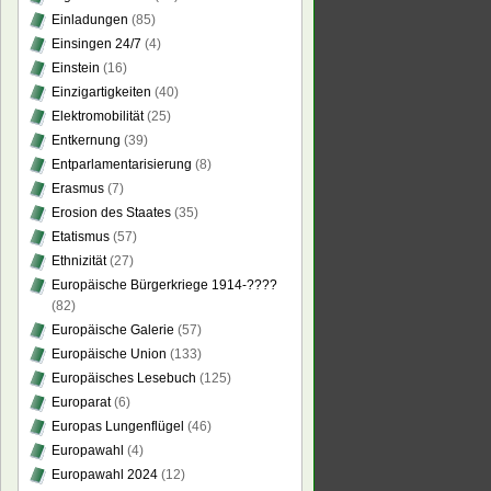
Einladungen
(85)
ительная
ь
Einsingen 24/7
(4)
льфа
Einstein
(16)
еля
Einzigartigkeiten
(40)
Elektromobilität
(25)
Entkernung
(39)
Entparlamentarisierung
(8)
Erasmus
(7)
Erosion des Staates
(35)
Etatismus
(57)
Ethnizität
(27)
Europäische Bürgerkriege 1914-????
(82)
Europäische Galerie
(57)
Europäische Union
(133)
Europäisches Lesebuch
(125)
Europarat
(6)
Europas Lungenflügel
(46)
Europawahl
(4)
Europawahl 2024
(12)