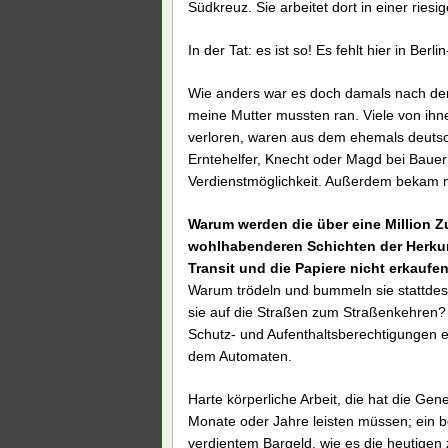
Südkreuz. Sie arbeitet dort in einer riesi
In der Tat: es ist so! Es fehlt hier in Ber
Wie anders war es doch damals nach dem
meine Mutter mussten ran. Viele von ihne
verloren, waren aus dem ehemals deutsch
Erntehelfer, Knecht oder Magd bei Baue
Verdienstmöglichkeit. Außerdem bekam 
Warum werden die über eine Million
wohlhabenderen Schichten der Herkun
Transit und die Papiere nicht erkaufe
Warum trödeln und bummeln sie stattdess
sie auf die Straßen zum Straßenkehren? 
Schutz- und Aufenthaltsberechtigungen ei
dem Automaten.
Harte körperliche Arbeit, die hat die Ge
Monate oder Jahre leisten müssen; ein b
verdientem Bargeld, wie es die heutige