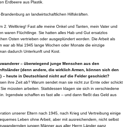
gen Erdbeere aus Plastik.
lin-Brandenburg an landwirtschaftlichen Hilfskräften.
 2. Weltkrieg! Fast alle meine Onkel und Tanten, mein Vater und
n waren Flüchtlinge. Sie hatten alles Hab und Gut ersatzlos
en Osten vertrieben oder ausgeplündert worden. Die Arbeit als
rn war ab Mai 1945 lange Wochen oder Monate die einzige
man dadurch Unterkunft und Kost.
 Zuwanderer – überwiegend junge Menschen aus den
ftsländer (denn andere, die wirklich Armen, können sich den
n) – heute in Deutschland nicht auf die Felder geschickt?
en ihre Zeit ab? Warum sendet man sie nicht zur Ernte oder schickt
Sie müssten arbeiten. Stattdessen klagen sie sich in verschiedene
n. Irgendwie schaffen es fast alle – und dann fließt das Geld aus
neration unserer Eltern nach 1945, nach Krieg und Vertreibung einige
equemes Leben ohne Arbeit, aber mit ausreichendem, nicht selbst
n zuwandernden jungen Männer aus aller Herrn Länder ganz