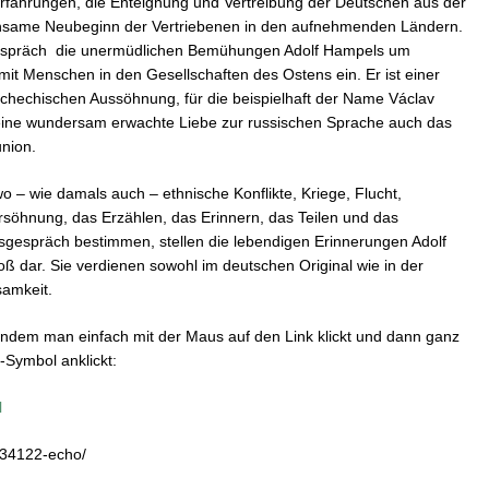
erfahrungen, die Enteignung und Vertreibung der Deutschen aus der
hsame Neubeginn der Vertriebenen in den aufnehmenden Ländern.
espräch die unermüdlichen Bemühungen Adolf Hampels um
t Menschen in den Gesellschaften des Ostens ein. Er ist einer
tschechischen Aussöhnung, für die beispielhaft der Name Václav
eine wundersam erwachte Liebe zur russischen Sprache auch das
union.
wo – wie damals auch – ethnische Konflikte, Kriege, Flucht,
rsöhnung, das Erzählen, das Erinnern, das Teilen und das
gespräch bestimmen, stellen die lebendigen Erinnerungen Adolf
 dar. Sie verdienen sowohl im deutschen Original wie in der
samkeit.
ndem man einfach mit der Maus auf den Link klickt und dann ganz
-Symbol anklickt:
l
2234122-echo/