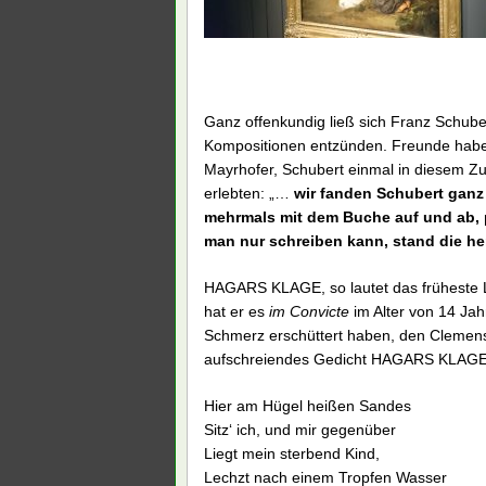
Ganz offenkundig ließ sich Franz Schube
Kompositionen entzünden. Freunde haben
Mayrhofer, Schubert einmal in diesem Z
erlebten: „…
wir fanden Schubert gan
mehrmals mit dem Buche auf und ab, plö
man nur schreiben kann, stand die he
HAGARS KLAGE, so lautet das früheste L
hat er es
im Convicte
im Alter von 14 Ja
Schmerz erschüttert haben, den Clemen
aufschreiendes Gedicht HAGARS KLAGE 
Hier am Hügel heißen Sandes
Sitz‘ ich, und mir gegenüber
Liegt mein sterbend Kind,
Lechzt nach einem Tropfen Wasser