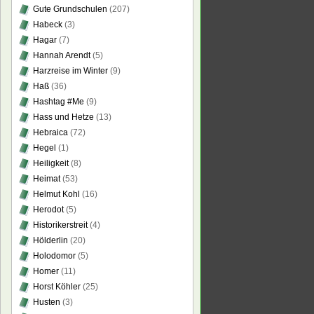
Gute Grundschulen
(207)
Habeck
(3)
Hagar
(7)
Hannah Arendt
(5)
Harzreise im Winter
(9)
Haß
(36)
Hashtag #Me
(9)
Hass und Hetze
(13)
Hebraica
(72)
Hegel
(1)
Heiligkeit
(8)
Heimat
(53)
Helmut Kohl
(16)
Herodot
(5)
Historikerstreit
(4)
Hölderlin
(20)
Holodomor
(5)
Homer
(11)
Horst Köhler
(25)
Husten
(3)