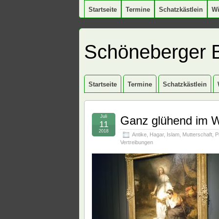
Startseite
Termine
Schatzkästlein
W
Schöneberger 
Startseite
Termine
Schatzkästlein
Juli
Ganz glühend im W
11
2018
Antike
,
Hagar
,
Islam
,
Mutterschaft
,
P
Vertreibungen