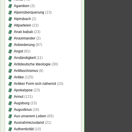
Agamben
(3)
Alpenüberquerung
(13)
Alpirsbach
(2)
Altparteien
(22)
Analı babalı
(23)
Anaximander
(2)
Anbiederung
(87)
Angst
(91)
Anständigkeit
(11)
Antideutsche Ideologie
(30)
Antifaschismus
(8)
Antike
(125)
Antiker Form sich nähernd
(10)
Apokalypse
(23)
Armut
(121)
Augsburg
(23)
Augustinus
(16)
Aus unserem Leben
(65)
Ausnahmezustand
(21)
Authentizität
(10)