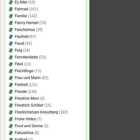
Ey Alter
(10)
Fahrrad
(201)
Familie
(142)
Fanny Hensel
(18)
Faschismus
(26)
Faulheit
(67)
Faust
(16)
Feig
(18)
Fernstenliebe
(23)
Fibel
(10)
Flüchtlinge
(71)
Frau und Mann
(82)
Freiheit
(131)
Freude
(138)
Friedrich Merz
(3)
Friedrich Schiller
(15)
Friedrichshain-Kreuzberg
(182)
Frohe Hirten
(7)
Frost und Sonne
(3)
Fukushima
(6)
Fußball
(7)