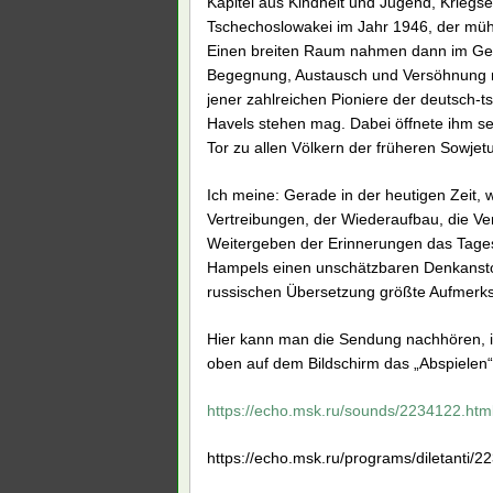
Kapitel aus Kindheit und Jugend, Kriegs
Tschechoslowakei im Jahr 1946, der mü
Einen breiten Raum nahmen dann im G
Begegnung, Austausch und Versöhnung mi
jener zahlreichen Pioniere der deutsch-
Havels stehen mag. Dabei öffnete ihm s
Tor zu allen Völkern der früheren Sowjet
Ich meine: Gerade in der heutigen Zeit, 
Vertreibungen, der Wiederaufbau, die Ve
Weitergeben der Erinnerungen das Tages
Hampels einen unschätzbaren Denkanstoß
russischen Übersetzung größte Aufmerk
Hier kann man die Sendung nachhören, i
oben auf dem Bildschirm das „Abspielen“
https://echo.msk.ru/sounds/2234122.htm
https://echo.msk.ru/programs/diletanti/