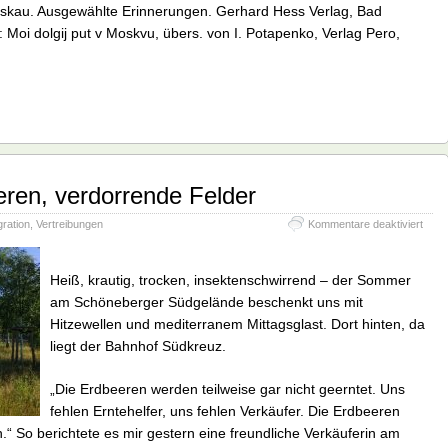
skau. Ausgewählte Erinnerungen. Gerhard Hess Verlag, Bad
: Moi dolgij put v Moskvu, übers. von I. Potapenko, Verlag Pero,
ren, verdorrende Felder
für
gration
,
Vertreibungen
Kommentare deaktiviert
Verfa
Erdb
verd
Heiß, krautig, trocken, insektenschwirrend – der Sommer
Felde
am Schöneberger Südgelände beschenkt uns mit
Hitzewellen und mediterranem Mittagsglast. Dort hinten, da
liegt der Bahnhof Südkreuz.
„Die Erdbeeren werden teilweise gar nicht geerntet. Uns
fehlen Erntehelfer, uns fehlen Verkäufer. Die Erdbeeren
.“ So berichtete es mir gestern eine freundliche Verkäuferin am