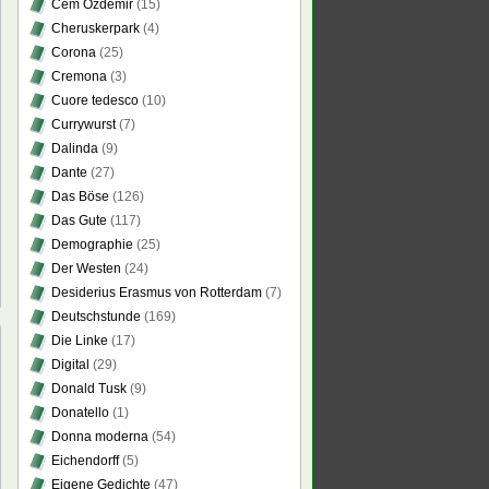
Cem Özdemir
(15)
Cheruskerpark
(4)
Corona
(25)
Cremona
(3)
Cuore tedesco
(10)
Currywurst
(7)
Dalinda
(9)
Dante
(27)
Das Böse
(126)
Das Gute
(117)
Demographie
(25)
Der Westen
(24)
Desiderius Erasmus von Rotterdam
(7)
Deutschstunde
(169)
Die Linke
(17)
Digital
(29)
Donald Tusk
(9)
Donatello
(1)
Donna moderna
(54)
sch-
Eichendorff
(5)
ische
hichte
Eigene Gedichte
(47)