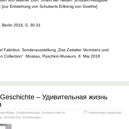
en von Walther Dürr. Urtext der Neuen Schubert-Ausgabe.
II [zur Entstehung von Schuberts Erlkönig von Goethe]
. Berlin 2018, S. 30-31
 Fabritius. Sonderausstellung „Das Zeitalter Vermeers und
n Collection“. Moskau, Puschkin-Museum, 8. Mai 2018
 Geschichte – Удивительная жизнь
я
für
ngenflügel
,
Gedächtniskultur
,
Gemeinschaft im
Kommentare deaktiviert
Deut
ng
,
Versöhnung
,
Vertreibungen
russ
Gesc