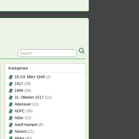
Kategorien
18./19. März 1848
(2)
1917
(39)
z
1968
(29)
end
31. Oktober 1517
(12)
Adenauer
(11)
ensand:
rs
ADFC
(39)
e
Adler
(12)
Adolf Hampel
(8)
Advent
(21)
Afrika
(40)