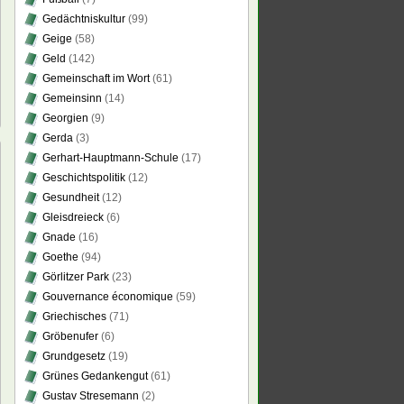
Gedächtniskultur
(99)
Geige
(58)
Geld
(142)
Gemeinschaft im Wort
(61)
Gemeinsinn
(14)
Georgien
(9)
Gerda
(3)
Gerhart-Hauptmann-Schule
(17)
Geschichtspolitik
(12)
Gesundheit
(12)
ulende
Gleisdreieck
(6)
eeren,
Gnade
(16)
orrende
Goethe
(94)
r
Görlitzer Park
(23)
Gouvernance économique
(59)
Griechisches
(71)
Gröbenufer
(6)
Grundgesetz
(19)
Grünes Gedankengut
(61)
Gustav Stresemann
(2)