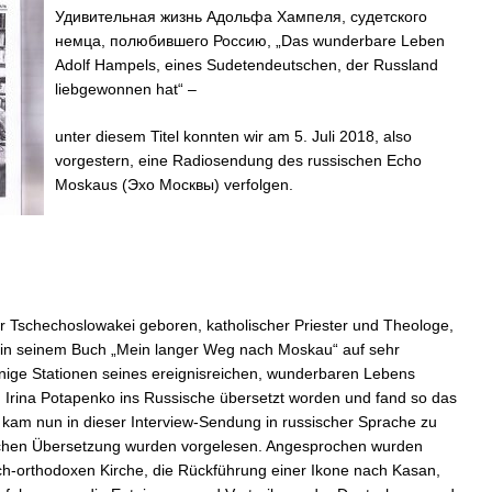
–
Удивительная жизнь Адольфа Хампеля, судетского
Удив
немца, полюбившего Россию, „Das wunderbare Leben
жизн
Адо
Adolf Hampels, eines Sudetendeutschen, der Russland
Хамп
liebgewonnen hat“ –
unter diesem Titel konnten wir am 5. Juli 2018, also
vorgestern, eine Radiosendung des russischen Echo
Moskaus (Эхо Москвы) verfolgen.
der Tschechoslowakei geboren, katholischer Priester und Theologe,
at in seinem Buch „Mein langer Weg nach Moskau“ auf sehr
nige Stationen seines ereignisreichen, wunderbaren Lebens
h Irina Potapenko ins Russische übersetzt worden und fand so das
 kam nun in dieser Interview-Sendung in russischer Sprache zu
ischen Übersetzung wurden vorgelesen. Angesprochen wurden
ch-orthodoxen Kirche, die Rückführung einer Ikone nach Kasan,