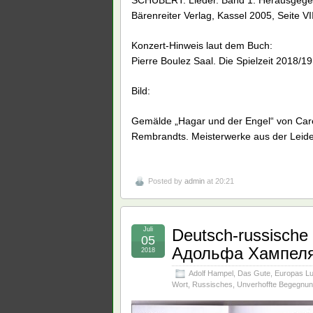
SCHUBERT. Lieder. Band 1. Herausgegeb
Bärenreiter Verlag, Kassel 2005, Seite V
Konzert-Hinweis laut dem Buch:
Pierre Boulez Saal. Die Spielzeit 2018/19
Bild:
Gemälde „Hagar und der Engel“ von Carel
Rembrandts. Meisterwerke aus der Leide
Posted by
admin
at 20:21
Juli
Deutsch-russische
05
Адольфа Хампел
2018
Adolf Hampel
,
Das Gute
,
Europas Lu
Wort
,
Russisches
,
Unverhoffte Begegnu