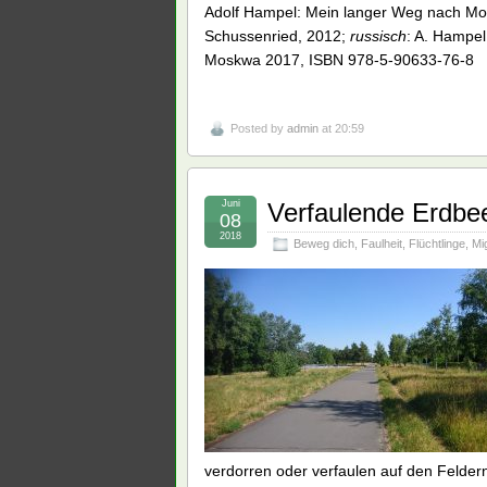
Adolf Hampel: Mein langer Weg nach Mo
Schussenried, 2012;
russisch
: A. Hampel
Moskwa 2017, ISBN 978-5-90633-76-8
Posted by
admin
at 20:59
Juni
Verfaulende Erdbee
08
2018
Beweg dich
,
Faulheit
,
Flüchtlinge
,
Mi
verdorren oder verfaulen auf den Feldern