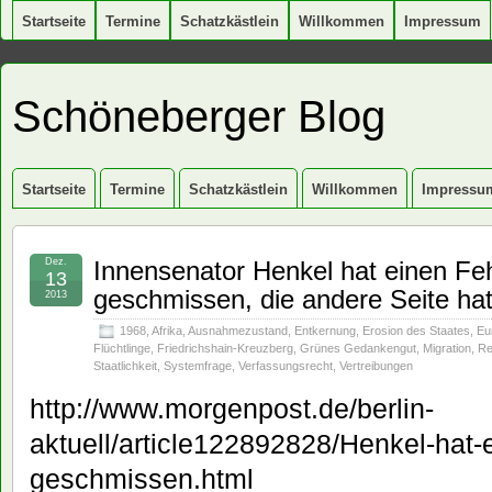
Startseite
Termine
Schatzkästlein
Willkommen
Impressum
Schöneberger Blog
Startseite
Termine
Schatzkästlein
Willkommen
Impressu
Dez.
Innensenator Henkel hat einen F
13
geschmissen, die andere Seite h
2013
1968
,
Afrika
,
Ausnahmezustand
,
Entkernung
,
Erosion des Staates
,
Eu
Flüchtlinge
,
Friedrichshain-Kreuzberg
,
Grünes Gedankengut
,
Migration
,
Re
Staatlichkeit
,
Systemfrage
,
Verfassungsrecht
,
Vertreibungen
http://www.morgenpost.de/berlin-
aktuell/article122892828/Henkel-hat
geschmissen.html