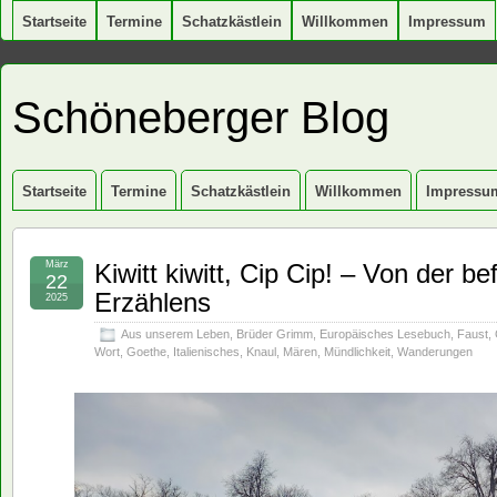
Startseite
Termine
Schatzkästlein
Willkommen
Impressum
Schöneberger Blog
Startseite
Termine
Schatzkästlein
Willkommen
Impressu
März
Kiwitt kiwitt, Cip Cip! – Von der b
22
Erzählens
2025
Aus unserem Leben
,
Brüder Grimm
,
Europäisches Lesebuch
,
Faust
,
Wort
,
Goethe
,
Italienisches
,
Knaul
,
Mären
,
Mündlichkeit
,
Wanderungen