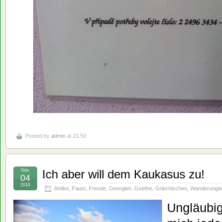
Posted by
admin
at 21:50
Sep.
Ich aber will dem Kaukasus zu!
04
2018
Antike
,
Faust
,
Freude
,
Georgien
,
Goethe
,
Griechisches
,
Wanderunge
Ungläubig