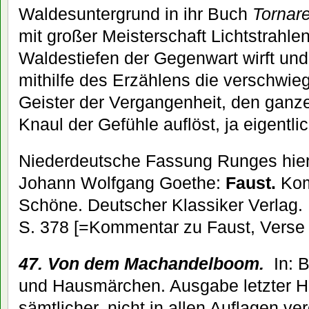
Waldesuntergrund in ihr Buch
Tornar
mit großer Meisterschaft Lichtstrahle
Waldestiefen der Gegenwart wirft un
mithilfe des Erzählens die verschwie
Geister der Vergangenheit, den gan
Knaul der Gefühle auflöst, ja eigentli
Niederdeutsche Fassung Runges hier z
Johann Wolfgang Goethe:
Faust.
Kom
Schöne. Deutscher Klassiker Verlag.
S. 378 [=Kommentar zu Faust, Verse
47. Von dem Machandelboom.
In: 
und Hausmärchen. Ausgabe letzter H
sämtlicher, nicht in allen Auflagen ve