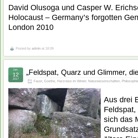
David Olusoga und Casper W. Erichs
Holocaust – Germany’s forgotten Gen
London 2010
Posted by
admin
at 18:09
Jan.
„Feldspat, Quarz und Glimmer, die
12
2017
Faust
,
Goethe
,
Harzreise im Winter
,
Naturwissenschaften
,
Philosophi
Aus drei 
Feldspat,
sich das 
Grundsat