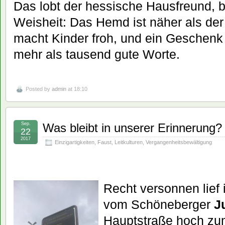
Das lobt der hessische Hausfreund, b
Weisheit: Das Hemd ist näher als de
macht Kinder froh, und ein Geschenk 
mehr als tausend gute Worte.
Posted by
admin
at 18:10
Sep.
Was bleibt in unserer Erinnerung
22
2017
Einzigartigkeiten
,
Faust
,
Leitkulturen
,
Vergangenheitsbewältigung
Recht versonnen lief 
vom Schöneberger
J
Hauptstraße hoch zum