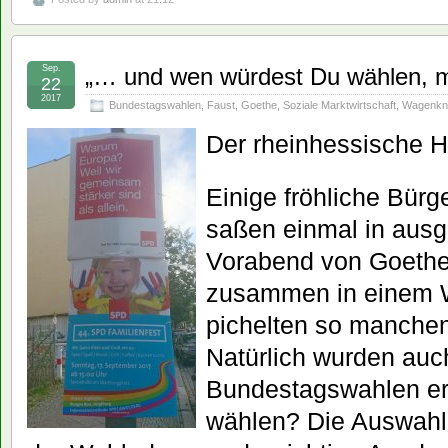
Sep.
„… und wen würdest Du wählen, me
22
2017
Bundestagswahlen
,
Faust
,
Goethe
,
Soziale Marktwirtschaft
,
Wagenkn
Der rheinhessische H
Einige fröhliche Bürg
saßen einmal in ausg
Vorabend von Goethe
zusammen in einem 
pichelten so manchen
Natürlich wurden auc
Bundestagswahlen erö
wählen? Die Auswahl 