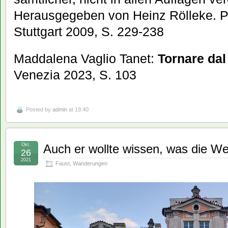
Herausgegeben von Heinz Rölleke. Ph
Stuttgart 2009, S. 229-238
Maddalena Vaglio Tanet:
Tornare dal
Venezia 2023, S. 103
Posted by
admin
at 19:40
Okt.
Auch er wollte wissen, was die 
26
2021
Faust
,
Wanderungen