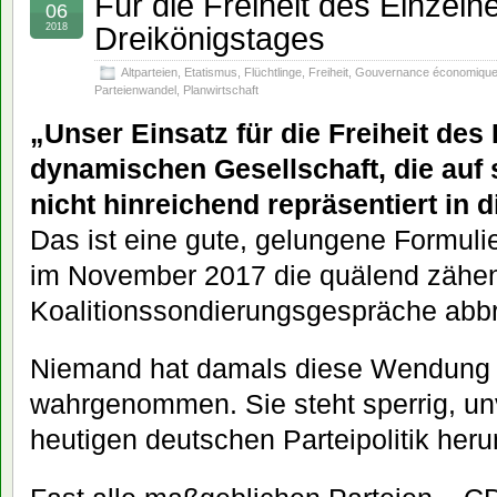
Für die Freiheit des Einzel
06
Dreikönigstages
2018
Altparteien
,
Etatismus
,
Flüchtlinge
,
Freiheit
,
Gouvernance économiqu
Parteienwandel
,
Planwirtschaft
„Unser Einsatz für die Freiheit des 
dynamischen Gesellschaft, die auf s
nicht hinreichend repräsentiert in 
Das ist eine gute, gelungene Formuli
im November 2017 die quälend zähe
Koalitionssondierungsgespräche abb
Niemand hat damals diese Wendung „
wahrgenommen. Sie steht sperrig, un
heutigen deutschen Parteipolitik her