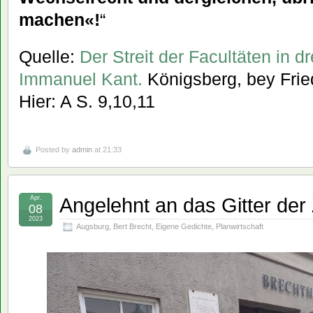
machen«!
“
Quelle:
Der Streit der Facultäten in d
Immanuel Kant.
Königsberg, bey Fried
Hier: A S. 9,10,11
Posted by
admin
at 21:33
Angelehnt an das Gitter der 
Apr.
08
2023
Augsburg
,
Bert Brecht
,
Eigene Gedichte
,
Planwirtschaft