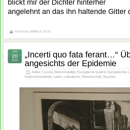
blickt mir der Dichter hinterher
angelehnt an das ihn haltende Gitter d
Posted by
admin
at 15:05
„Incerti quo fata ferant…“ Ü
Juni
20
angesichts der Epidemie
2020
Antike
,
Corona
,
Elektromobilität
,
Europäische Galerie
,
Europäisches 
Kupferstichkabinett
,
Latein
,
Leitkulturen
,
Planwirtschaft
,
Seuchen