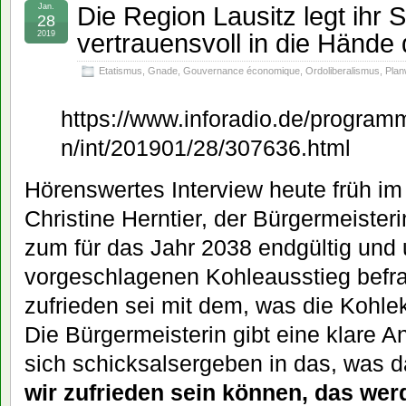
Die Region Lausitz legt ihr 
Jan.
28
vertrauensvoll in die Hände
2019
Etatismus
,
Gnade
,
Gouvernance économique
,
Ordoliberalismus
,
Plan
https://www.inforadio.de/progr
n/int/201901/28/307636.html
Hörenswertes Interview heute früh im 
Christine Herntier, der Bürgermeister
zum für das Jahr 2038 endgültig und 
vorgeschlagenen Kohleausstieg befra
zufrieden sei mit dem, was die Kohl
Die Bürgermeisterin gibt eine klare An
sich schicksalsergeben in das, wa
wir zufrieden sein können, das wer