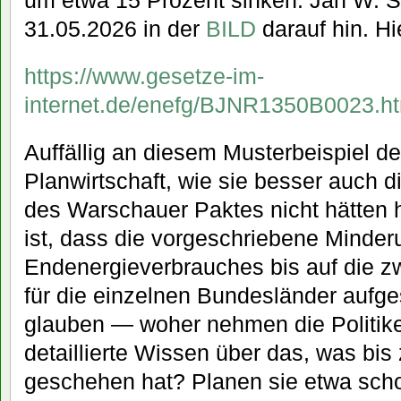
um etwa 15 Prozent sinken. Jan W. S
31.05.2026 in der
BILD
darauf hin. H
https://www.gesetze-im-
internet.de/enefg/BJNR1350B0023.h
Auffällig an diesem Musterbeispiel de
Planwirtschaft, wie sie besser auc
des Warschauer Paktes nicht hätte
ist, dass die vorgeschriebene Minde
Endenergieverbrauches bis auf die 
für die einzelnen Bundesländer aufge
glauben — woher nehmen die Politiker
detaillierte Wissen über das, was bi
geschehen hat? Planen sie etwa scho