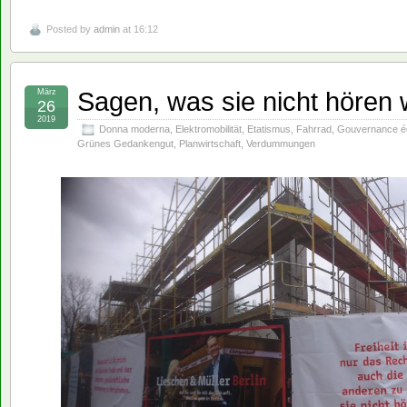
Posted by
admin
at 16:12
Sagen, was sie nicht hören 
März
26
2019
Donna moderna
,
Elektromobilität
,
Etatismus
,
Fahrrad
,
Gouvernance é
Grünes Gedankengut
,
Planwirtschaft
,
Verdummungen