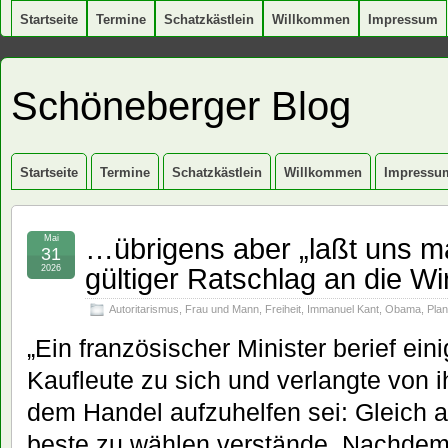
Startseite
Termine
Schatzkästlein
Willkommen
Impressum
Schöneberger Blog
Startseite
Termine
Schatzkästlein
Willkommen
Impressu
…übrigens aber „laßt uns ma
Mai
31
gültiger Ratschlag an die Wir
2026
Autoritarismus
,
Frau und Mann
,
Freiheit
,
Immanuel Kant
,
Obama
,
Plan
„Ein französischer Minister berief ei
Kaufleute zu sich und verlangte von 
dem Handel aufzuhelfen sei: Gleich al
beste zu wählen verstände. Nachdem 