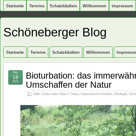
Startseite
Termine
Schatzkästlein
Willkommen
Impressum
Schöneberger Blog
Startseite
Termine
Schatzkästlein
Willkommen
Impressu
Bioturbation: das immerwäh
Sep.
16
Umschaffen der Natur
2023
Adler
,
Kultur oder Natur?
,
Natur
,
Naturwissenschaften
,
Ökologie
,
Ukra