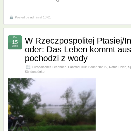
Posted by
admin
at 13:01
W Rzeczpospolitej Ptasiej/In
Mai
15
oder: Das Leben kommt au
2013
pochodzi z wody
Europäisches Lesebuch
,
Fahrrad
,
Kultur oder Natur?
,
Natur
,
Polen
,
Sp
Sündenböcke