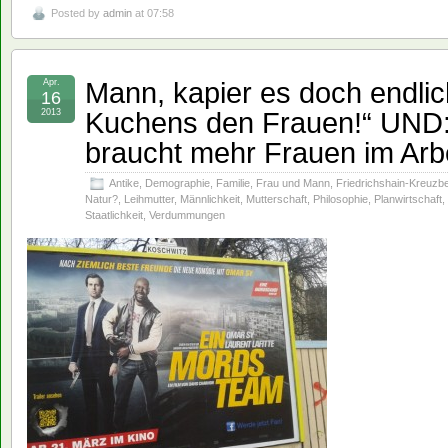
Posted by
admin
at 07:58
Mann, kapier es doch endlich
Apr.
16
Kuchens den Frauen!“ UND: 
2013
braucht mehr Frauen im Arbe
Antike
,
Demographie
,
Familie
,
Frau und Mann
,
Friedrichshain-Kreuzb
Natur?
,
Leihmutter
,
Männlichkeit
,
Mutterschaft
,
Philosophie
,
Planwirtschaft
,
Staatlichkeit
,
Verdummungen