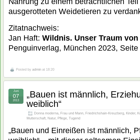
Nahrung zu einem beträchtlichen Teil
ausgerotteten Weidetieren zu verdank
Zitatnachweis:
Jan Haft:
Wildnis. Unser Traum von 
Penguinverlag, München 2023, Seite
Posted by
admin
at 18:20
„Bauen ist männlich, Erzieh
Juni
07
weiblich“
2013
Donna moderna
,
Frau und Mann
,
Friedrichshain-Kreuzberg
,
Kinder
,
K
Mutterschaft
,
Natur
,
Pflege
,
Tugend
„Bauen und Einreißen ist männlich, P