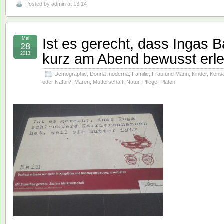
Posted by
admin
at 13:14
Ist es gerecht, dass Ingas B
Mai
28
kurz am Abend bewusst erle
2013
Demographie
,
Donna moderna
,
Familie
,
Frau und Mann
,
Kinder
,
Konse
oder Natur?
,
Mären
,
Mutterschaft
,
Natur
,
Pflege
,
Platon