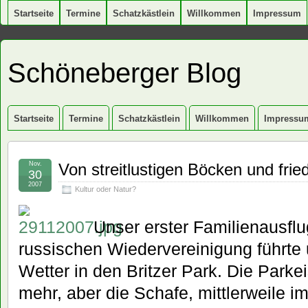
Startseite
Termine
Schatzkästlein
Willkommen
Impressum
Schöneberger Blog
Startseite
Termine
Schatzkästlein
Willkommen
Impressu
Nov.
Von streitlustigen Böcken und frie
30
2007
Kultur oder Natur?
Unser erster Familienausflu
russischen Wiedervereinigung führte
Wetter in den Britzer Park. Die Parke
mehr, aber die Schafe, mittlerweile im