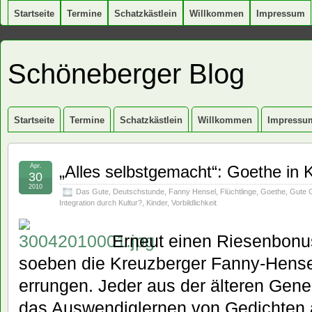
Startseite
Termine
Schatzkästlein
Willkommen
Impressum
Schöneberger Blog
Startseite
Termine
Schatzkästlein
Willkommen
Impressu
Apr.
„Alles selbstgemacht“: Goethe in 
30
2010
Das Gute
,
Deutschstunde
,
Fanny Hensel
,
Flüchtlinge
,
Goethe
,
Gute 
Integration durch Kultur?
,
Kinder
,
Vorbildlichkeit
Erneut einen Riesenbonu
soeben die Kreuzberger Fanny-Hens
errungen. Jeder aus der älteren Gene
das Auswendiglernen von Gedichten