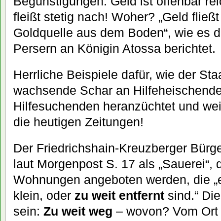
Begünstigungen. Geld ist offenbar re
fleißt stetig nach! Woher? „Geld fließ
Goldquelle aus dem Boden“, wie es d
Persern an Königin Atossa berichtet.
Herrliche Beispiele dafür, wie der Staa
wachsende Schar an Hilfeheischenden
Hilfesuchenden heranzüchtet und weite
die heutigen Zeitungen!
Der Friedrichshain-Kreuzberger Bürg
laut Morgenpost S. 17 als „Sauerei“,
Wohnungen angeboten werden, die „e
klein, oder
zu weit entfernt
sind.“ Di
sein:
Zu weit weg
– wovon? Vom Ort d