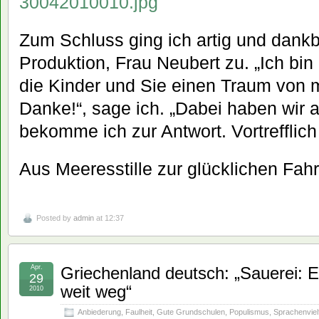
Zum Schluss ging ich artig und dankba
Produktion, Frau Neubert zu. „Ich bin
die Kinder und Sie einen Traum von 
Danke!“, sage ich. „Dabei haben wir a
bekomme ich zur Antwort. Vortrefflich
Aus Meeresstille zur glücklichen Fahr
Posted by
admin
at 12:37
Apr.
Griechenland deutsch: „Sauerei: E
29
weit weg“
2010
Anbiederung
,
Faulheit
,
Gute Grundschulen
,
Populismus
,
Sprachenvielf