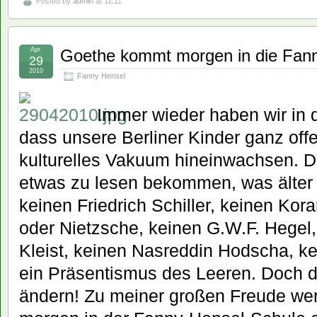
Posted by
admin
at 11:11
Apr.
Goethe kommt morgen in die Fann
29
2010
Fanny Hensel
Immer wieder haben wir in 
dass unsere Berliner Kinder ganz offe
kulturelles Vakuum hineinwachsen. 
etwas zu lesen bekommen, was älter a
keinen Friedrich Schiller, keinen Kor
oder Nietzsche, keinen G.W.F. Hegel,
Kleist, keinen Nasreddin Hodscha, ke
ein Präsentismus des Leeren. Doch d
ändern! Zu meiner großen Freude we