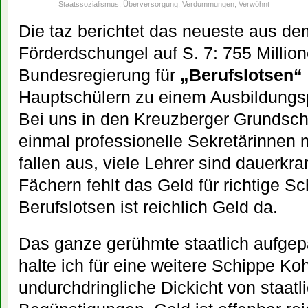
Staatssozialismus
,
Überversorgung
,
Verdummungen
,
Verwöhnt
Die taz berichtet das neueste aus d
Förderdschungel auf S. 7: 755 Millione
Bundesregierung für
„Berufslotsen“
Hauptschülern zu einem Ausbildungspla
Bei uns in den Kreuzberger Grundschu
einmal professionelle Sekretärinnen 
fallen aus, viele Lehrer sind dauerkra
Fächern fehlt das Geld für richtige Sc
Berufslotsen ist reichlich Geld da.
Das ganze gerühmte staatlich aufge
halte ich für eine weitere Schippe Ko
undurchdringliche Dickicht von staat