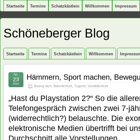
Startseite
Termine
Schatzkästlein
Willkommen
Impressum
Schöneberger Blog
Startseite
Termine
Schatzkästlein
Willkommen
Impressu
Apr.
Hämmern, Sport machen, Bewegun
23
2010
Beweg dich
,
Männlichkeit
,
Tugend
,
Vorbildlichkeit
„Hast du Playstation 2?“ So die aller
Telefongespräch zwischen zwei 7-jäh
(widerrechtlich?) belauschte. Die exor
elektronische Medien übertrifft bei u
Durchschnitt alle Vorstellungen.