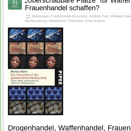
„Überschaubare Plätze“ für Waffe
31
Frauenhandel schaffen?
2013
Einladungen
,
Friedrichshain-Kreuzberg
,
Görlitzer Park
,
Mhallami
,
Nah
Rechtsordnung
,
Staatlichkeit
,
Türkisches
,
Unter Arabern
Drogenhandel, Waffenhandel, Frauenh