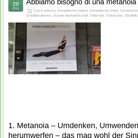
Abbiamo bisogno di una metanoia
29
2014
Cuore tedesco
,
Europäische Galerie
,
Europäische Union
,
Gemeinscha
Ordoliberalismus
,
Soziale Marktwirtschaft
,
Tätervolk
,
Türkisches
,
Vorbildli
1. Metanoia – Umdenken, Umwenden,
herumwerfen – das mag wohl der Sinn