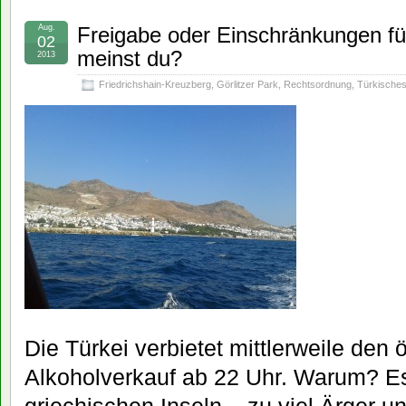
Aug.
Freigabe oder Einschränkungen fü
02
meinst du?
2013
Friedrichshain-Kreuzberg
,
Görlitzer Park
,
Rechtsordnung
,
Türkische
Die Türkei verbietet mittlerweile den ö
Alkoholverkauf ab 22 Uhr. Warum? Es
griechischen Inseln – zu viel Ärger un