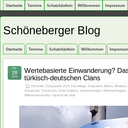
Startseite
Termine
Schatzkästlein
Willkommen
Impressum
Schöneberger Blog
Startseite
Termine
Schatzkästlein
Willkommen
Impressu
Apr.
Wertebasierte Einwanderung? Das 
28
türkisch-deutschen Clans
2024
Ethnizität
,
Europawahl 2024
,
Flüchtlinge
,
Integration
,
Mären
,
Mhallami
Sozialstaat
,
Türkisches
,
Unter Arabern
,
Verdummungen
,
Weihnachtsgans
,
Willkommenskultur
,
Ygramul die Viele