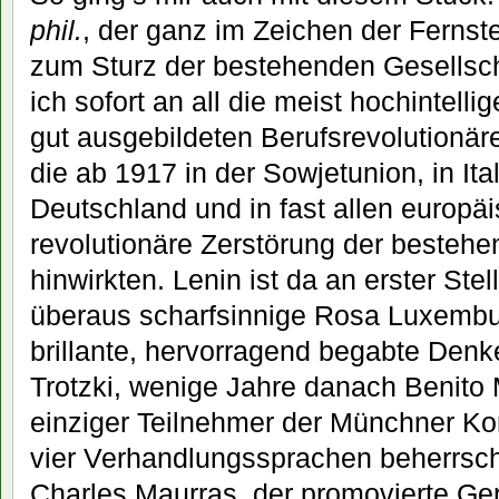
phil.
, der ganz im Zeichen der Fernste
zum Sturz der bestehenden Gesellsch
ich sofort an all die meist hochintell
gut ausgebildeten Berufsrevolutionär
die ab 1917 in der Sowjetunion, in Ital
Deutschland und in fast allen europä
revolutionäre Zerstörung der besteh
hinwirkten. Lenin ist da an erster Ste
überaus scharfsinnige Rosa Luxembur
brillante, hervorragend begabte Denke
Trotzki, wenige Jahre danach Benito M
einziger Teilnehmer der Münchner Ko
vier Verhandlungssprachen beherrsch
Charles Maurras, der promovierte Ger