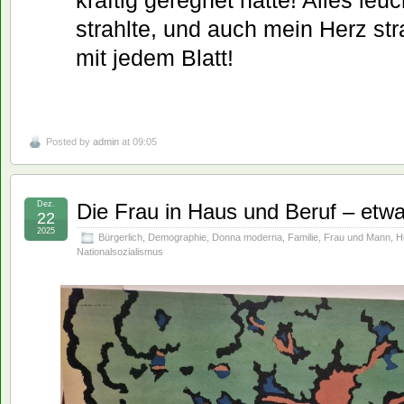
kräftig geregnet hatte! Alles leuc
strahlte, und auch mein Herz str
mit jedem Blatt!
Posted by
admin
at 09:05
Dez.
Die Frau in Haus und Beruf – et
22
2025
Bürgerlich
,
Demographie
,
Donna moderna
,
Familie
,
Frau und Mann
,
H
Nationalsozialismus