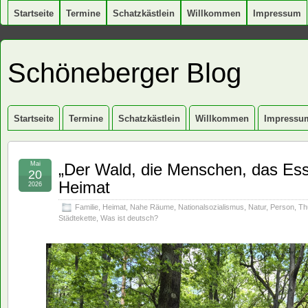
Startseite
Termine
Schatzkästlein
Willkommen
Impressum
Schöneberger Blog
Startseite
Termine
Schatzkästlein
Willkommen
Impressu
Mai
„Der Wald, die Menschen, das Ess
20
Heimat
2026
Familie
,
Heimat
,
Nahe Räume
,
Nationalsozialismus
,
Natur
,
Person
,
Th
Städtekette
,
Was ist deutsch?