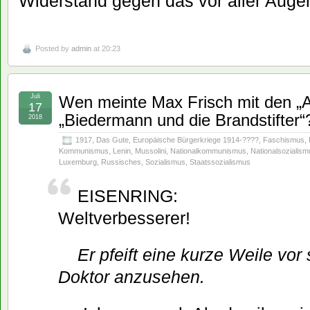
Widerstand gegen das vor aller Auge
Posted by
admin
at 20:23
Juli
Wen meinte Max Frisch mit den „
17
„Biedermann und die Brandstifter“
2018
1917
,
Das Gute
,
Europäische Bürgerkriege 1914-????
,
Faschismus
,
Kommunismus
,
Lenin
,
Mussolini
,
Nationalkommunismus
,
Nationalsozialism
Luxemburg
,
Russisches
,
Sozialismus
,
Staatssozialismus
EISENRING:
Weltverbesserer!
Er pfeift eine kurze Weile vor
Doktor anzusehen.