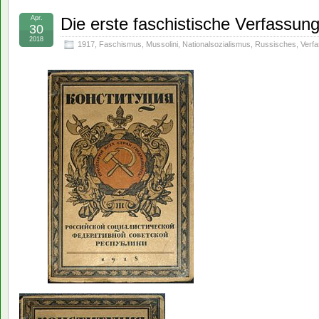
Apr.
Die erste faschistische Verfassun
30
2018
1917
,
Faschismus
,
Mussolini
,
Nationalsozialismus
,
Russisches
,
Verf