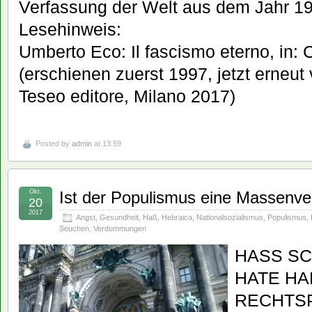
Verfassung der Welt aus dem Jahr 1
Lesehinweis:
Umberto Eco: Il fascismo eterno, in: C
(erschienen zuerst 1997, jetzt erneut
Teseo editore, Milano 2017)
Posted by
admin
at 13:59
Okt.
Ist der Populismus eine Massenver
20
2017
Angst
,
Gesundheit
,
Haß
,
Hebraica
,
Nationalsozialismus
,
Populismus
,
Seuchen
,
Verdummungen
HASS SC
HATE HA
RECHTS