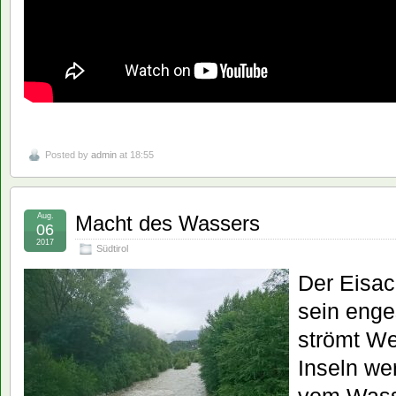
Posted by
admin
at 18:55
Aug.
Macht des Wassers
06
2017
Südtirol
Der Eisac
sein enge
strömt We
Inseln we
vom Wass