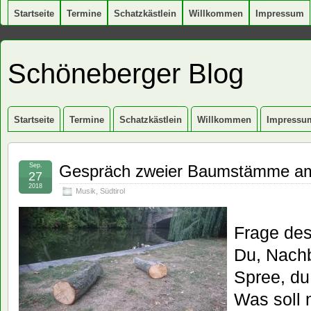
Startseite
Termine
Schatzkästlein
Willkommen
Impressum
Schöneberger Blog
Startseite
Termine
Schatzkästlein
Willkommen
Impressu
Sep.
Gespräch zweier Baumstämme am
27
2018
Musik
,
Südtirol
Frage de
Du, Nach
Spree, du 
Was soll 