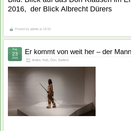
2016, der Blick Albrecht Dürers
Posted by
admin
at 18:55
Aug.
Er kommt von weit her – der Man
23
2016
Antike
,
Haß
,
Ötzi
,
Südtirol