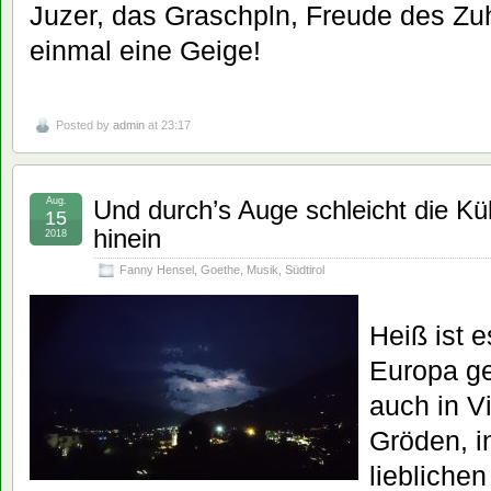
Juzer, das Graschpln, Freude des Zu
einmal eine Geige!
Posted by
admin
at 23:17
Aug.
Und durch’s Auge schleicht die Küh
15
hinein
2018
Fanny Hensel
,
Goethe
,
Musik
,
Südtirol
Heiß ist 
Europa ge
auch in Vi
Gröden, i
lieblichen