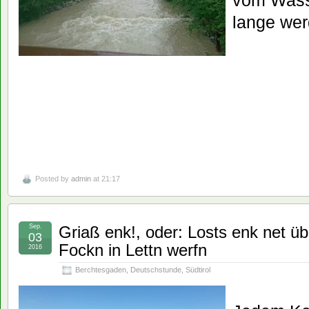
lange wer
Posted by
admin
at 21:17
Sep.
Griaß enk!, oder: Losts enk net ü
03
Fockn in Lettn werfn
2016
Berchtesgaden
,
Deutschstunde
,
Südtirol