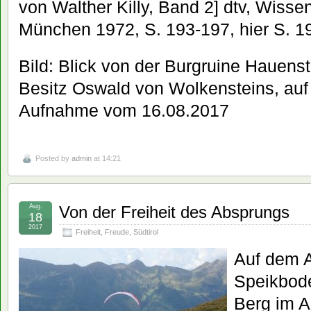
von Walther Killy, Band 2] dtv, Wisse
München 1972, S. 193-197, hier S. 1
Bild: Blick von der Burgruine Hauenst
Besitz Oswald von Wolkensteins, auf 
Aufnahme vom 16.08.2017
Posted by
admin
at 14:21
Aug.
Von der Freiheit des Absprungs
18
2017
Freiheit
,
Freude
,
Südtirol
Auf dem 
Speikbod
Berg im A