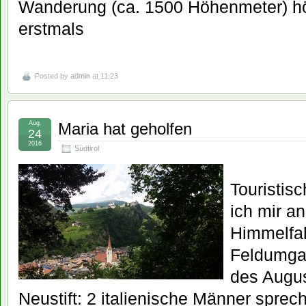
Wanderung (ca. 1500 Höhenmeter) hör
erstmals
Posted by
admin
at 11:23
Aug.
Maria hat geholfen
24
2016
Südtirol
Touristis
ich mir a
Himmelfah
Feldumga
des Augus
Neustift: 2 italienische Männer spre