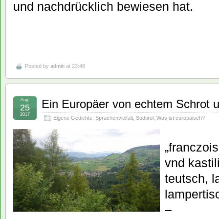
und nachdrücklich bewiesen hat.
Posted by
admin
at 23:48
Aug.
Ein Europäer von echtem Schrot 
25
2017
Eigene Gedichte
,
Sprachenvielfalt
,
Südtirol
,
Was ist europäisch?
„franczoi
vnd kastil
teutsch, l
lampertis
–