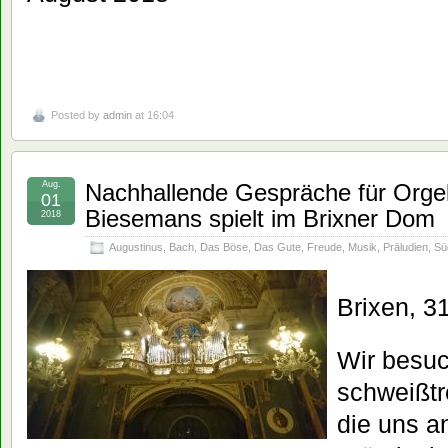
Posted by
admin
at 16:04
Aug.
Nachhallende Gespräche für Orge
01
Biesemans spielt im Brixner Dom
2018
Augustinus
,
Bach
,
Das Böse
,
Das Gute
,
Freude
,
Musik
,
Präludien
,
Süd
Brixen, 31
Wir besu
schweißt
die uns a