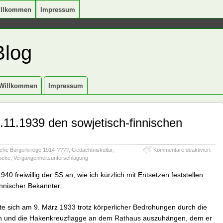
illkommen
Impressum
Blog
Willkommen
Impressum
11.1939 den sowjetisch-finnischen
für
che Bürgerkriege 1914-????
,
Gedächtniskultur
,
Kommentare deaktiviert
Wer
öcke
,
Vergangenheitsunterschlagung
bega
am
40 freiwillig der SS an, wie ich kürzlich mit Entsetzen feststellen
30.1
finnischer Bekannter.
den
sowje
finni
e sich am 9. März 1933 trotz körperlicher Bedrohungen durch die
Krieg
n und die Hakenkreuzflagge an dem Rathaus auszuhängen, dem er