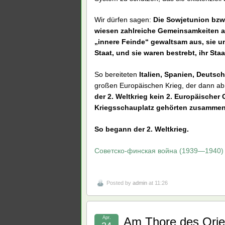
Wir dürfen sagen:
Die Sowjetunion bzw
wiesen zahlreiche Gemeinsamkeiten auf
„innere Feinde“ gewaltsam aus, sie unt
Staat, und sie waren bestrebt, ihr St
So bereiteten
Italien, Spanien, Deuts
großen Europäischen Krieg, der dann ab
der 2. Weltkrieg kein 2. Europäischer
Kriegsschauplatz gehörten zusammen
So begann der 2. Weltkrieg.
Советско-финская война (1939—1940)
Posted by
admin
at 11:26
Apr.
Am Thore des Orie