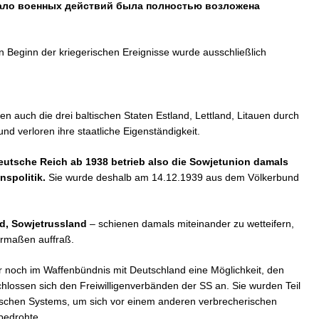
чало военных действий была полностью возложена
n Beginn der kriegerischen Ereignisse wurde ausschließlich
n auch die drei baltischen Staten Estland, Lettland, Litauen durch
nd verloren ihre staatliche Eigenständigkeit.
Deutsche Reich ab 1938 betrieb also die Sowjetunion damals
nspolitik.
Sie wurde deshalb am 14.12.1939 aus dem Völkerbund
nd, Sowjetrussland
– schienen damals miteinander zu wetteifern,
rmaßen auffraß.
ur noch im Waffenbündnis mit Deutschland eine Möglichkeit, den
hlossen sich den Freiwilligenverbänden der SS an. Sie wurden Teil
erischen Systems, um sich vor einem anderen verbrecherischen
 bedrohte.