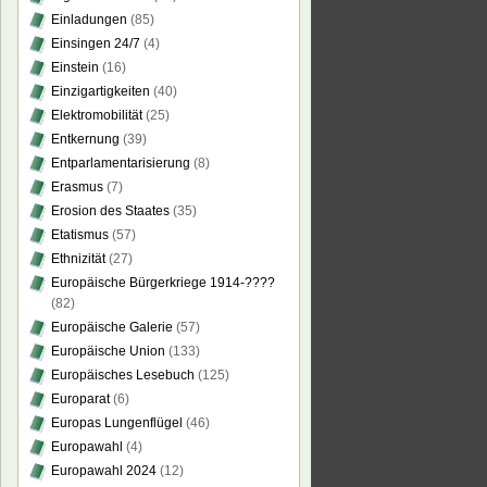
Einladungen
(85)
Einsingen 24/7
(4)
e
Einstein
(16)
Einzigartigkeiten
(40)
ts
Elektromobilität
(25)
Entkernung
(39)
Entparlamentarisierung
(8)
Erasmus
(7)
Erosion des Staates
(35)
Etatismus
(57)
Ethnizität
(27)
Europäische Bürgerkriege 1914-????
(82)
Europäische Galerie
(57)
Europäische Union
(133)
Europäisches Lesebuch
(125)
Europarat
(6)
Europas Lungenflügel
(46)
Europawahl
(4)
Europawahl 2024
(12)