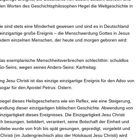
den Worten des Geschichtsphilosophen Hegel die Weltgeschichte in
sie sind stets eine Minderheit gewesen und sind es in Deutschland
 einzigartige große Ereignis – die Menschwerdung Gottes in Jesus
jedem einzelnen Menschen, der heute und morgen geboren wird:
n das exemplarische Menschheitsverbrechen schlechthin: schuldlos
So-Seins, wegen seines Anders-Seins: Karfreitag.
ng Jesu Christi ist das einzige einzigartige Ereignis für den Adso von
sogar für den Apostel Petrus: Ostern.
iegel dieses Heilsgeschehens wie ein Reflex, wie eine Steigerung,
dlung dieser einzigartigen biblischen Geschichte. Abwendung von
igartigkeit dieses Ereignisses. Die Einzigartigkeit Jesu Christi
 besungen, bebildert, verankert, seine Botschaft der Einheit und
liebe wurde von früh bis spät gesungen, gepredigt, vorgelebt und
risti (im Judengriechisch also der Holokaust Jesu Christi) wird