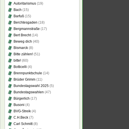
Autoritarismus
(19)
Bach
(15)
Barfuß
(15)
Berchtesgaden
(18)
Bergmannstraße
(17)
Bert Brecht
(14)
Beweg dich
(40)
Bismarck
(8)
Bitte zählen!
(51)
bitte!
(60)
Botticelli
(4)
Brennpunktschule
(14)
Brüder Grimm
(11)
Bundestagswahl 2025
(5)
Bundestagswahlen
(47)
Bürgerlich
(17)
Busoni
(4)
BVG-Streik
(4)
C.H.Beck
(7)
Carl Schmitt
(8)