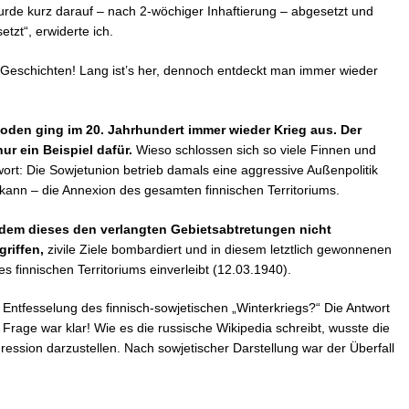
urde kurz darauf – nach 2-wöchiger Inhaftierung – abgesetzt und
zt“, erwiderte ich.
 Geschichten! Lang ist’s her, dennoch entdeckt man immer wieder
den ging im 20. Jahrhundert immer wieder Krieg aus. Der
ur ein Beispiel dafür.
Wieso schlossen sich so viele Finnen und
rt: Die Sowjetunion betrieb damals eine aggressive Außenpolitik
ann – die Annexion des gesamten finnischen Territoriums.
hdem dieses den verlangten Gebietsabtretungen nicht
riffen,
zivile Ziele bombardiert und in diesem letztlich gewonnenen
des finnischen Territoriums einverleibt (12.03.1940).
Entfesselung des finnisch-sowjetischen „Winterkriegs?“ Die Antwort
rage war klar! Wie es die russische Wikipedia schreibt, wusste die
gression darzustellen. Nach sowjetischer Darstellung war der Überfall