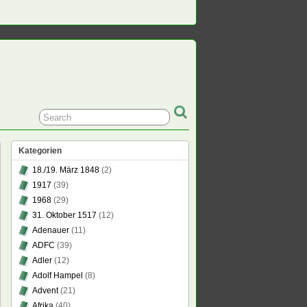
Kategorien
18./19. März 1848
(2)
1917
(39)
1968
(29)
31. Oktober 1517
(12)
nn
Adenauer
(11)
ADFC
(39)
1.1939
Adler
(12)
tisch-
Adolf Hampel
(8)
schen
Advent
(21)
?
Afrika
(40)