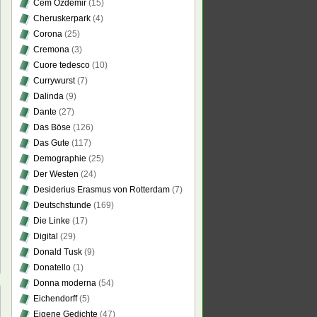
Cem Özdemir
(15)
Cheruskerpark
(4)
Corona
(25)
Cremona
(3)
Cuore tedesco
(10)
Currywurst
(7)
Dalinda
(9)
Dante
(27)
Das Böse
(126)
Das Gute
(117)
Demographie
(25)
Der Westen
(24)
Desiderius Erasmus von Rotterdam
(7)
Deutschstunde
(169)
Die Linke
(17)
Digital
(29)
Donald Tusk
(9)
Donatello
(1)
Donna moderna
(54)
Eichendorff
(5)
Eigene Gedichte
(47)