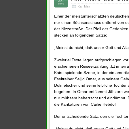
24
2015
Karl May
Einer der meistunterschätzten deutschen 
nur einen Büchsenschuss entfernt von der 
der Nizzastraße. Der Pfeil der Gedanken 
stecken an folgendem Satze:
„Meinst du nicht, daß unser Gott und All
Zweierlei Texte liegen aufgeschlagen vor
erschienenen Reiseerzählung „Et in terra 
Kairo spielende Szene, in der ein amerik
Eseltreiber Sejjid Omar, aus seinem Ge
Dolmetscher und seine leibliche Tochter
begehen. In Omar entflammt Jähzorn weg
nur mühsam beherrscht und eindämmt. Di
die Karikaturen von Carlie Hebdo!
Der entscheidende Satz, den die Tochter 
„Meinst du nicht, daß unser Gott und All