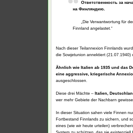
Ответственность за на
на Финляндию.
„Die Verwantwortung für de
Finnland angelastet.“
Nach dieser Teilannexion Finnlands wurde
die Sowjetunion annektiert (21.07.1940) u
Ähnlich wie Italien ab 1935 und das 
eine aggressive, kriegerische Annexio
ausgeschlossen.
Diese drei Mächte –
Italien, Deutschla
wer mehr Gebiete der Nachbarn gewisse
In dieser Situation sahen viele Finnen n
Fortbestand Finnlands zu sichern, und sc
eines (wie wir heute urteilen) verbrech
System zu schützen, das sie existenziell