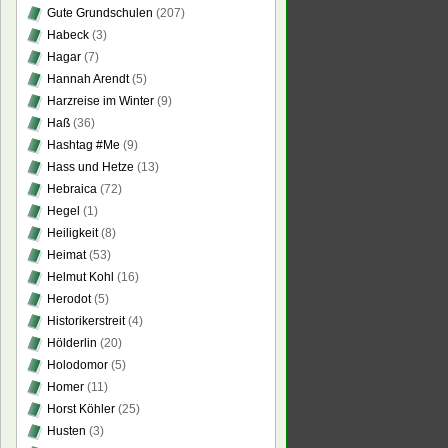
Gute Grundschulen
(207)
Habeck
(3)
Hagar
(7)
Hannah Arendt
(5)
Harzreise im Winter
(9)
Haß
(36)
Hashtag #Me
(9)
Hass und Hetze
(13)
Hebraica
(72)
Hegel
(1)
Heiligkeit
(8)
Heimat
(53)
Helmut Kohl
(16)
Herodot
(5)
Historikerstreit
(4)
Hölderlin
(20)
Holodomor
(5)
Homer
(11)
Horst Köhler
(25)
Husten
(3)