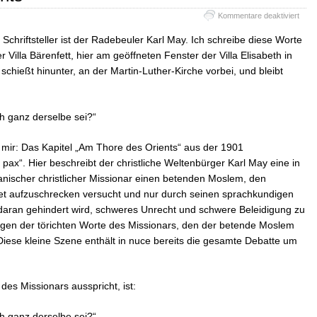
für
Kommentare deaktiviert
Am
Thor
Schriftsteller ist der Radebeuler Karl May. Ich schreibe diese Worte
des
Villa Bärenfett, hier am geöffneten Fenster der Villa Elisabeth in
Orien
schießt hinunter, an der Martin-Luther-Kirche vorbei, und bleibt
ah ganz derselbe sei?“
 mir: Das Kapitel „Am Thore des Orients“ aus der 1901
pax“. Hier beschreibt der christliche Weltenbürger Karl May eine in
anischer christlicher Missionar einen betenden Moslem, den
bet aufzuschrecken versucht und nur durch seinen sprachkundigen
 daran gehindert wird, schweres Unrecht und schwere Beleidigung zu
en der törichten Worte des Missionars, den der betende Moslem
ese kleine Szene enthält in nuce bereits die gesamte Debatte um
des Missionars ausspricht, ist:
ah ganz derselbe sei?“