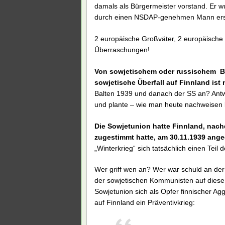
damals als Bürgermeister vorstand. Er w
durch einen NSDAP-genehmen Mann erset
2 europäische Großväter, 2 europäische
Überraschungen!
Von sowjetischem oder russischem Bo
sowjetische Überfall auf Finnland ist n
Balten 1939 und danach der SS an? Antwo
und plante – wie man heute nachweisen k
Die Sowjetunion hatte Finnland, nac
zugestimmt hatte, am 30.11.1939 angeg
„Winterkrieg“ sich tatsächlich einen Teil 
Wer griff wen an? Wer war schuld an der 
der sowjetischen Kommunisten auf diese F
Sowjetunion sich als Opfer finnischer Ag
auf Finnland ein Präventivkrieg: