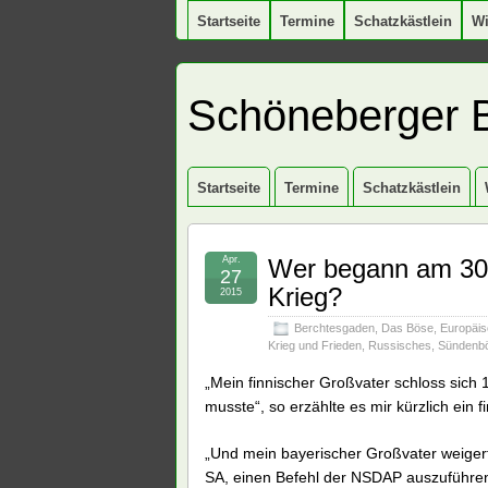
Startseite
Termine
Schatzkästlein
W
Schöneberger 
Startseite
Termine
Schatzkästlein
Apr.
Wer begann am 30.
27
Krieg?
2015
Berchtesgaden
,
Das Böse
,
Europäis
Krieg und Frieden
,
Russisches
,
Sündenb
„Mein finnischer Großvater schloss sich 19
musste“, so erzählte es mir kürzlich ein 
„Und mein bayerischer Großvater weigert
SA, einen Befehl der NSDAP auszuführe