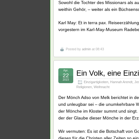
Sowohl die Tochter des Missionars als 
weithin Gehör, – weiter als ein Büchsens
Karl May: Et in terra pax. Reiseerzählun
vorgestern im Karl-May-Museum Radebeu
Posted by
admin
at 08:43
Apr.
Ein Volk, eine Einz
22
2015
Einzigartigkeiten
,
Hannah Arendt
,
Je
Religionen
,
Weihnacht
Der Mönch Adso von Melk berichtet in d
und unleugbar sei – die unumkehrbare W
der Mönche im Kloster summt und singt. W
der der Glaube dieser Mönche in der Er
Wir vermuten: Es ist die Botschaft von 
dieses für die Christen aller Zeiten so e