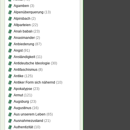
Agamben
(3)
Alpenüberquerung
(13)
Alpirsbach
(2)
Altparteien
(22)
Analı babalı
(23)
Anaximander
(2)
Anbiederung
(87)
Angst
(91)
Anständigkeit
(11)
Antideutsche Ideologie
(30)
Antifaschismus
(8)
Antike
(125)
Antiker Form sich nähernd
(10)
Apokalypse
(23)
Armut
(121)
Augsburg
(23)
Augustinus
(16)
Aus unserem Leben
(65)
Ausnahmezustand
(21)
Authentizität
(10)