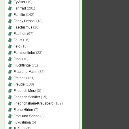
Ey Alter
(10)
Fahrrad
(201)
Familie
(142)
Fanny Hensel
(18)
Faschismus
(26)
Faulheit
(67)
Faust
(16)
Feig
(18)
Fernstenliebe
(23)
Fibel
(10)
Flüchtlinge
(71)
Frau und Mann
(82)
Freiheit
(131)
Freude
(138)
Friedrich Merz
(3)
Friedrich Schiller
(15)
Friedrichshain-Kreuzberg
(182)
Frohe Hirten
(7)
Frost und Sonne
(3)
Fukushima
(6)
Fußball
(7)