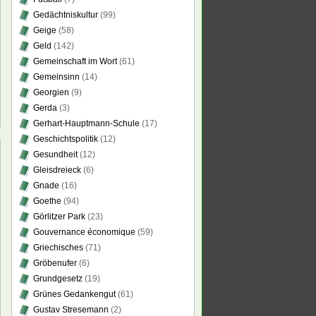
Gedächtniskultur
(99)
Geige
(58)
Geld
(142)
Gemeinschaft im Wort
(61)
Gemeinsinn
(14)
Georgien
(9)
Gerda
(3)
Gerhart-Hauptmann-Schule
(17)
Geschichtspolitik
(12)
Gesundheit
(12)
Gleisdreieck
(6)
Gnade
(16)
Goethe
(94)
Görlitzer Park
(23)
gartigkeit,
Gouvernance économique
(59)
Griechisches
(71)
Gröbenufer
(6)
schland
Grundgesetz
(19)
Grünes Gedankengut
(61)
Gustav Stresemann
(2)