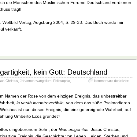
auch die Menschen des Muslimischen Forums Deutschland verdienen
chuss trägt!
g. Weltbild Verlag, Augsburg 2004, S. 29-33. Das Buch wurde mir
l verkauft.
igartigkeit, kein Gott: Deutschland
für
sus Christus
,
Johannesevangelium
,
Philosophie
,
Kommentare deaktiviert
Ein
Volk,
eine
em Namen der Rose von dem einzigen Ereignis, das unbestreitbar
Einzi
ahrheit,
la verità incontrovertibile,
von dem das süße Psalmodieren
kein
elches ist nun dieses Ereignis, die einzige ereignete Wahrheit, auf
Gott:
Deut
zählung Umberto Ecos gründet?
Gottes eingeborenem Sohn, der
filius unigenitus
, Jesus Christus,
inzigartige Ereignis, die Geschichte von Leben, Leiden, Sterben und